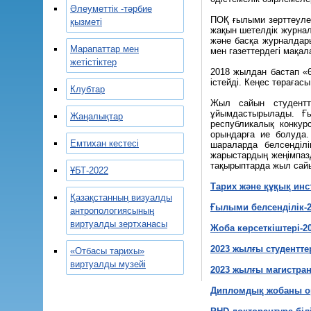
Әлеуметтік -тәрбие
ПОҚ ғылыми зерттеулер
қызметі
жақын шетелдік журна
және басқа журналдары
Марапаттар мен
мен газеттердегі мақала
жетістіктер
2018 жылдан бастап «6
істейді. Кеңес төрағас
Клубтар
Жыл сайын студентт
ұйымдастырылады. Ғ
Жаңалықтар
республикалық конкур
орындарға ие болуда.
Емтихан кестесі
шараларда белсенділі
жарыстардың жеңімпазд
тақырыптарда жыл сайы
ҰБТ-2022
Тарих және құқық ин
Қазақстанның визуалды
Ғылыми белсенділік-2
антропологиясының
виртуалды зертханасы
Жоба көрсеткіштері-20
2023 жылғы студентт
«Отбасы тарихы»
виртуалды музейі
2023 жылғы магистра
Дипломдық жобаны о