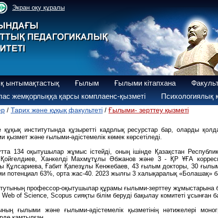
Экран оқу құралы
қ ынтымақтастық
Ғылым
Ғылыми кітапхана
Факуль
ас жемқорлыққа қарсы комплаенс-қызметі
Психологиялық қ
ер
Тарих және құқық факультеті
Ғылыми- зерттеу қызметі
/
/
не құқық институтында құзыретті кадрлық ресурстар бар, оларды қолд
и қызмет және ғылыми-әдістемелік көмек көрсетіледі.
тутта 134 оқытушылар жұмыс істейді, оның ішінде Қазақстан Республ
Қойгелдиев, Ханкелді Махмұтұлы Әбжанов және 3 - ҚР ҰҒА корресп
 Құлсариева, Ғабит Қапезұлы Кенжебаев, 43 ғылым докторы, 30 ғылым
 потенциал 63%, орта жас-40. 2023 жылғы 3 халықаралық «Болашақ» ба
итутының профессор-оқытушылар құрамы ғылыми-зерттеу жұмыстарына бе
 Web of Science, Scopus сияқты білім беруді бақылау комитеті ұсынған
ың ғылыми және ғылыми-әдістемелік қызметінің нәтижелері моногр
ерде қамтылған.