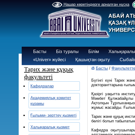
Нашар көретіндерге арналған нұсқа
Басты
Біз туралы
Білім
Халықаралы
«Univer» жүйесі
Қашықтан оқыту
Сыбайл
Тарих және құқық
Басты
Факультетт
/
факультеті
Бүгінгі күні Тарих жә
докторанттарына ғылым
Кафедралар
Қазіргі уақытта инсти
Академиялық комитет
Мәмбет Құлжабайұлы 
Ақтолқын Тұрлыханқызы
құрамы
жұмыс жасайды. Ғылыми
Ғылыми- зерттеу қызметі
Тарих және құқық инст
бөлігі болып табылатын
Халықаралық қызмет
Кафедра оқытушыларын
әдістемелік әзірлемел