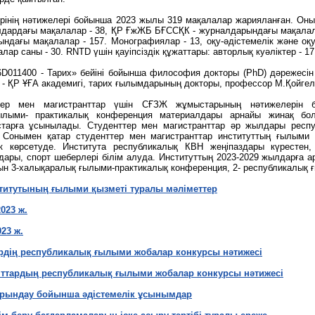
інің нәтижелері бойынша 2023 жылы 319 мақалалар жарияланған. Оны
лдардағы мақалалар - 38, ҚР ҒжЖБ БҒССҚК - журналдарындағы мақалал
ндағы мақалалар - 157. Монографиялар - 13, оқу-әдістемелік және оқу
лар саны - 30. RNTD үшін қауіпсіздік құжаттары: авторлық куәліктер - 17
D011400 - Тарих» бейіні бойынша философия докторы (PhD) дәрежесін
ы - ҚР ҰҒА академигі, тарих ғылымдарының докторы, профессор М.Қойге
ер мен магистранттар үшін СҒЗЖ жұмыстарының нәтижелерін ба
ылыми- практикалық конференция материалдары арнайы жинақ б
старға ұсынылады. Студенттер мен магистранттар әр жылдары респу
 Сонымен қатар студенттер мен магистранттар институттың ғылыми ж
к көрсетуде. Института республикалық КВН жеңіпаздары күрестен,
ары, спорт шеберлері білім алуда. Институттың 2023-2029 жылдарға а
н 3-халықаралық ғылыми-практикалық конференция, 2- республикалық ғы
ститутының ғылыми қызметі туралы мәліметтер
023 ж.
23 ж.
ердің республикалық ғылыми жобалар конкурсы нәтижесі
нттардың республикалық ғылыми жобалар конкурсы нәтижесі
рындау бойынша әдістемелік ұсынымдар