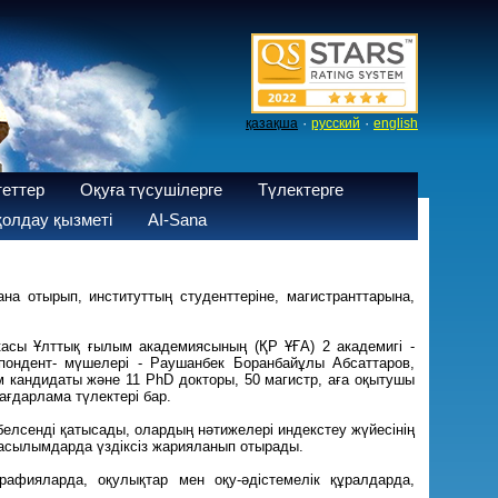
·
·
қазақша
русский
english
теттер
Оқуға түсушілерге
Түлектерге
олдау қызметі
AI-Sana
ана отырып, институттың студенттеріне, магистранттарына,
икасы Ұлттық ғылым академиясының (ҚР ҰҒА) 2 академигі -
ондент- мүшелері - Раушанбек Боранбайұлы Абсаттаров,
 кандидаты және 11 PhD докторы, 50 магистр, аға оқытушы
ғдарлама түлектері бар.
лсенді қатысады, олардың нәтижелері индекстеу жүйесінің
 басылымдарда үздіксіз жарияланып отырады.
афияларда, оқулықтар мен оқу-әдістемелік құралдарда,