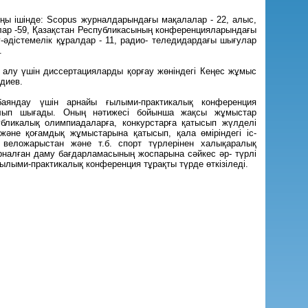
ңы ішінде: Scopus журналдарындағы мақалалар - 22, алыс,
ар -59, Қазақстан Республикасының конференцияларындағы
-әдістемелік құралдар - 11, радио- теледидардағы шығулар
.
 алу үшін диссертацияларды қорғау жөніндегі Кеңес жұмыс
лдиев.
яндау үшін арнайы ғылыми-практикалық конференция
олып шығады. Оның нәтижесі бойынша жақсы жұмыстар
бликалық олимпиадаларға, конкурстарға қатысып жүлделі
әне қоғамдық жұмыстарына қатысып, қала өміріндегі іс-
 веложарыстан және т.б. спорт түрлерінен халықаралық
рналған даму бағдарламасының жоспарына сәйкес әр- түрлі
лыми-практикалық конференция тұрақты түрде өткізіледі.