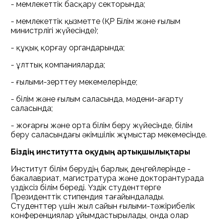
- мемлекеттік басқару секторында;
- мемлекеттік қызметте (ҚР Білім және ғылым
министрлігі жүйесінде);
- құқық қорғау органдарында;
- ұлттық компанияларда;
- ғылыми-зерттеу мекемелерінде;
- білім және ғылым саласында, мәдени-ағарту
саласында;
- жоғарғы және орта білім беру жүйесінде, білім
беру саласындағы әкімшілік жұмыстар мекемесінде.
Біздің институтта оқудың артықшылықтары
Институт білім берудің барлық деңгейлерінде -
бакалавриат, магистратура және докторантурада
үздіксіз білім береді. Үздік студенттерге
Президенттік стипендия тағайындалады.
Студенттер үшін жыл сайын ғылыми-тәжірибелік
конференциялар ұйымдастырылады, онда олар