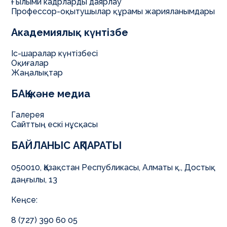
Ғылыми кадрларды даярлау
Профессор-оқытушылар құрамы жарияланымдары
9
В049
Құқық
6B04202
Құқықтану
Академиялық күнтізбе
Іс-шаралар күнтізбесі
Оқиғалар
Жаңалықтар
БАҚ және медиа
Галерея
Сайттың ескі нұсқасы
БАЙЛАНЫС АҚПАРАТЫ
050010, Қазақстан Республикасы, Алматы қ., Достық
даңғылы, 13
Кеңсе:
8 (727) 390 60 05