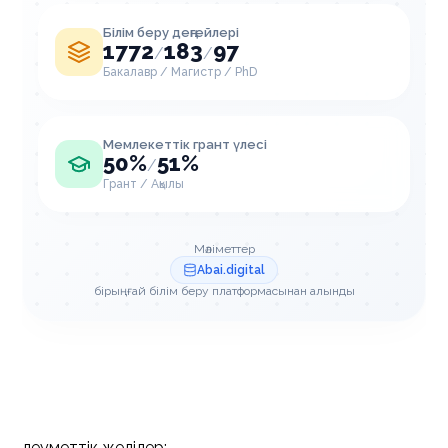
Білім беру деңгейлері
1772
183
97
/
/
Бакалавр / Магистр / PhD
Мемлекеттік грант үлесі
50%
51%
/
Грант / Ақылы
Мәліметтер
Abai.digital
бірыңғай білім беру платформасынан алынды
Әлеуметтік желілер: