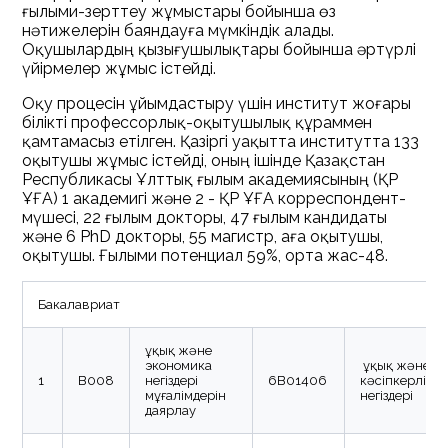
ғылыми-зерттеу жұмыстары бойынша өз
нәтижелерін баяндауға мүмкіндік алады.
Оқушылардың қызығушылықтары бойынша әртүрлі
үйірмелер жұмыс істейді.
Оқу процесін ұйымдастыру үшін институт жоғары
білікті профессорлық-оқытушылық құраммен
қамтамасыз етілген. Қазіргі уақытта институтта 133
оқытушы жұмыс істейді, оның ішінде Қазақстан
Республикасы Ұлттық ғылым академиясының (ҚР
ҰҒА) 1 академигі және 2 - ҚР ҰҒА корреспондент-
мүшесі, 22 ғылым докторы, 47 ғылым кандидаты
және 6 PhD докторы, 55 магистр, аға оқытушы,
оқытушы. Ғылыми потенциал 59%, орта жас-48.
Бакалавриат
Құқық және
экономика
Құқық және
1
В008
негіздері
6B01406
кәсіпкерлік
мұғалімдерін
негіздері
даярлау