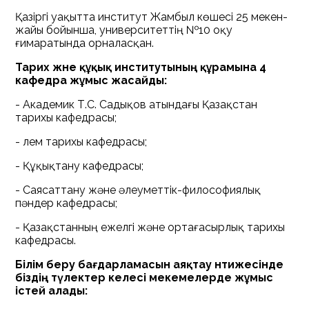
Қазіргі уақытта институт Жамбыл көшесі 25 мекен-
жайы бойынша, университеттің №10 оқу
ғимаратында орналасқан.
Тарих және құқық институтының құрамына 4
кафедра жұмыс жасайды:
- Академик Т.С. Садықов атындағы Қазақстан
тарихы кафедрасы;
- Әлем тарихы кафедрасы;
- Құқықтану кафедрасы;
- Саясаттану және әлеуметтік-философиялық
пәндер кафедрасы;
- Қазақстанның ежелгі және ортағасырлық тарихы
кафедрасы.
Білім беру бағдарламасын аяқтау нәтижесінде
біздің түлектер келесі мекемелерде жұмыс
істей алады: