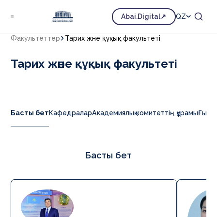
Abai.Digital
QZ
Факультеттер
Тарих және құқық факультеті
Тарих және құқық факультеті
Басты бет
Кафедралар
Академиялық комитеттің құрамы
Ғылым
Басты бет