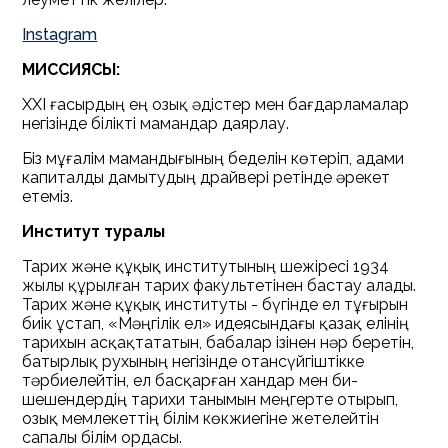
Instagram
МИССИЯСЫ:
XXI ғасырдың ең озық әдістер мен бағдарламалар
негізінде білікті мамандар даярлау.
Біз мұғалім мамандығының беделін көтеріп, адами
капиталды дамытудың драйвері ретінде әрекет
етеміз.
Институт туралы
Тарих және құқық институтының шежіресі 1934
жылы құрылған тарих факультетінен бастау алады.
Тарих және құқық институты - бүгінде ел тұғырын
биік ұстап, «Мәңгілік ел» идеясындағы қазақ елінің
тарихын асқақтататын, бабалар ізінен нәр беретін,
батырлық рухының негізінде отансүйгіштікке
тәрбиелейтін, ел басқарған хандар мен би-
шешендердің тарихи танымын меңгерте отырып,
озық мемлекеттің білім көкжиегіне жетелейтін
сапалы білім ордасы.