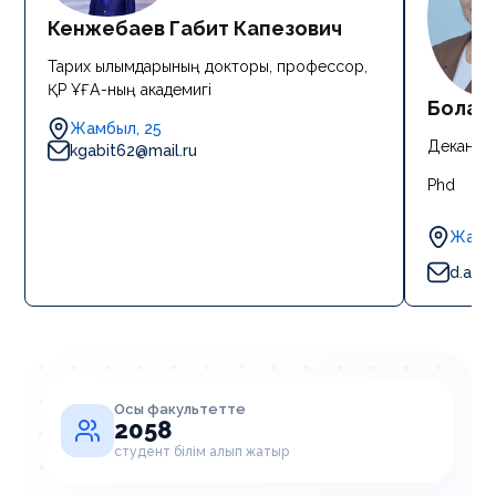
Кенжебаев Габит Капезович
Тарих ғылымдарының докторы, профессор,
ҚР ҰҒА-ның академигі
Болат
Жамбыл, 25
Деканның
kgabit62@mail.ru
Phd
Жамбы
d.ass
Осы факультетте
2058
студент білім алып жатыр