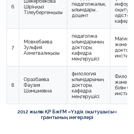
Шекербекова
педагогикалық
информ
6
Шіріңқыз
ғылымдары ,
оқыту
Тілеубергенқызы
доцент
әдістем
кафедр
педагогика
Магист
Мовкебаева
ғылымдарының
және
P
7
Зульфия
докторы,
доктор
Ахметвалиқызы
кафедра
инстит
меңгерушісі
филология
Филоло
Оразбаева
ғылымдарының
және кө
8
Фаузия
докторы,
білім бе
Шәмшиевна
кафедра
инстит
меңгерушісі
2012 жылғы ҚР БжҒМ «Үздік оқытушысы»
грантының иегерлері