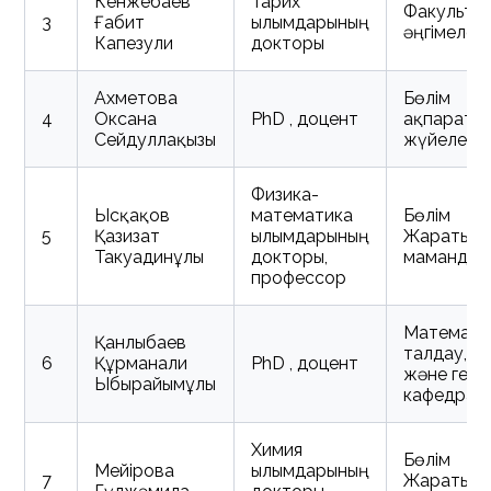
Кенжебаев
Тарих
Факульте
3
Ғабит
ғылымдарының
әңгімелер
Капезули
докторы
Ахметова
Бөлім
4
Оксана
PhD , доцент
ақпаратт
Сейдуллақызы
жүйелер
Физика-
Ысқақов
математика
Бөлім
5
Қазизат
ғылымдарының
Жаратылы
Такуадинұлы
докторы,
мамандық
профессор
Математи
Қанлыбаев
талдау, а
6
Құрманғали
PhD , доцент
және гео
Ыбырайымұлы
кафедрас
Химия
Бөлім
Мейірова
ғылымдарының
7
Жаратылы