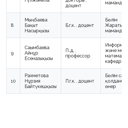
Гүлжәмила
докторы ,
мамандық
доцент
Мыңбаева
Бөлім
8
Бақыт
Б.г.к. , доцент
Жаратылы
Насырқызы
мамандық
Информат
Сағымбаева
П.ғ.д. ,
және меха
9
Айнұр
профессор
математи
Есенғазықызы
кафедрас
Рахметова
Бөлім сан
10
Нұрзия
П.г.к. , доцент
қолданба
Байтүкешқызы
өнер