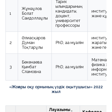
Тарих
ғылымдарының
Жұмағұлов
кандидаты,
институт 
1
Болат
доцент,
және құқы
Сағидоллаұлы
университет
профессоры
Әлиасқаров
институт
2
Думан
PhD, аға мұғалім
жаратылы
Тоқтарұлы
және геог
Математик
Бекенаева
физика жә
3
Қымбат
PhD, аға мұғалім
информат
Сламовна
институт
«Жоғары оқу орнының үздік оқытушысы» 2022
жыл
Лауазымы ,
Кафедра ,