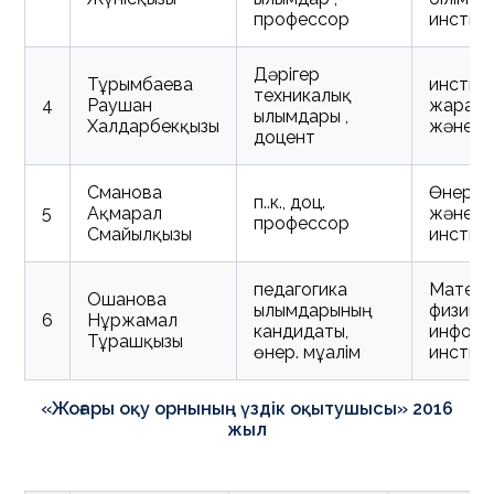
профессор
инстит
Дәрігер
Тұрғымбаева
инстит
техникалық
4
Раушан
жараты
ғылымдары ,
Халдарбекқызы
және г
доцент
Сманова
Өнер, 
п.ғ.к., доц.
5
Ақмарал
және с
профессор
Смайылқызы
инстит
педагогика
Матема
Ошанова
ғылымдарының
физика
6
Нұржамал
кандидаты,
информ
Тұрашқызы
өнер. мұғалім
инстит
«Жоғары оқу орнының үздік оқытушысы» 2016
жыл