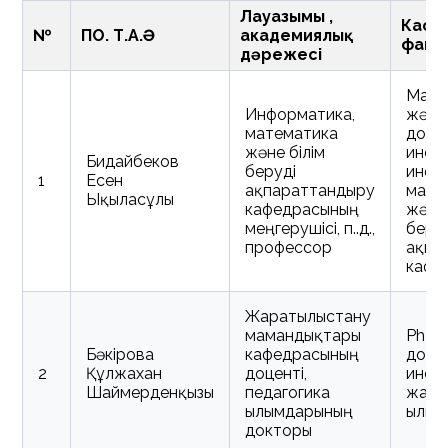
Лауазымы ,
Кафе
№
ПОҚ. Т.А.Ә
академиялық
факу
дәрежесі
Маги
Информатика,
жән
математика
докт
және білім
инст
Бидайбеков
беруді
инфо
1
Есен
ақпараттандыру
мате
Ықыласұлы
кафедрасының
және 
меңгерушісі, п.ғ.д.,
беру
профессор
ақпа
кафе
Жаратылыстану
мамандықтары
PhD
Бәкірова
кафедрасының
докт
2
Құлжахан
доценті,
инст
Шаймерденқызы
педагогика
жара
ғылымдарының
ғылым
докторы