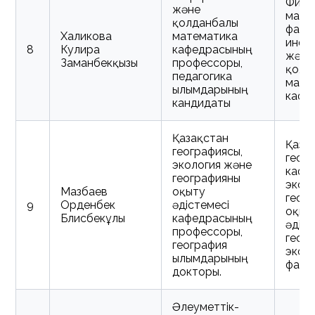
Физи
және
мате
қолданбалы
факул
Халикова
математика
инфо
8
Кулира
кафедрасының
және
Заманбекқызы
профессоры,
қолд
педагогика
мате
ғылымдарының
кафе
кандидаты
Қазақстан
Қаза
географиясы,
геог
экология және
кафе
географияны
экол
Мазбаев
оқыту
геог
9
Орденбек
әдістемесі
оқыт
Блисбекұлы
кафедрасының
әдіст
профессоры,
геог
география
экол
ғылымдарының
факул
докторы.
Әлеуметтік-