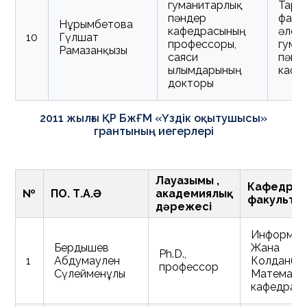
гуманитарлық
Тари
пәндер
факул
Нұрымбетова
кафедрасының
әлеу
10
Гүлшат
профессоры,
гума
Рамазанқызы
саяси
пәнд
ғылымдарының
кафе
докторы
2011 жылғы ҚР БжҒМ «Үздік оқытушысы»
грантының иегерлері
Лауазымы ,
Кафедра ,
№
ПОҚ. Т.А.Ә
академиялық
факульте
дәрежесі
Информат
Бердышев
Жана
Ph.D.,
1
Абдумаулен
Колданба
профессор
Сүлейменұлы
Математи
кафедрас