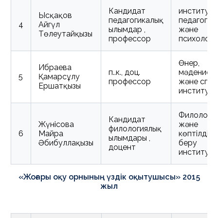
Кандидат
институт
Ысқақов
педагогикалық
педагогик
4
Айгүл
ғылымдар ,
және
Төлеутайқызы
профессор
психологи
Өнер,
Ибраева
п.ғ.к., доц.
мәдениет
5
Қамарсұлу
профессор
және спо
Ершатқызы
институт
Филологи
Кандидат
Жүнісова
және
филологиялық
6
Майра
көптілді бі
ғылымдары ,
Әбибуллақызы
беру
доцент
институт
«Жоғары оқу орнының үздік оқытушысы» 2015
жыл