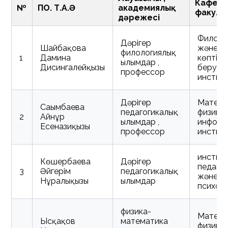
Кафедр
№
ПОҚ. Т.А.Ә
академиялық
факуль
дәрежесі
Филоло
Дәрігер
Шайбақова
және
филологиялық
1
Дамина
көптілді
ғылымдар ,
Дисингалейқызы
беру
профессор
инстит
Дәрігер
Матема
Сағымбаева
педагогикалық
физика
2
Айнұр
ғылымдар ,
информ
Есенғазиқызы
профессор
инстит
инстит
Көшербаева
Дәрігер
педагог
3
Әйгерім
педагогикалық
және
Нұралықызы
ғылымдар
психол
физика-
Матема
Ысқақов
математика
физика