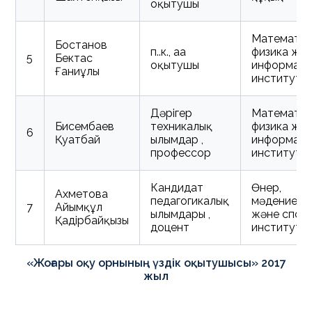
оқытушы
Математик
Бостанов
п.ғ.к., аға
физика жә
5
Бектас
оқытушы
информати
Ғаниұлы
институты
Дәрігер
Математик
Бисембаев
техникалық
физика жә
6
Қуатбай
ғылымдар ,
информати
профессор
институты
Кандидат
Өнер,
Ахметова
педагогикалық
мәдениет
7
Айымқұл
ғылымдары ,
және спор
Қадірбайқызы
доцент
институты
«Жоғары оқу орнының үздік оқытушысы» 2017
жыл