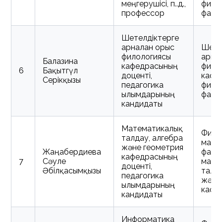
меңгерушісі, п.ғ.д.,
фило
профессор
факул
Шетелдіктерге
арналған орыс
Шете
филологиясы
арнал
Балғазина
кафедрасының
фило
6
Бақытгүл
доценті,
кафе
Серікқызы
педагогика
фило
ғылымдарының
факул
кандидаты
Математикалық
Физи
талдау, алгебра
мате
және геометрия
Жаңабердиева
факул
кафедрасының
7
Сәуле
мате
доценті,
Әбілқасымқызы
талда
педагогика
және
ғылымдарының
кафе
кандидаты
Информатика