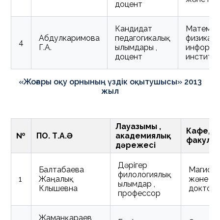
доцент
Кандидат
Математ
Абдулкаримова
педагогикалық
физика 
4
Г.А.
ғылымдары ,
информа
доцент
институ
«Жоғары оқу орнының үздік оқытушысы» 2013
жыл
Лауазымы ,
Кафедра
№
ПОҚ. Т.А.Ә
академиялық
факуль
дәрежесі
Дәрігер
Балтабаева
Магист
филологиялық
1
Жаңалық
және P
ғылымдар ,
Клышевна
доктор
профессор
Жаманқараев