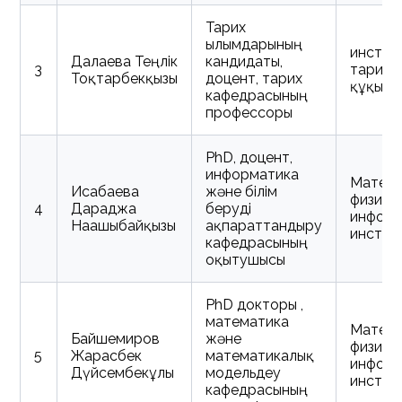
Тарих
ғылымдарының
инстит
Далаева Теңлік
кандидаты,
3
тарих 
Тоқтарбекқызы
доцент, тарих
құқық
кафедрасының
профессоры
PhD, доцент,
информатика
Матема
Исабаева
және білім
физика
4
Дараджа
беруді
информ
Нағашыбайқызы
ақпараттандыру
инстит
кафедрасының
оқытушысы
PhD докторы
,
математика
Матема
Байшемиров
және
физика
5
Жарасбек
математикалық
информ
Дүйсембекұлы
модельдеу
инстит
кафедрасының