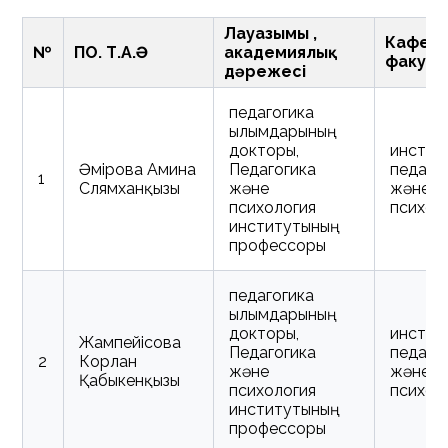
Лауазымы ,
Кафедр
№
ПОҚ. Т.А.Ә
академиялық
факуль
дәрежесі
педагогика
ғылымдарының
докторы,
инстит
Әмірова Амина
Педагогика
педаго
1
Слямханқызы
және
және
психология
психол
институтының
профессоры
педагогика
ғылымдарының
докторы,
инстит
Жампейісова
Педагогика
педаго
2
Корлан
және
және
Қабыкенқызы
психология
психол
институтының
профессоры