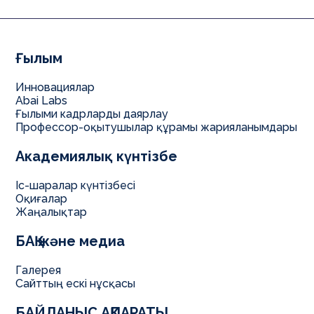
Ғылым
Инновациялар
Abai Labs
Ғылыми кадрларды даярлау
Профессор-оқытушылар құрамы жарияланымдары
Академиялық күнтізбе
Іс-шаралар күнтізбесі
Оқиғалар
Жаңалықтар
БАҚ және медиа
Галерея
Сайттың ескі нұсқасы
БАЙЛАНЫС АҚПАРАТЫ