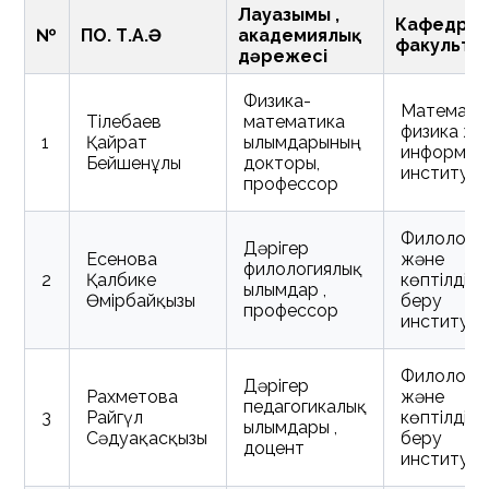
Лауазымы ,
Кафедра ,
№
ПОҚ. Т.А.Ә
академиялық
факульте
дәрежесі
Физика-
Математи
Тілебаев
математика
физика жә
1
Қайрат
ғылымдарының
информат
Бейшенұлы
докторы,
институт
профессор
Филологи
Дәрігер
Есенова
және
филологиялық
2
Қалбике
көптілді бі
ғылымдар ,
Өмірбайқызы
беру
профессор
институт
Филологи
Дәрігер
Рахметова
және
педагогикалық
3
Райгүл
көптілді бі
ғылымдары ,
Сәдуақасқызы
беру
доцент
институт