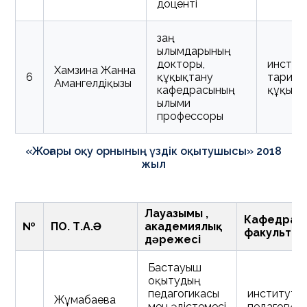
доценті
заң
ғылымдарының
докторы,
инстит
Хамзина Жанна
6
құқықтану
тарих 
Амангелдіқызы
кафедрасының
құқық
ғылыми
профессоры
«Жоғары оқу орнының үздік оқытушысы» 2018
жыл
Лауазымы ,
Кафедра ,
№
ПОҚ. Т.А.Ә
академиялық
факультет
дәрежесі
Бастауыш
оқытудың
педагогикасы
институт
Жұмабаева
мен әдістемесі
педагогика