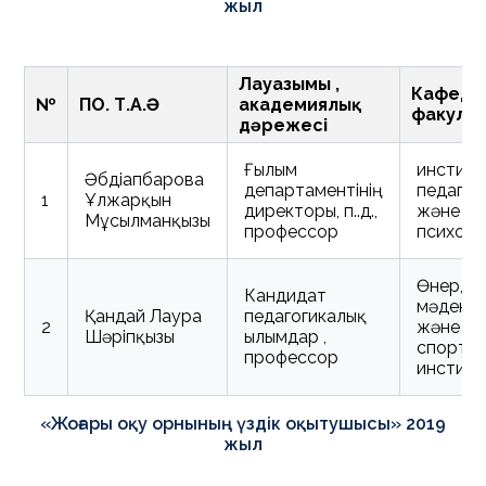
жыл
Лауазымы ,
Кафедра
№
ПОҚ. Т.А.Ә
академиялық
факуль
дәрежесі
Ғылым
институ
Әбдіғапбарова
департаментінің
педагог
1
Ұлжарқын
директоры, п.ғ.д.,
және
Мұсылманқызы
профессор
психоло
Өнер,
Кандидат
мәдени
Қандай Лаура
педагогикалық
2
және
Шәріпқызы
ғылымдар ,
спорт
профессор
инстит
«Жоғары оқу орнының үздік оқытушысы» 2019
жыл