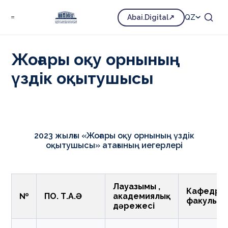
Ғылым
Сараптама орталығы
Abai.Digital
QZ
Жоғары оқу орнының үздік оқытушысы
Жоғары оқу орнының
үздік оқытушысы
2023 жылғы «Жоғары оқу орнының үздік
оқытушысы» атағының иегерлері
Лауазымы ,
Кафедра 
№
ПОҚ. Т.А.Ә
академиялық
факульте
дәрежесі