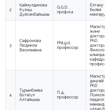
Қаймулдинова
Елтану ұл
G.G.D. ,
2
Күләш
бөлімі
проф.м.а
Дүйсенбайқызы
менгеруш
Магистра
және
докторан
Сафронова
PhD
Phil.g.d. ,
3
Людмила
докторан
профессор
Васильевна
Филологи
ғылымдары
кафедрас
профессо
Магистр
деңгейі әй
PhD
Тұрғынбаева
докторант
П.ғ.д. ,
4
Ботагүл
Психологи
профессор
Алтайқызы
педагогик
мамандық
ұлдар бөлі