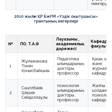
менгеруш
2010 жылғы ҚР БжҒМ «Үздік оқытушысы»
грантының иегерлері
Лауазымы ,
Кафедра 
№
ПОҚ. Т.А.Ә
академиялық
факульте
дәрежесі
Педагогика
Қазақ әде
Жұмажанова
ғылымдарының
және
1
Токен
докторы,
журналис
Қонысбайқызы
профессор
кафедрас
психология
Жалпы жә
Сәңгілбаев
ғылымдарының
қолданба
2
Шешек
докторы ,
психологи
Сейдоллаұлы
профессор
кафедрас