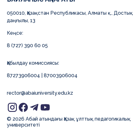
050010, Қазақстан Республикасы, Алматы қ., Достық
даңғылы, 13
Кеңсе:
8 (727) 390 60 05
Қабылдау комиссиясы:
87273906004 | 87003906004
rector@abaiuniversity.edu.kz
© 2026 Абай атындағы Қазақ ұлттық педагогикалық
университеті