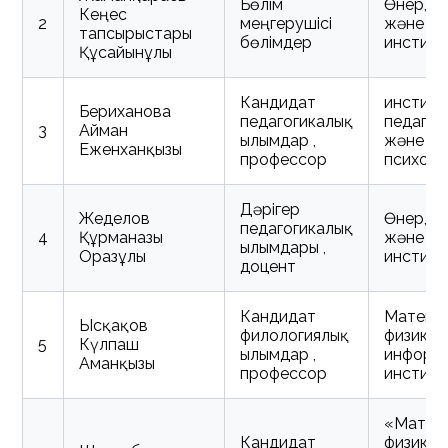
Бөлім
Өнер, м
Кеңес
2
меңгерушісі
және с
тапсырыстары
бөлімдер
инстит
Құсайынұлы
Кандидат
институ
Бериханова
педагогикалық
педагог
3
Айман
ғылымдар ,
және
Еженханқызы
профессор
психоло
Дәрігер
Жеделов
Өнер, м
педагогикалық
4
Құрманғазы
және с
ғылымдары ,
Оразұлы
инстит
доцент
Кандидат
Математ
Ысқақов
филологиялық
физика 
5
Күлпаш
ғылымдар ,
информ
Аманқызы
профессор
инстит
«Матема
Кандидат
физика 