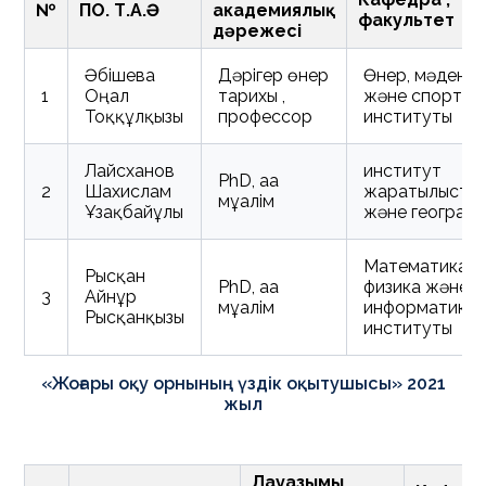
№
ПОҚ. Т.А.Ә
академиялық
факультет
дәрежесі
Әбішева
Дәрігер өнер
Өнер, мәдени
1
Оңал
тарихы ,
және спорт
Тоққұлқызы
профессор
институты
Лайсханов
институт
PhD, аға
2
Шахислам
жаратылыста
мұғалім
Ұзақбайұлы
және географ
Математика,
Рысқан
PhD, аға
физика және
3
Айнұр
мұғалім
информатика
Рысқанқызы
институты
«Жоғары оқу орнының үздік оқытушысы» 2021
жыл
Лауазымы ,