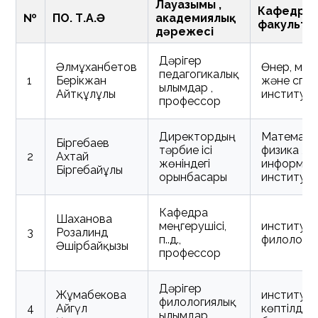
Лауазымы ,
Кафедра 
№
ПОҚ. Т.А.Ә
академиялық
факульте
дәрежесі
Дәрігер
Әлмұханбетов
Өнер, мәд
педагогикалық
1
Берікжан
және спо
ғылымдар ,
Айтқұлұлы
институт
профессор
Директордың
Математи
Біргебаев
тәрбие ісі
физика жә
2
Ахтай
жөніндегі
информат
Біргебайұлы
орынбасары
институт
Кафедра
Шаханова
меңгерушісі,
институт
3
Розалинд
п.ғ.д.,
филологи
Әшірбайқызы
профессор
Дәрігер
Жұмабекова
институт
филологиялық
4
Айгүл
көптілді бі
ғылымдар ,