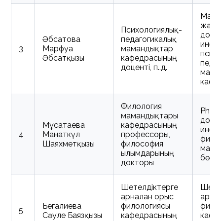
Маги
жән
Психологиялық-
докт
Әбсатова
педагогикалық
инст
3
Марфуға
мамандықтар
псих
Әбсатқызы
кафедрасының
педа
доценті, п.ғ.д.
мама
кафе
Филология
PhD
мамандықтары
докт
Мұсатаева
кафедрасының
инст
4
Манаткүл
профессоры,
фило
Шаяхметқызы
философия
мама
ғылымдарының
бөлім
докторы
Шетелдіктерге
Шете
арналған орыс
арнал
Бегалиева
филологиясы
фило
5
Сәуле Баязқызы
кафедрасының
кафе