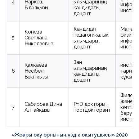
4
Наркеш
ғылымдарының
информ
Біләлқызы
кандидаты,
инстит
доцент
Кандидат
Матема
Конева
педагогикалық
физика
5
Светлана
ғылымдары ,
информ
Николаевна
доцент
инстит
Заң
Қалқаева
инстит
ғылымдарының
6
Несібелі
тарих 
кандидаты,
Бәкітқызы
құқық
доцент
Филоло
және
Сабирова Дина
PhD докторы ,
7
көптілді
Алтайқызы
постдокторант
беру
инстит
«Жоғары оқу орнының үздік оқытушысы» 2020