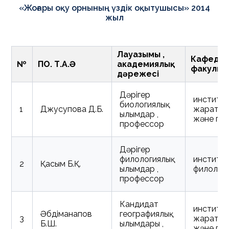
«Жоғары оқу орнының үздік оқытушысы» 2014
жыл
Лауазымы ,
Кафедра
№
ПОҚ. Т.А.Ә
академиялық
факульт
дәрежесі
Дәрігер
институ
биологиялық
1
Джусупова Д.Б.
жаратыл
ғылымдар ,
және ге
профессор
Дәрігер
филологиялық
институ
2
Қасым Б.Қ.
ғылымдар ,
филолог
профессор
Кандидат
институ
Әбдіманапов
географиялық
3
жаратыл
Б.Ш.
ғылымдары ,
және ге