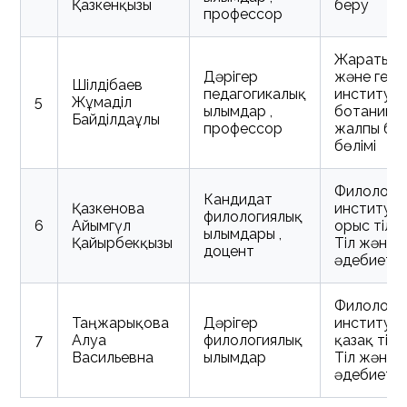
Қазкенқызы
беру
профессор
Жаратылы
Дәрігер
және геог
Шілдібаев
педагогикалық
институты
5
Жұмаділ
ғылымдар ,
ботаника
Байділдаұлы
профессор
жалпы би
бөлімі
Филологи
Кандидат
Қазкенова
институты
филологиялық
6
Айымгүл
орыс тілі б
ғылымдары ,
Қайырбекқызы
Тіл және
доцент
әдебиет
Филологи
Таңжарықова
Дәрігер
институт
7
Алуа
филологиялық
қазақ тілі 
Васильевна
ғылымдар
Тіл және
әдебиет