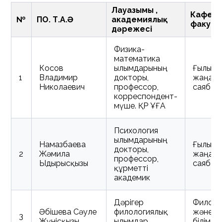
Лауазымы ,
Кафедр
№
ПОҚ. Т.А.Ә
академиялық
факуль
дәрежесі
Физика-
математика
Косов
ғылымдарының
Ғылыми
1
Владимир
докторы,
жаңаш
Николаевич
профессор,
саябақ
корреспондент-
мүше.
ҚР ҰҒА
Психология
ғылымдарының
Намазбаева
Ғылыми
докторы,
2
Жәмила
жаңаш
профессор,
Ыдырысқызы
саябақ
құрметті
академик
Дәрігер
Филоло
Әбішева Сәуле
филологиялық
және кө
3
Жүнісқызы
ғылымдар ,
білім б