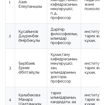
1
Азия
кафедрасының
және
Елеупанқызы
меңгерушісі,
психологи
п.ғ.д.,
профессор
Дәрігер
Құсайынов
институт
философиялық
2
Дәуренбек
тарих жән
ғылымдар ,
Өмірбекұлы
құқық
профессор
Құқықтану
кафедрасының
Бөрібаев
меңгерушісі,
институт
3
Ермек
заң
тарих жән
Әбілтайұлы
ғылымдарының
құқық
докторы,
профессор
тарих
Қалыбекова
институт
ғылымдарының
4
Манара
тарих жән
кандидаты, аға
Шалтенқызы
құқық