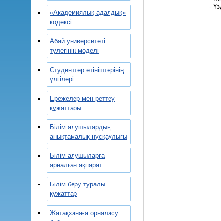
- Ү
«Академиялық адалдық»
кодексі
Абай университеті
түлегінің моделі
Студенттер өтініштерінің
үлгілері
Ережелер мен реттеу
құжаттары
Білім алушылардың
анықтамалық нұсқаулығы
Білім алушыларға
арналған ақпарат
Білім беру туралы
құжаттар
Жатақханаға орналасу