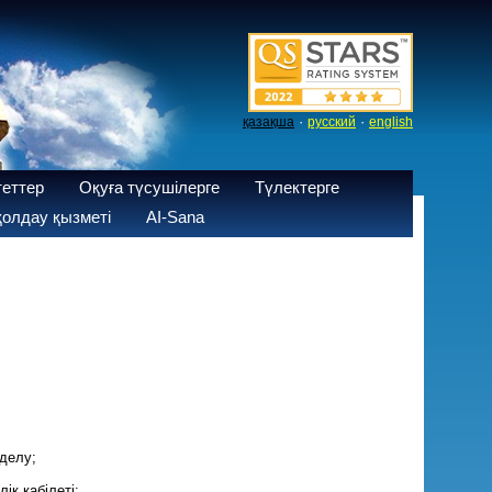
·
·
қазақша
русский
english
теттер
Оқуға түсушілерге
Түлектерге
олдау қызметі
AI-Sana
мделу;
к қабілеті;