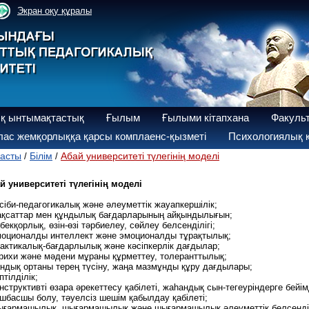
Экран оқу құралы
қ ынтымақтастық
Ғылым
Ғылыми кітапхана
Факуль
ас жемқорлыққа қарсы комплаенс-қызметі
Психологиялық қ
асты
Білім
Абай университеті түлегінің моделі
/
/
й университеті түлегінің моделі
әсіби-педагогикалық және әлеуметтік жауапкершілік;
ақсаттар мен құндылық бағдарларының айқындылығын;
ңбекқорлық, өзін-өзі тәрбиелеу, сөйлеу белсенділігі;
моционалды интеллект және эмоционалды тұрақтылық;
рактикалық-бағдарлылық және кәсіпкерлік дағдылар;
арихи және мәдени мұраны құрметтеу, толеранттылық;
андық ортаны терең түсіну, жаңа мазмұнды құру дағдылары;
птілділік;
онструктивті өзара әрекеттесу қабілеті, жаһандық сын-тегеуріндерге бейі
өшбасшы болу, тәуелсіз шешім қабылдау қабілеті;
ығармашылық, шығармашылық және шығармашылық әлеуметтік белсенділі