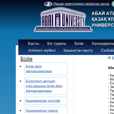
Нашар көретіндерге арналған нұсқа
Басты
Біз туралы
Білім
Халықаралы
«Univer» жүйесі
Қашықтан оқыту
Сыбайл
Білім
Б
Білім беру
Аба
бағдарламалары
- К
- М
Біліктілікті арттыру
- Е
курстарының білім беру
- Э
бағдарламалары
- П
- Т
- С
Академиялық күнтізбе
- Кө
- К
- К
Академиялық саясат
- Ш