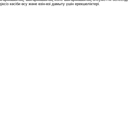
здіксіз кәсіби өсу және өзін-өзі дамыту үшін ерекшеліктері.