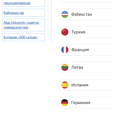
тағылымдамалар
Байланыстар
Abai University серіктес
университеттері
Болашақ «500 ғалым»