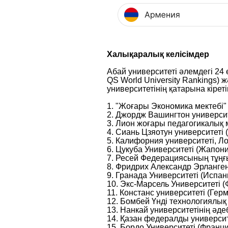
Халықаралық келісімдер
Абай университеті
әлем
дегі
24 
QS World University Rankings) 
университетінің қатарына кірет
1. "Жоғары Экономика мектебі" 
2. Джордж Вашингтон университ
3. Лион жоғары педагогикалық м
4. Сиань Цзяотун университеті (
5. Калифорния университеті, Л
6. Цукуба Университеті (Жапония
7. Ресей Федерациясының тұңғы
8. Фридрих Александр Эрланген
9. Гранада Университеті (Испани
10. Экс-Марсель Университеті (
11. Констанс университеті (Герм
12. Бомбей Үнді технологиялық и
13. Нанкай университетінің әдеб
14. Қазан федералды университе
15. Бордо Университеті (Франци