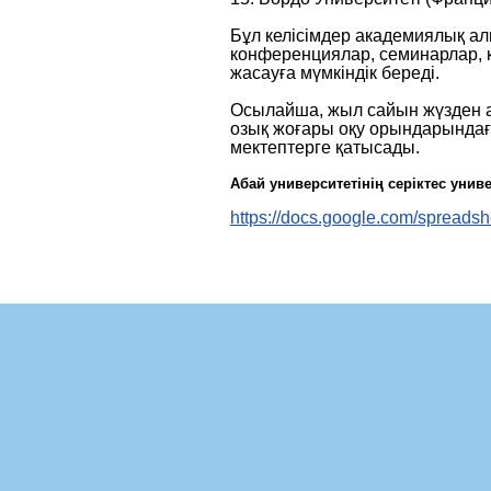
Бұл келісімдер академиялық ал
конференциялар, семинарлар, 
жасауға мүмкіндік береді.
Осылайша, жыл сайын жүзден а
озық жоғары оқу орындарындағ
мектептерге қатысады.
Абай университетінің серіктес унив
https://docs.google.com/spr