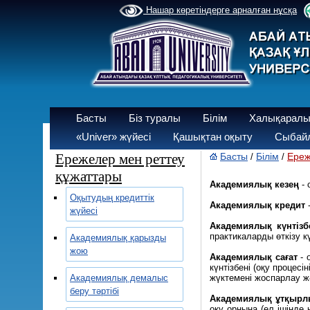
Нашар көретіндерге арналған нұсқа
Басты
Біз туралы
Білім
Халықаралы
«Univer» жүйесі
Қашықтан оқыту
Сыбайл
Ережелер мен реттеу
Басты
Білім
Ереж
/
/
құжаттары
Академиялық кезең
-
Оқытудың кредиттік
Академиялық кредит
жүйесі
Академиялық күнтіз
практикаларды өткізу к
Академиялық қарызды
жою
Академиялық сағат
- 
күнтізбені (оқу процес
Академиялық демалыс
жүктемені жоспарлау 
беру тәртібі
Академиялық ұтқыр
оқу орнына (ел ішінде 