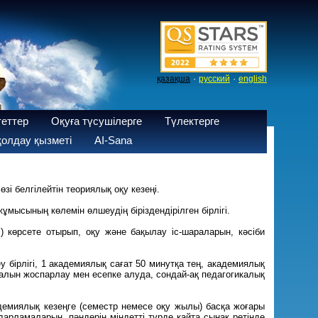
·
·
қазақша
русский
english
теттер
Оқуға түсушілерге
Түлектерге
олдау қызметі
AI-Sana
өзі белгілейтін теориялық оқу кезеңі.
ұмысының көлемін өлшеудің біріздендірілген бірлігі.
 көрсете отырып, оқу және бақылау іс-шараларын, кәсіби
 бірлігі, 1 академиялық сағат 50 минутқа тең, академиялық
ериалын жоспарлау мен есепке алуда, сондай-ақ педагогикалық
адемиялық кезеңге (семестр немесе оқу жылы) басқа жоғары
дарламаларын, пәндерін міндетті түрде қайта сынақ ретінде