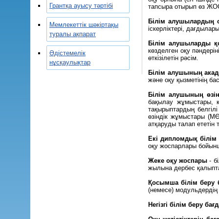
Грантқа ауысу тәртібі
тапсыра отырып өз ЖОО
Білім алушылардың о
Мемлекеттік шәкіртақы
іскерліктері, дағдылар
туралы ақпарат
Білім алушыларды қ
көзделген оқу пәндерін
Әдістемелік
өткізілетін рәсім.
нұсқаулықтар
Білім алушының акад
және оқу қызметінің ба
Білім алушының өзі
бақылау жұмыстары, к
тақырыптардың белгілі
өзіндік жұмыстары (МӨ
атқаруды талап ететін
Екі дипломдық білім
оқу жоспарлары бойынш
Жеке оқу жоспары
- б
жылына дербес қалыпт
Қосымша білім беру б
(немесе) модульдердің
Негізгі білім беру ба