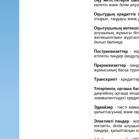
Оқу жетістіктерін бағ
келетін және білім алуш
Оқытудың кредиттік 
отырып, таңдауы және 
Оқытушының жетекшіл
алушының жұмысы білі
жетекшілігімен жүргіз
болып бөлінеді.
Постреквизиттер
- зе
етілетін пәндер (моду
Пререквизиттер
- пән
жұмысының басқа түрл
Транскрипт
- кредитте
Үлгерімнің орташа бал
деңгейінің орташа өлш
эквивалентіндегі кред
Эдвайзер
- тиісті ма
қалыптасуына) және оқу
Элективті пәндер
- жо
енгізетін, білім алушы
пәндері, қалыптасқан 