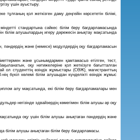
ргізу үшін ауыстыру.
е тұлғаның қол жеткізген даму деңгейін көрсететін білімі,
а міндетті стандартына сәйкес білім беру бағдарламасында
ерін білім алушылардың игеру дәрежесін анықтау мақсатында
н, пәндердің және (немесе) модулдердің оқу бағдарламасын
ебиеттермен және ұсынымдармен қамтамасыз етілген, тест,
қыланатын, оқу нәтижелеріне қол жеткізуге бағытталған
ай ол студенттің өзіндік жұмыстары (СӨЖ), магистранттың
ің бүкіл көлемі білім алушыдан күнделікті өзіндік жұмыс
 диплом алу мақсатында, екі білім беру бағдарламалары мен
дульдер негізінде эдвайзердің көмегімен білім алушы әр оқу
ақсатында оқу үшін білім алушы анықтаған пәндердің және
нда білім алушы анықтаған білім беру бағдарламасы.