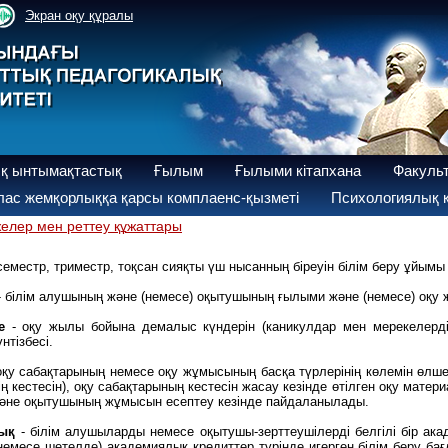
Экран оқу құралы
қ ынтымақтастық
Ғылым
Ғылыми кітапхана
Факуль
ас жемқорлыққа қарсы комплаенс-қызметі
Психологиялық қ
елер мен реттеу құжаттары
 семестр, триместр, тоқсан сияқты үш нысанның біреуін білім беру ұйымы 
- білім алушының және (немесе) оқытушының ғылыми және (немесе) оқу ж
бе
- оқу жылы бойына демалыс күндерін (каникулдар мен мерекелерді)
үнтізбесі.
оқу сабақтарының немесе оқу жұмысының басқа түрлерінің көлемін өлшеу
інің кестесін), оқу сабақтарының кестесін жасау кезінде өтілген оқу мат
және оқытушының жұмысын есептеу кезінде пайдаланылады.
лық
- білім алушыларды немесе оқытушы-зерттеушілерді белгілі бір ак
немесе шетелде) академиялық кредиттер түрінде игерген білім беру бағ