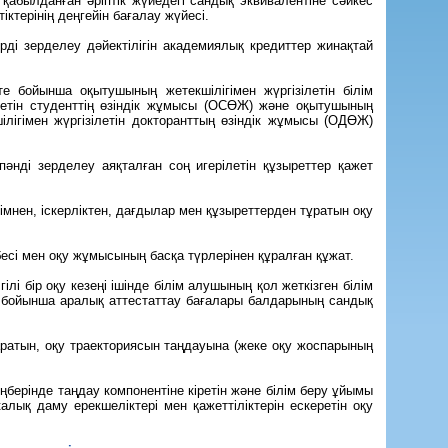
қабылданған әріптік жүйедегі сандық эквивалентіне сәйкес
тіктерінің деңгейін бағалау жүйесі.
ді зерделеу дәйектілігін академиялық кредиттер жинақтай
е бойынша оқытушының жетекшілігімен жүргізілетін білім
етін студенттің өзіндік жұмысы (ОСӨЖ) және оқытушының
лігімен жүргізілетін докторанттың өзіндік жұмысы (ОДӨЖ)
 пәнді зерделеу аяқталған соң игерілетін құзыреттер қажет
лімнен, іскерліктен, дағдылар мен құзыреттерден тұратын оқу
тізбесі мен оқу жұмысының басқа түрлерінен құралған құжат.
лі бір оқу кезеңі ішінде білім алушының қол жеткізген білім
ер бойынша аралық аттестаттау бағалары балдарының сандық
аратын, оқу траекториясын таңдауына (жеке оқу жоспарының
ңберінде таңдау компонентіне кіретін және білім беру ұйымы
алық даму ерекшеліктері мен қажеттіліктерін ескеретін оқу