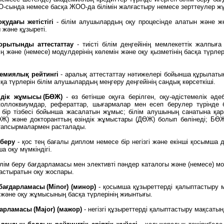
-сында немесе басқа ЖОО-да білімін жалғастыру немесе зерттеулер жү
қудағы жетістігі
- білім алушылардың оқу процесінде алатын және жек
ы және құзыреті.
орытынды аттестаттау
- тиісті білім деңгейінің мемлекеттік жалпығ
ің және (немесе) модулдерінің көлемін және оқу қызметінің басқа түрл
емиялық рейтингі
- аралық аттестаттау нәтижелері бойынша құрылаты
сқа түрлерін білім алушылардың меңгеру деңгейінің сандық көрсеткіші.
ндік жұмысы (БӨЖ)
- өз бетінше оқуға берілген, оқу-әдістемелік әд
оллоквиумдар, рефераттар, шығармалар мен есеп берулер түрінде ба
 бір тізбесі бойынша жасалатын жұмыс; білім алушының санатына қар
Ж) және докторанттың өзіндік жұмыстары (ДӨЖ) болып бөлінеді; БӨЖ-н
 тапсырмалармен расталады.
 беру
- қос тең бағалы диплом немесе бір негізгі және екінші қосымша
а оқу мүмкіндігі.
ілім беру бағдарламасы мен элективті пәндер каталогы және (немесе) мо
астыратын оқу жоспары.
ағдарламасы (Мinor) (минор)
- қосымша құзыреттерді қалыптастыру м
 және оқу жұмысының басқа түрлерінің жиынтығы.
ғдарламасы (Major) (мажор)
- негізгі құзыреттерді қалыптастыру мақсаты