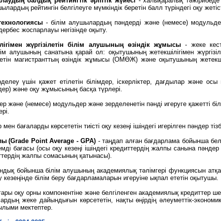
алаудың балдық рейтингтік әріптік жүйесі
- халықаралық тәжірибеде 
ылардың рейтингін белгілеуге мүмкіндік беретін балл түріндегі оқу жетіс
технологиясы
- білім алушылардың пәндерді және (немесе) модульдер
дербес жоспарлауы негізінде оқыту.
ігімен жүргізілетін білім алушының өзіндік жұмысы
- жеке кест
м алушының санатына қарай ол: оқытушының жетекшілігімен жүргізіл
ілетін магистранттың өзіндік жұмысы (ОМӨЖ) және оқытушының жетекші
рделеу үшін қажет етілетін білімдер, іскерліктер, дағдылар және осы
лдер) және оқу жұмысының басқа түрлері.
дер және (немесе) модульдер және зерделенетін пәнді игеруге қажетті бі
ері.
р мен бағаларды көрсететін тиісті оқу кезеңі ішіндегі игерілген пәндер 
ы (Grade Point Average - GPA)
- таңдап алған бағдарлама бойынша белгі
емді бағасы (осы оқу кезеңі ішіндегі кредиттердің жалпы санына пәнд
иттердің жалпы сомасының қатынасы).
мандық бойынша білім алушының академиялық тәлімгері функциясын атқ
 кезеңінде білім беру бағдарламаларын игеруіне ықпал ететін оқытушы.
ғары оқу орны компонентіне және белгіленген академиялық кредиттер ше
лардың жеке дайындығын көрсететін, нақты өңірдің әлеуметтік-экономик
ғылыми мектептер.