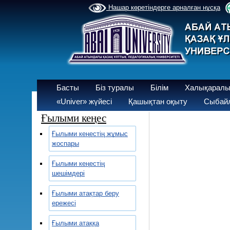
Нашар көретіндерге арналған нұсқа
Басты
Біз туралы
Білім
Халықаралы
«Univer» жүйесі
Қашықтан оқыту
Сыбайл
Ғылыми кеңес
Ғылыми кеңестің жұмыс
жоспары
Ғылыми кеңестің
шешімдері
Ғылыми атақтар беру
ережесі
Ғылыми атаққа