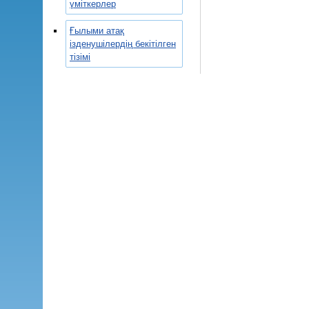
үміткерлер
Ғылыми атақ
ізденушілердің бекітілген
тізімі