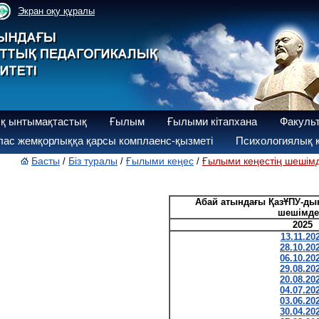
Экран оқу құралы
қ ынтымақтастық
Ғылым
Ғылыми кітапхана
Факуль
ас жемқорлыққа қарсы комплаенс-қызметі
Психологиялық қ
Басты
Біз туралы
Ғылыми кеңес
Ғылыми кеңестің шешімд
/
/
/
Абай атындағы ҚазҰПУ-ды
шешімде
2025
13.11.20
28.10.20
06.10.20
29.08.20
20.08.20
04.07.20
03.06.20
30.04.20