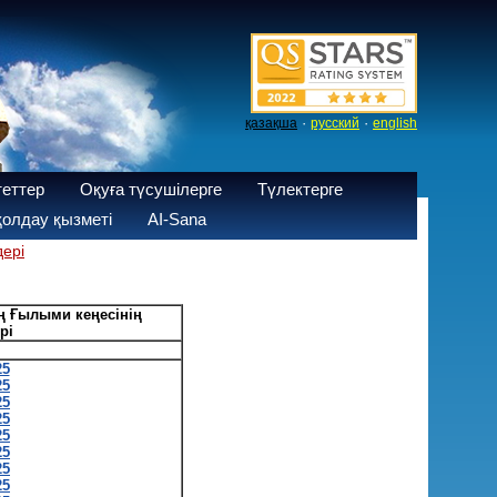
·
·
қазақша
русский
english
теттер
Оқуға түсушілерге
Түлектерге
олдау қызметі
AI-Sana
ері
ң Ғылыми кеңесінің
рі
25
25
25
25
25
25
25
25