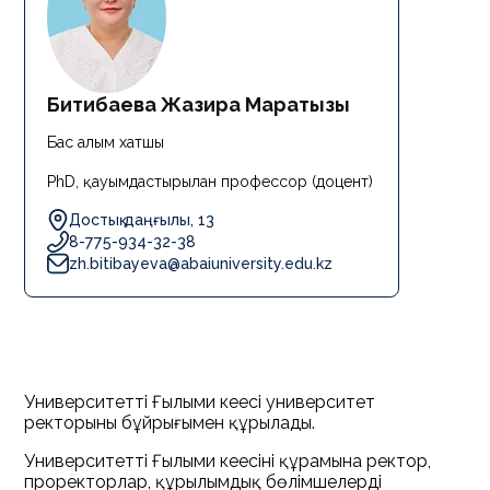
Битибаева Жазира Маратқызы
Бас ғалым хатшы
PhD, қауымдастырылған профессор (доцент)
Достық даңғылы, 13
8-775-934-32-38
zh.bitibayeva@abaiuniversity.edu.kz
Университеттің Ғылыми кеңесі университет
ректорының бұйрығымен құрылады.
Университеттің Ғылыми кеңесінің құрамына ректор,
проректорлар, құрылымдық бөлімшелердің