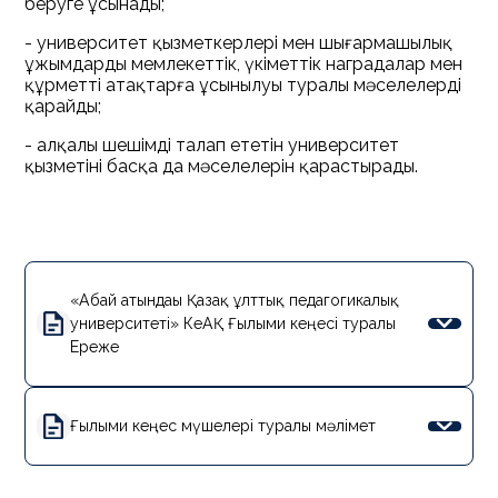
беруге ұсынады;
- университет қызметкерлері мен шығармашылық
ұжымдардың мемлекеттік, үкіметтік наградалар мен
құрметті атақтарға ұсынылуы туралы мәселелерді
қарайды;
- алқалы шешімді талап ететін университет
қызметінің басқа да мәселелерін қарастырады.
«Абай атындағы Қазақ ұлттық педагогикалық
университеті» КеАҚ Ғылыми кеңесі туралы
Ереже
Ғылыми кеңес мүшелері туралы мәлімет