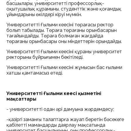
басшылары, университеттің профессорлық-
оқытушылық құрамының, студенттік және қоғамдық
ұйымдарының өкілдері кіруі мүмкін.
Университеттің Ғылыми кеңесінің төрағасы ректор
болып табылады. Төраға төрағаның орынбасарын
тағайындайды. Төраға болмаған жағдайда
төрағаның орынбасары оның міндеттерін орындайды.
Университеттің Ғылыми кеңесінің құрамы университет
ректорының бұйрығымен бекітіледі.
Университеттің Ғылыми кеңесінің жұмысын бас ғылыми
хатшы қамтамасыз етеді.
Университеттің Ғылыми кеңесі қызметінің
мақсаттары
- университеттің одан әрі дамуына жәрдемдесу;
-қазіргі заманғы талаптарға жауап беретін бәсекеге
қабілетті мамандарды даярлау мақсатында
университет басшылығының, оның профессорлық-