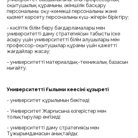
оқытушылық құрамының, әкімшілік басқару
персоналының, оқу-көмекші персоналының және
қызмет көрсету персоналының күш-жігерін біріктіру;
- кәсіптік білім беру бағдарламалары мен
университеттің даму стратегиясын табысты іске
асыру үшін университеттің білім алушылары мен
профессор-оқытушылар құрамы үшін қажетті
жағдайлар жасау;
- университеттің материалдық-техникалық базасын
нығайту.
Университеттің Ғылыми кеңесінің құзыреті
- университет құрылымын бекітеді;
- Университет Жарғысына өзгерістер мен
толықтырулар енгізеді;
- университеттің даму стратегиясы мен
Тұжырымдамасын анықтайды;