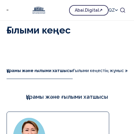
Біз туралы
Корпоративтік басқару
Ғылыми кеңес
Abai.Digital
QZ
Ғылыми кеңес
Құрамы және ғылыми хатшысы
Ғылыми кеңестің жұмыс жо
Құрамы және ғылыми хатшысы