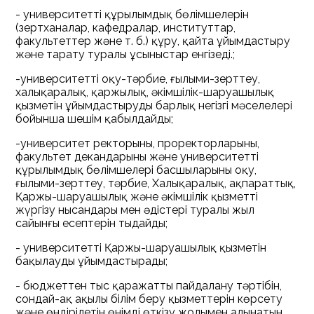
- университеттің құрылымдық бөлімшелерін
(зертханалар, кафедралар, институттар,
факультеттер және т. б.) құру, қайта ұйымдастыру
және тарату туралы ұсыныстар енгізеді.;
-университеттің оқу-тәрбие, ғылыми-зерттеу,
халықаралық, қаржылық, әкімшілік-шаруашылық
қызметін ұйымдастырудың барлық негізгі мәселелері
бойынша шешім қабылдайды;
-университет ректорының, проректорларының,
факультет декандарының және университеттің
құрылымдық бөлімшелері басшыларының оқу,
ғылыми-зерттеу, тәрбие, Халықаралық, ақпараттық,
Қаржы-шаруашылық және әкімшілік қызметті
жүргізу нысандары мен әдістері туралы жыл
сайынғы есептерін тыңдайды;
- университеттің Қаржы-шаруашылық қызметін
бақылауды ұйымдастырады;
- бюджеттен тыс қаражатты пайдалану тәртібін,
сондай-ақ ақылы білім беру қызметтерін көрсету
және өндірілетін өнімді өткізу жолымен алынатын