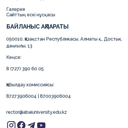
Галерея
Сайттың ескі нұсқасы
БАЙЛАНЫС АҚПАРАТЫ
050010, Қазақстан Республикасы, Алматы қ., Достық
даңғылы, 13
Кеңсе:
8 (727) 390 60 05
Қабылдау комиссиясы:
87273906004 | 87003906004
rector@abaiuniversity.edu.kz