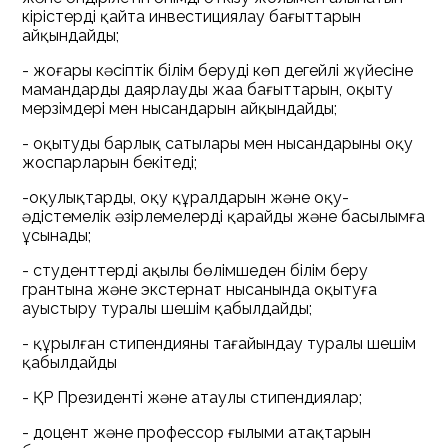
кірістерді қайта инвестициялау бағыттарын
айқындайды;
- жоғары кәсіптік білім берудің көп деңгейлі жүйесіне
мамандарды даярлаудың жаңа бағыттарын, оқыту
мерзімдері мен нысандарын айқындайды;
- оқытудың барлық сатылары мен нысандарының оқу
жоспарларын бекітеді;
-оқулықтарды, оқу құралдарын және оқу-
әдістемелік әзірлемелерді қарайды және басылымға
ұсынады;
- студенттерді ақылы бөлімшеден білім беру
грантына және экстернат нысанында оқытуға
ауыстыру туралы шешім қабылдайды;
- құрылған стипендияны тағайындау туралы шешім
қабылдайды
- ҚР Президенті және атаулы стипендиялар;
- доцент және профессор ғылыми атақтарын