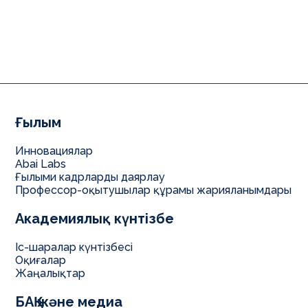
Ғылым
Инновациялар
Abai Labs
Ғылыми кадрларды даярлау
Профессор-оқытушылар құрамы жарияланымдары
Академиялық күнтізбе
Іс-шаралар күнтізбесі
Оқиғалар
Жаңалықтар
БАҚ және медиа