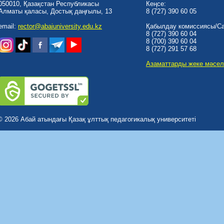
050010, Қазақстан Республикасы
Кеңсе:
Алматы қаласы, Достық даңғылы, 13
8 (727) 390 60 05
email:
rector@abaiuniversity.edu.kz
Қабылдау комиссиясы/Cal
8 (727) 390 60 04
8 (700) 390 60 04
8 (727) 291 57 68
Азаматтарды жеке мәсел
© 2026 Абай атындағы Қазақ ұлттық педагогикалық университеті