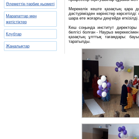
Әлеметтік-тәрбие қызметі
Мерекелік кеште қазақтың қара 
дәстүрімізден көріністер көрсетілді:
Марапаттар мен
шара өте жоғарғы деңгейде өткізілді.
жетістіктер
Кеш соңында институт директоры К
белгісі болған - Наурыз мерекесіме
Клубтар
қазақтың ұлттық тағамдары: бауы
таратылды.
Жаңалықтар