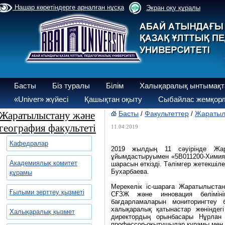
Нашар көретіндерге арналған нұсқа
Экран оқу құралы
Басты
Біз туралы
Білім
Халықаралық ынтымақт
«Univer» жүйесі
Қашықтан оқыту
Сыбайлас жемқорл
Жаратылыстану және
Басты
Факультеттер
Жаратылы
/
/
география факультеті
11.04.2019
Кафедралар
2019 жылдың 11 сәуірінде Жар
ұйымдастыруымен «5В011200-Химия» 
Академиялық комитет
шарасын өткізді. Тәлімгер жетекшіл
Бухарбаева.
құрамы
Мерекелік іс-шараға Жаратылыста
Ғылыми зерттеу қызметі
СҒЗЖ және инновация бөлімін
бағдарламаларын мониторингтеу 
халықаралық қатынастар жөніндег
Халықаралық қызмет
директордың орынбасары Нұрлан 
профессор-оқытушылар құрамы мен с