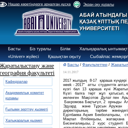
Нашар көретіндерге арналған нұсқа
Экран оқу құралы
Басты
Біз туралы
Білім
Халықаралық ынтымақт
«Univer» жүйесі
Қашықтан оқыту
Сыбайлас жемқорл
Жаратылыстану және
Басты
Факультеттер
Жаратылы
/
/
география факультеті
14.11.2017
2017 жылдың 8-17 қараша күндері
Кафедралар
week - 2017" атты студенттік ап
күзгі бал 13 қараша күні Жараты
Академиялық комитет
Күзгі балға төрт жұп қатысып, өз
иеленген Мақсотов Дулат пен Ары
құрамы
Бахромова Бақтыгүл, 2 орныды Ал
Эдуард және Тұрсын Аружан қ
Ғылыми зерттеу қызметі
директорының тәрбие жөніндегі
Еділбаева Ақзия Бекболатқызы, ст
Мақпал Әлібекқызы, жатақхана 
Халықаралық қызмет
Бисенғалиқызы, 2 курс студенті
-қазылардың ортақ шешімімен, жүл