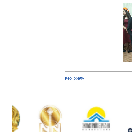
Кері оралу