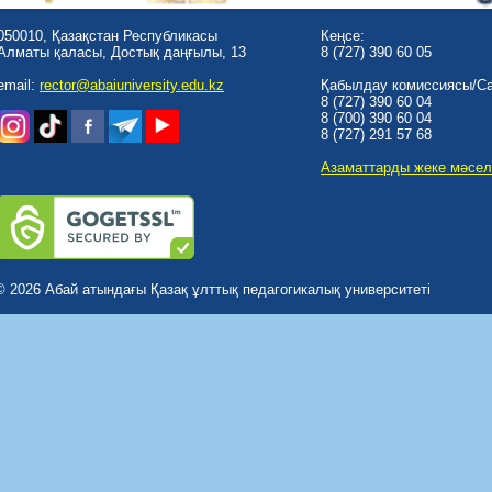
050010, Қазақстан Республикасы
Кеңсе:
Алматы қаласы, Достық даңғылы, 13
8 (727) 390 60 05
email:
rector@abaiuniversity.edu.kz
Қабылдау комиссиясы/Cal
8 (727) 390 60 04
8 (700) 390 60 04
8 (727) 291 57 68
Азаматтарды жеке мәсел
© 2026 Абай атындағы Қазақ ұлттық педагогикалық университеті