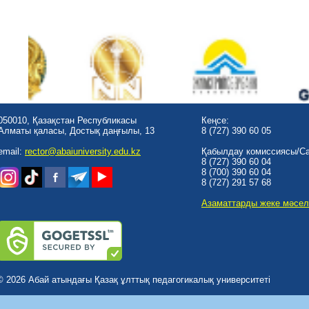
050010, Қазақстан Республикасы
Кеңсе:
Алматы қаласы, Достық даңғылы, 13
8 (727) 390 60 05
email:
rector@abaiuniversity.edu.kz
Қабылдау комиссиясы/Cal
8 (727) 390 60 04
8 (700) 390 60 04
8 (727) 291 57 68
Азаматтарды жеке мәсел
© 2026 Абай атындағы Қазақ ұлттық педагогикалық университеті