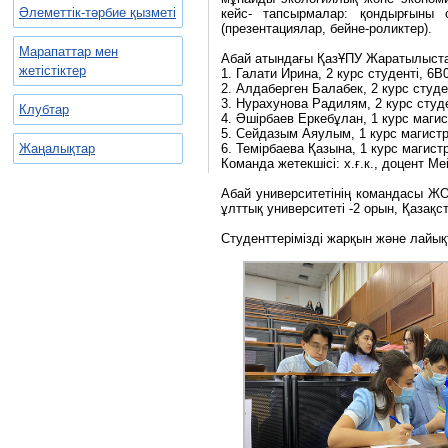
Әлеметтік-тәрбие қызметі
кейс- тапсырмалар: қондырғыны 
(презентациялар, бейне-роликтер).
Марапаттар мен
Абай атындағы ҚазҰПУ Жаратылыста
жетістіктер
1. Галати Ирина, 2 курс студенті, 6В
2. Алдаберген Балабек, 2 курс студе
3. Нурахунова Радилям, 2 курс студе
Клубтар
4. Әшірбаев Еркебұлан, 1 курс маги
5. Сейдазым Аяулым, 1 курс магистр
Жаңалықтар
6. Темірбаева Қазына, 1 курс магист
Команда жетекшісі: х.ғ.к., доцент М
Абай университетінің командасы Ж
ұлттық университеті -2 орын, Қазақс
Студенттерімізді жарқын және лайық