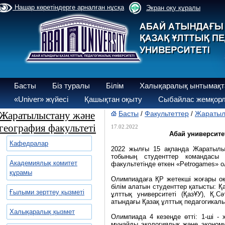
Нашар көретіндерге арналған нұсқа
Экран оқу құралы
Басты
Біз туралы
Білім
Халықаралық ынтымақт
«Univer» жүйесі
Қашықтан оқыту
Сыбайлас жемқорл
Жаратылыстану және
Басты
Факультеттер
Жаратылы
/
/
география факультеті
17.02.2022
Абай университе
Кафедралар
2022 жылғы 15 ақпанда Жаратылы
тобының студенттер командасы
Академиялық комитет
факультетінде өткен «Petrogames» 
құрамы
Олимпиадаға ҚР жетекші жоғары 
білім алатын студенттер қатысты: Қ
Ғылыми зерттеу қызметі
ұлттық университеті (ҚазҰУ), Қ.С
атындағы Қазақ ұлттық педагогикалы
Халықаралық қызмет
Олимпиада 4 кезеңде өтті: 1-ші -
мұнайды экологиялық және экономик