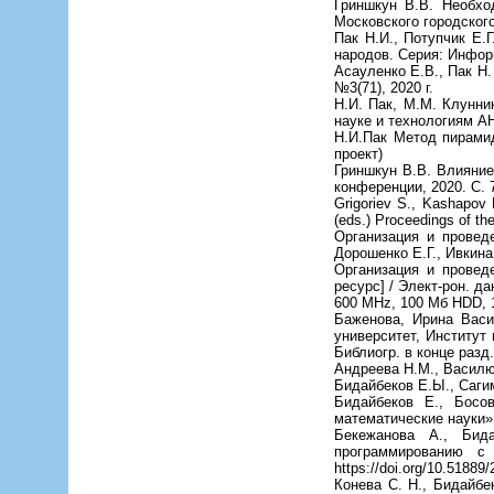
Гриншкун В.В. Необхо
Московского городского
Пак Н.И., Потупчик Е.
народов. Серия: Информа
Асауленко Е.В., Пак Н
№3(71), 2020 г.
Н.И. Пак, М.М. Клунни
науке и технологиям АН
Н.И.Пак Метод пирамид
проект)
Гриншкун В.В. Влияние
конференции, 2020. С. 7
Grigoriev S., Kashapov 
(eds.) Proceedings of the
Организация и проведе
Дорошенко Е.Г., Ивкина 
Организация и провед
ресурс] / Элект-рон. да
600 MHz, 100 Мб HDD, 
Баженова, Ирина Васи
университет, Институт 
Библиогр. в конце разд.
Андреева Н.М., Василюк
Бидайбеков Е.Ы., Сагим
Бидайбеков Е., Босо
математические науки». 
Бекежанова A., Бид
программированию с 
https://doi.org/10.51889
Конева С. Н., Бидайбе