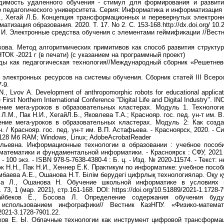
димость удаленного обучения - стимул для формирования и развити
 педагогического университета. Серия: Информатика и информатизация об
Г., Хегай Л.Б. Концепция трансформационных и перевернутых электрон
тизация образования. 2020. Т. 17. No 2. С. 153-168.http://dx.doi.org/ 10
. И. Электронные средства обучения с элементами геймификации //Вестн
кова. Метод алгоритмических примитивов как способ развития структ
ТОК -2021 г (в печати) (с указанием на программный проект)
ы как педагогическая технология//Международный сборник «Решетневс
 электронных ресурсов на системы обучения. Сборник статей III Всер
-9.
N., Lvov A. Development of anthropomorphic robots for educational applica
 First Northern International Conference "Digital Life and Digital Industry".
ние мега-уроков в образовательных кластерах. Модуль 1. Технологи
Л.М., Пак Н.И., ХегайЛ.Б., Яковлева Т.А.; Краснояр. гос. пед. ун-т им. В
ение мега-уроков в образовательных кластерах. Модуль 2: Как созд
н. / Краснояр. гос. пед. ун-т им. В.П. Астафьева. - Красноярск, 2020. - 
128 Мб RAM; Windows, Linux; AdobeAcrobatReader
льевна. Информационные технологии в образовании : учебное пособи
математики и фундаментальной информатики. - Красноярск : СФУ, 2021 (202
 - 100 экз. - ISBN 978-5-7638-4380-4 : Б. ц. - Изд. № 2020-11574. - Текст
 Н.Н., Пак Н.И., Хеннер Е.К. Практикум по информатике: учебное пособи
баева А.Е., Ошанова Н.Т. Білім берудегі цифрлық технологиялар. Оқу құ
ва Л., Ошанова Н. Обучение школьной информатике в условиях ц
73, 1 (мар. 2021), стр.161-168. DOI: https://doi.org/10.51889/2021-1.1728-7
айбеков Е., Босова Л. Определение содержания обучения будущ
использованием инфографики// Вестник КазНПУ. «Физико-математи
/2021-3.1728-7901.22.
ков Е. Ы. Облачные технологии как инструмент цифровой трансформа