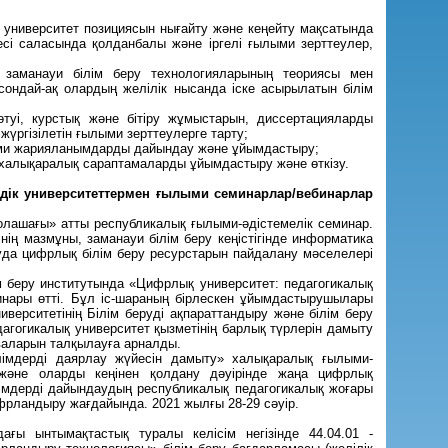
а университет позициясын нығайту және кеңейту мақсатында
есі саласында қолданбалы және іргелі ғылыми зерттеулер,
 заманауи білім беру технологияларының теориясы мен
сондай-ақ олардың желілік нысанда іске асырылатын білім
туі, курстық және бітіру жұмыстарын, диссертацияларды
үргізілетін ғылыми зерттеулерге тарту;
лыми жарияланымдарды дайындау және ұйымдастыру;
халықаралық сараптамаларды ұйымдастыру және өткізу.
лдік университеттермен ғылыми семинарлар/вебинарлар
олашағы» атты республикалық ғылыми-әдістемелік семинар.
ің мазмұны, заманауи білім беру кеңістігінде информатика
уда цифрлық білім беру ресурстарын пайдалану мәселелері
м беру институтында «Цифрлық университет: педагогикалық
инары өтті. Бұл іс-шараның бірлескен ұйымдастырушылары
ерситетінің Білім беруді ақпараттандыру және білім беру
гогикалық университет қызметінің барлық түрлерін дамыту
валарын талқылауға арналды.
імдерді даярлау жүйесін дамыту» халықаралық ғылыми-
 және оларды кеңінен қолдану дәуірінде жаңа цифрлық
лімдерді дайындаудың республикалық педагогикалық жоғары
ифрландыру жағдайында. 2021 жылғы 28-29 сәуір.
ғы ынтымақтастық туралы келісім негізінде 44.04.01 -