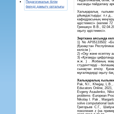
Педагогикалық білім, 
Педагогикалық білім
нысанды пайдалану арқ
беруді дамыту орталығы
Халықаралық ғылыми 
ұйымдастырды: п.ғ.д.,
кафедрасының меңгеруш
әдістемесі» (көлемі 72
Гриншкун В.В., 02.04.
оқыту әдістемесі».
Зертхана аясында ке
1) No AP05133502 «Біл
(Қазақстан Республика
келісім ) .
2) «Оқу және есептеу 
3) «Қоғамды цифрланды
ж.ж. ) . Жобаның мақ
студенттерді - болаша
сынақтан өткізу. Қа
мұғалімдерді оқыту ба
Халықаралық ғылыми 
Pak, N.I., Khegay, L.B.,
Educators Online, 2021, 
Evgeny Asaulenko, Niko
problems -European Proc
Nikolay I. Pak , Margari
solve computational tas
Григорьев С.Г., Шабу
поколения z (на приме