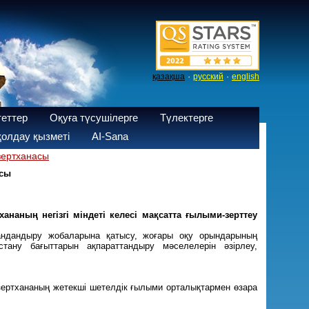
·
·
қазақша
русский
english
теттер
Оқуға түсушілерге
Түлектерге
олдау қызметі
AI-Sana
зертханасы
асы
аның негізгі міндеті келесі мақсатта ғылыми-зерттеу
һандандыру жобаларына қатысу, жоғары оқу орындарының
тану бағыттарын ақпараттандыру мәселелерін әзірлеу,
 зертхананың жетекші шетелдік ғылыми орталықтармен өзара