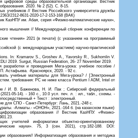
я цифровой среды образовательной организации. Вестник
разования. 2020. № 2 (52). С. 8-15.
ных учебников // Вестник Российского университета дружбы
.22363/2312-8631-2020-17-2-153-168 (ВАК)
ик КазНПУ им. Абая, серия «Физико-математические науки»,
урного мышления // Международный сборник конференции по
кие чтения» 2021 (в печати) (с указанием на программный
оссийской (с международным участием) научно-практической
tions. In: Kramarov S., Groshev A., Yavorsky R., Sukhomlin V.
 INCDLI 2019. Surgut, Russian Federation, 26- 27 November 2019.
я разработки и проведения Мега-урока: учебное пособие /
.П. Астафьева. -Красноярск, 2020. - 92 с.
авать учебные материалы для Мега-урока? / [Электронный
Систем. требования: РС не ниже класса Pentium I ADM, Intel от
е / И. В. Баженова, Н. И. Пак ; Сибирский федеральный
1-05-14). - 160 с., 10.0 усл. печ. л. : ил., табл., схемы. -
: непосредственный + Текст : электронный.
е для СПО - Санкт-Петербург: Лань, 2021.-248 с.
ралы. -Алматы.- «ОНОН», 2021.-164 б. (на казахском языке)
ифровизации образования // Вестник КазНПУ. «Физико-
901.23.
их учителей информатики объектно-ориентированному
ческие науки». 75, 3 (сен. 2021), стр.182-188. DOI:
ции образования// Информатизация образования и методика