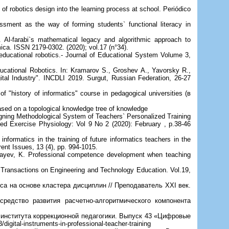
 robotics design into the learning process at school. Periódico
ment as the way of forming students` functional literacy in
l-farabi`s mathematical legacy and algorithmic approach to
ica. ISSN 2179-0302. (2020); vol.17 (n°34).
 educational robotics.- Journal of Educational System Volume 3,
ucational Robotics. In: Kramarov S., Groshev A., Yavorsky R.,
gital Industry". INCDLI 2019. Surgut, Russian Federation, 26-27
"history of informatics" course in pedagogical universities (в
based on a topological knowledge tree of knowledge
gning Methodological System of Teachers` Personalized Training
plied Exercise Physiology: Vol 9 No 2 (2020): February , p.38-46
ormatics in the training of future informatics teachers in the
ent Issues, 13 (4), pp. 994-1015.
brayev, K. Professional competence development when teaching
ransactions on Engineering and Technology Education. Vol.19,
са на основе кластера дисциплин // Преподаватель XXI век.
редство развития расчетно-алгоритмического компонента
 института коррекционной педагогики. Выпуск 43 «Цифровые
igital-instruments-in-professional-teacher-training