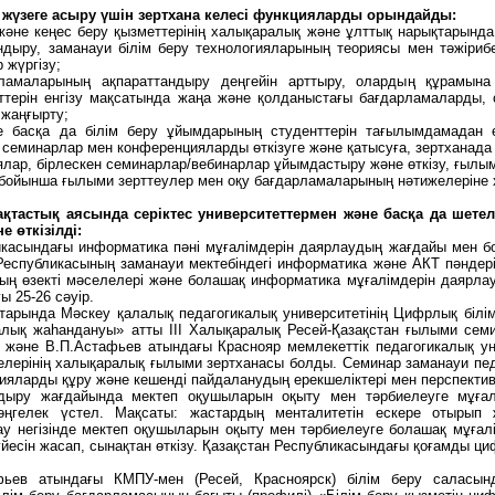
 жүзеге асыру үшін зертхана келесі функцияларды орындайды:
 және кеңес беру қызметтерінің халықаралық және ұлттық нарықтарынд
андыру, заманауи білім беру технологияларының теориясы мен тәжіриб
 жүргізу;
рламаларының ақпараттандыру деңгейін арттыру, олардың құрамына
терін енгізу мақсатында жаңа және қолданыстағы бағдарламаларды, 
жаңғырту;
не басқа да білім беру ұйымдарының студенттерін тағылымдамадан ө
семинарлар мен конференцияларды өткізуге және қатысуға, зертханада ж
ялар, бірлескен семинарлар/вебинарлар ұйымдастыру және өткізу, ғы
бойынша ғылыми зерттеулер мен оқу бағдарламаларының нәтижелеріне 
тастық аясында серіктес университеттермен және басқа да шете
 өткізілді:
икасындағы информатика пәні мұғалімдерін даярлаудың жағдайы мен б
еспубликасының заманауи мектебіндегі информатика және АКТ пәндерін
ың өзекті мәселелері және болашақ информатика мұғалімдерін даярла
 25-26 сәуір.
тарында Мәскеу қалалық педагогикалық университетінің Цифрлық білі
ралық жаһандануы» атты III Халықаралық Ресей-Қазақстан ғылыми сем
және В.П.Астафьев атындағы Краснояр мемлекеттік педагогикалық унив
лерінің халықаралық ғылыми зертханасы болды. Семинар заманауи педа
ияларды құру және кешенді пайдаланудың ерекшеліктері мен перспекти
дыру жағдайында мектеп оқушыларын оқыту мен тәрбиелеуге мұғал
-дөңгелек үстел. Мақсаты: жастардың менталитетін ескере отырып
у негізінде мектеп оқушыларын оқыту мен тәрбиелеуге болашақ мұға
үйесін жасап, сынақтан өткізу. Қазақстан Республикасындағы қоғамды ц
ьев атындағы КМПУ-мен (Ресей, Красноярск) білім беру саласында