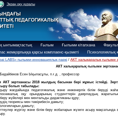
Экран оқу құралы
қ ынтымақтастық
Ғылым
Ғылыми кітапхана
Факуль
ас жемқорлыққа қарсы комплаенс-қызметі
Психологиялық қ
bai LABS» ғылыми-инновациялық паркі
АКТ халықаралық ғылыми 
/
АКТ халықаралық ғылыми зертхан
 Бидайбеков Есен Ықыласұлы, п.ғ.д. , профессор
АКТ зертханасы 2018 жылдың басынан бері жұмыс істейді. Зертхан
сыру болып табылады:
ндыру жағдайында педагогикалық және инженерлік білім беруді жа
техникалық оқу орындарының студенттерін даярлаудың жаратылыс
 беру жүйелері мен ментальды дидактиканы құру;
рудің теориясы мен тәжірибесін дамыту;
хнологияларын дамыту;
рттеулер жүргізу және білім беру жобаларын жүзеге асыру мақсатында
ыру.