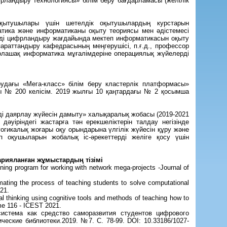
фрландыру технологиясы» білім беру бағдарламасы (желілік
 оқытушылары үшін шетелдік оқытушылардың курстарын
матика және информатиканы оқыту теориясы мен әдістемесі
руді цифрландыру жағдайында мектеп информатикасын оқыту
қпараттандыру кафедрасының меңгерушісі, п.ғ.д., профессор
болашақ информатика мұғалімдеріне операциялық жүйелерді
ырудағы «Мега-класс» білім беру кластерлік платформасы»
ағы № 200 келісім. 2019 жылғы 10 қаңтардағы № 2 қосымша
і даярлау жүйесін дамыту» халықаралық жобасы (2019-2021
уіріндегі жастарға тән ерекшеліктерін талдау негізінде
огикалық жоғары оқу орындарына үлгілік жүйесін құру және
п оқушыларын жобалық іс-әрекеттерді желіге қосу үшін
рияланған жұмыстардың тізімі
ning program for working with network mega-projects -Journal of
ting the process of teaching students to solve computational
21.
l thinking using cognitive tools and methods of teaching how to
me 116 - ICEST 2021.
система как средство саморазвития студентов цифрового
ческие библиотеки.2019. №7. С. 78-99. DOI: 10.33186/1027-