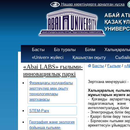
Нашар көретіндерге арналған нұсқа
Басты
Біз туралы
Білім
Халықаралы
«Univer» жүйесі
Қашықтан оқыту
Сыбайл
«Abai LABS» ғылыми-
Басты
Ғылым
«A
/
/
инновациялық паркі
Зертхана меңгерушісі -
Физикадағы қолданбалы
зерттеулер мен оқыту
Халықаралық ғылыми 
технологиялары
жұмыстарын жүзеге а
- Қоғамды ақпаратта
зертханасы
педагогикалық және 
интеллектуалдық білім
SТЕМ-Рагк
- Электрондық білім бе
- Қазіргі білім беру те
- Бірлескен ғылыми зе
География және экология
әрекеттесуін ұйымдаст
бойынша ғылыми-