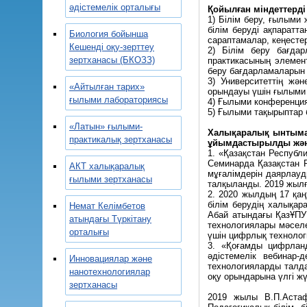
әдістемелік орталығы
Қойылған міндеттерді
1) Білім беру, ғылыми
білім беруді ақпаратт
Биология бойынша
сараптамалар, кеңестер
Кешенді оқу-зерттеу
2) Білім беру бағда
зертханасы (БКОЗЗ)
практикасының элемент
беру бағдарламаларын 
3) Университеттің жә
«Айтылған тарих»
орындауы үшін ғылыми 
ғылыми лабораториясы
4) Ғылыми конференци
5) Ғылыми тақырыптар 
«Латын» ғылыми-
Халықаралық ынтымақ
практикалық зертханасы
ұйымдастырылды және
1. «Қазақстан Республ
Семинарда Қазақстан Р
АКТ халықаралық
мұғалімдерін даярлауд
ғылыми зертханасы
талқыланды. 2019 жылғы
2. 2020 жылдың 17 қаң
білім берудің халықа
Немат Келімбетов
Абай атындағы ҚазҰПУ 
атындағы Түркітану
технологиялары мәселе
орталығы
үшін цифрлық технолог
3. «Қоғамды цифрлан
әдістемелік вебинар
Инновациялар және
технологияларды талда
нанотехнологиялар
оқу орындарына үлгі ж
зертханасы
2019 жылы В.П.Астаф