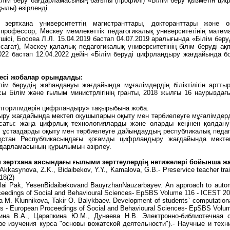
білім беру бағдарламасының бағыты (профилі) «Білім беру қызметін ци
ылы) әзірленді.
зертхана университеттің магистранттары, докторанттары және
 профессор, Мәскеу мемлекеттік педагогикалық университетінің мате
ісі, Босова Л.Л. 15.04.2019 бастап 04.07.2019 аралығында «Білім бе
 сағат), Мәскеу қалалық педагогикалық университетінің білім беруді а
2022 бастап 12.04.2022 дейін «Білім беруді цифрландыру жағдайында 
лесі жобалар орындалды:
ім берудің жаһандануы жағдайында мұғалімдердің біліктілігін артт
сы Білім және ғылым министрлігінің гранты, 2018 жылғы 16 наурызд
алгоритмдерін цифрландыру» тақырыбына жоба.
ру жағдайында мектеп оқушыларын оқыту мен тәрбиелеуге мұғалімдерд
саты: жаңа цифрлық технологияларды және оларды кеңінен қолдану дә
қ ұстаздарды оқыту мен тәрбиелеуге дайындаудың республикалық педаг
зақстан Республикасындағы қоғамды цифрландыру жағдайында мекте
ғдарламасының құрылымын әзірлеу.
зертхана аясындағы ғылыми зерттеулердің нәтижелері бойынша жа
 Akkasynova, Z.K., Bidaibekov, Y.Y., Kamalova, G.B.- Preservice teacher trai
18(2)
lai Pak, YesenBidaibekovand BauyrzhanNauzarbayev. An approach to automa
eedings of Social and Behavioural Sciences- EpSBS Volume 116 - ICEST 20
ta M. Klunnikova, Takir O. Balykbaev. Development of students` computationa
ks - European Proceedings of Social and Behavioural Sciences- EpSBS Volu
нина В.А., Царапкина Ю.М., Дунаева Н.В. Электронно-библиотечная 
ре изучения курса "основы вожатской деятельности").- Научные и техни