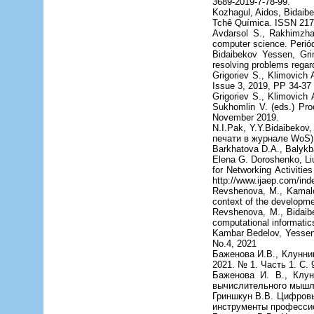
3689-2019-7-78-99.
Kozhagul, Aidos, Bidaibe
Tchê Química. ISSN 2179-
Avdarsol S., Rakhimzha
computer science. Periód
Bidaibekov Yessen, Gri
resolving problems regar
Grigoriev S., Klimovich 
Issue 3, 2019, PP 34-3
Grigoriev S., Klimovich
Sukhomlin V. (eds.) Proc
November 2019.
N.I.Pak, Y.Y.Bidaibekov
печати в журнале WoS)
Barkhatova D.A., Balykba
Elena G. Doroshenko, Liu
for Networking Activitie
http://www.ijaep.com/ind
Revshenova, M., Kamalov
context of the developme
Revshenova, M., Bidaib
computational informatic
Kambar Bedelov, Yessen 
No.4, 2021
Баженова И.В., Клунни
2021. № 1. Часть 1. С. 
Баженова И. В., Клун
вычислительного мышле
Гриншкун В.В. Цифровы
инструменты профессионал