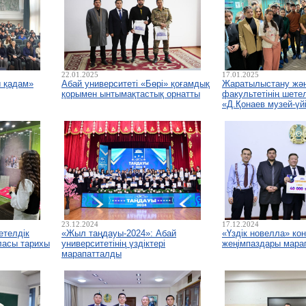
22.01.2025
17.01.2025
ы қадам»
Абай университеті «Бөрі» қоғамдық
Жаратылыстану жән
қорымен ынтымақтастық орнатты
факультетінің шетел
«Д.Қонаев музей-үй
23.12.2024
17.12.2024
етелдік
«Жыл таңдауы-2024»: Абай
«Үздік новелла» ко
ласы тарихы
университетінің үздіктері
жеңімпаздары мара
марапатталды