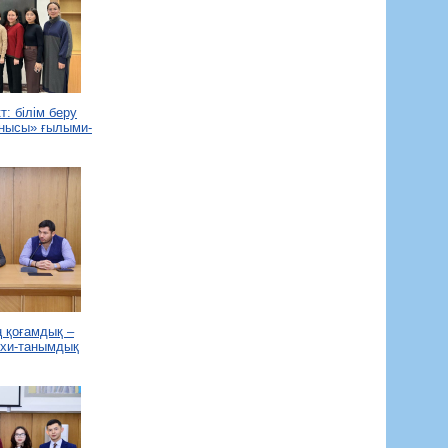
: білім беру
нысы» ғылыми-
 қоғамдық –
ихи-танымдық