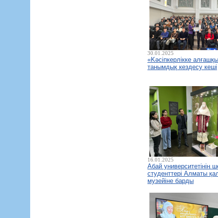
30.01.2025
«Kәсіпкерлікке алғашқ
танымдық кездесу кеші
16.01.2025
Абай университетінің ш
студенттері Алматы қа
музейіне барды