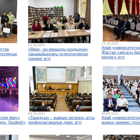
15.10.2025
21.10.2025
Абай университеті
еттер
«Өмір - ең маңызды құндылық»
Жастар саясаты ба
логиялық
тақырыбындағы психологиялық
кездесу өтті
тренинг өтті
03.10.2025
30.09.2025
ілім беру»
«Таңдауың – жарқын ертеңің» атты
Абай университетінд
ің, Student!»
профилактикалық дәріс өтті
жұмыс ережесі түсін