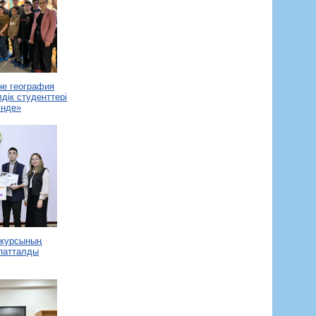
е география
дік студенттері
інде»
нкурсының
патталды