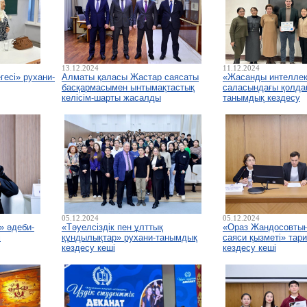
13.12.2024
11.12.2024
гесі» рухани-
Алматы қаласы Жастар саясаты
«Жасанды интеллект
басқармасымен ынтымақтастық
саласындағы қолда
келісім-шарты жасалды
танымдық кездесу
05.12.2024
05.12.2024
» әдеби-
«Тәуелсіздік пен ұлттық
«Ораз Жандосовтың
і
құндылықтар» рухани-танымдық
саяси қызметі» тар
кездесу кеші
кездесу кеші