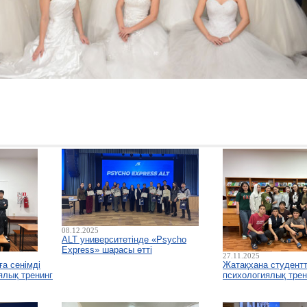
08.12.2025
ALT университетінде «Psycho
Express» шарасы өтті
27.11.2025
а сенімді
Жатақхана студентт
ялық тренинг
психологиялық трени