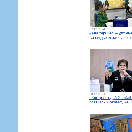
17.12.2024
«Ана тәрбиесі – ұлт өне
танымдық кездесу кеші
10.12.2024
«Хан қызындай Ханбибі
поэзиялық кездесу кеш