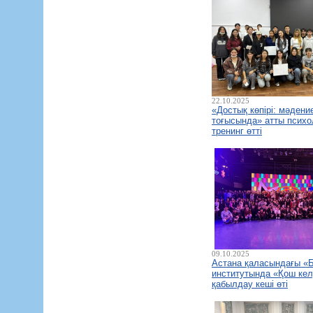
22.10.2025
«Достық көпірі: мәдени
тоғысында» атты психо
тренинг өтті
09.10.2025
Астана қаласындағы «Б
институтында «Қош келд
қабылдау кеші өті