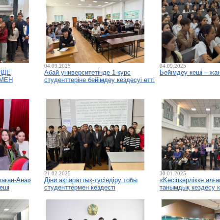
04.09.2025
04.09.2025
НДЕ
Абай университетінде 1-курс
Бейімдеу кеші – жаң
МЕН
студенттеріне бейімдеу кездесуі өтті
21.02.2025
30.01.2025
лаған-Ана»
Діни ақпараттық-түсіндіру тобы
«Kәсіпкерлікке алғ
еші
студенттермен кездесті
танымдық кездесу к