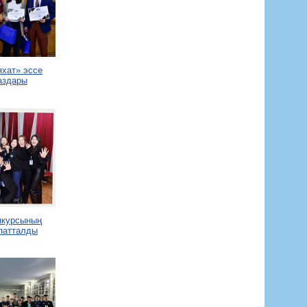
яхат» эссе
аздары
нкурсының
патталды