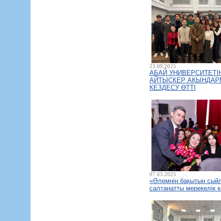
23.09.2025
АБАЙ УНИВЕРСИТЕТІ
АЙТЫСКЕР АҚЫНДАР
КЕЗДЕСУ ӨТТІ
07.03.2025
«Әлемнің бақытын сый
салтанатты мерекелік к