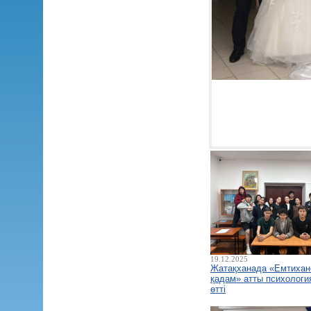
19.12.2025
Жатақханада «Емтиханғ
қадам» атты психологи
өтті