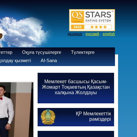
·
·
қазақша
русский
english
теттер
Оқуға түсушілерге
Түлектерге
олдау қызметі
AI-Sana
Мемлекет басшысы Қасым-
Жомарт Тоқаевтың Қазақстан
халқына Жолдауы
ҚР Мемлекеттік
рәміздері