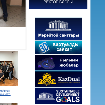
РЕКТОР БЛОГЫ
ерімен
нг өтті