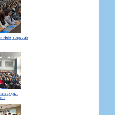
а білім, жаңа үміт
ашқы қадам»
еші