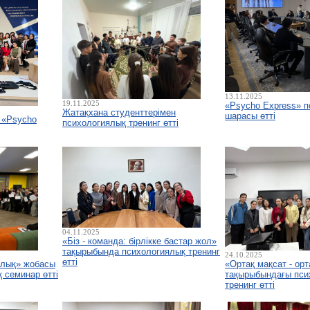
13.11.2025
19.11.2025
«Psycho Express» п
Жатақхана студенттерімен
шарасы өтті
 «Psycho
психологиялық тренинг өтті
04.11.2025
«Біз - команда: бірлікке бастар жол»
тақырыбында психологиялық тренинг
24.10.2025
өтті
ылық» жобасы
«Ортақ мақсат - орт
 семинар өтті
тақырыбындағы пси
тренинг өтті