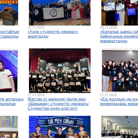
29.11.2024
28.11.2024
ихаттайтын
«Үздік студенттік деканат»
«Балалық шаққа са
стырылды
анықталды
байқауының жеңімп
марапатталды
27.11.2024
27.11.2024
тік апталығы
Жастар ісі жөніндегі бөлім мен
«Екі жұлдыз» ән ко
 қалалық
«Шаңырақ» студенттік деканаты
жеңімпаздары мара
Студенттер күнін атап өтті