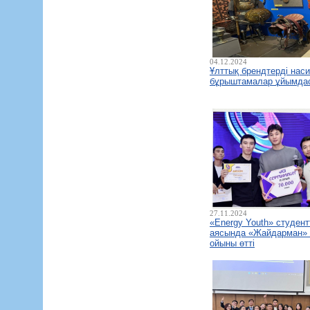
04.12.2024
Ұлттық брендтерді нас
бұрыштамалар ұйымда
27.11.2024
«Energy Youth» студент
аясында «Жайдарман»
ойыны өтті