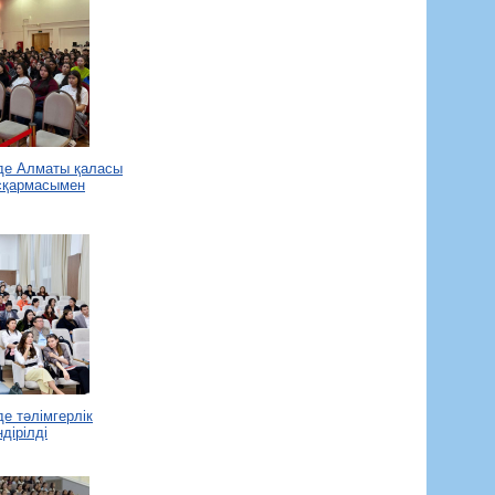
нде Алматы қаласы
сқармасымен
е тәлімгерлік
дірілді