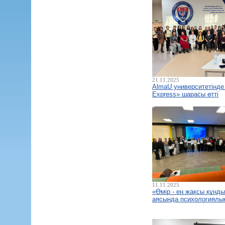
21.11.2025
AlmaU университетінде
Express» шарасы өтті
11.11.2025
«Өмір - ең жақсы құнд
аясында психологиялық