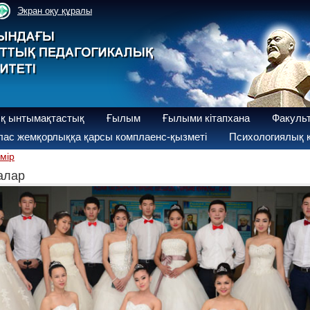
Экран оқу құралы
қ ынтымақтастық
Ғылым
Ғылыми кітапхана
Факуль
ас жемқорлыққа қарсы комплаенс-қызметі
Психологиялық қ
өмір
ралар