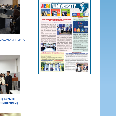
сихологиялық іс-
ақ табыс»
хологиялық