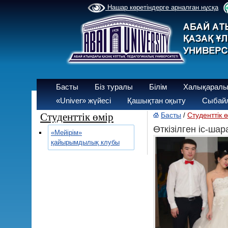
Нашар көретіндерге арналған нұсқа
Басты
Біз туралы
Білім
Халықаралы
«Univer» жүйесі
Қашықтан оқыту
Сыбайл
Студенттік өмір
Басты
Студенттік 
/
Өткізілген іс-ша
«Мейірім»
қайырымдылық клубы