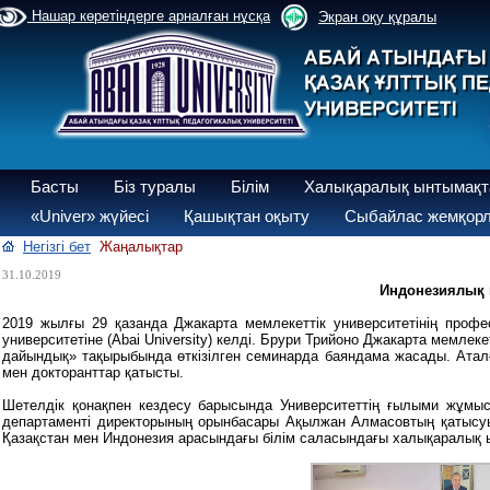
Нашар көретіндерге арналған нұсқа
Экран оқу құралы
Басты
Біз туралы
Білім
Халықаралық ынтымақт
«Univer» жүйесі
Қашықтан оқыту
Сыбайлас жемқорл
Негізгі бет
Жаңалықтар
31.10.2019
Индонезиялық 
2019 жылғы 29 қазанда Джакарта мемлекеттік университетінің профес
университетіне (Abai University) келді. Брури Трийоно Джакарта мемлеке
дайындық» тақырыбында өткізілген семинарда баяндама жасады. Аталғ
мен докторанттар қатысты.
Шетелдік қонақпен кездесу барысында Университеттің ғылыми жұмы
департаменті директорының орынбасары Ақылжан Алмасовтың қатысуы
Қазақстан мен Индонезия арасындағы білім саласындағы халықаралық ы