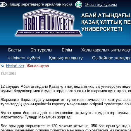
Нашар көретіндерге арналған нұсқа
Экран оқу құралы
Басты
Біз туралы
Білім
Халықаралық ынтымақт
«Univer» жүйесі
Қашықтан оқыту
Сыбайлас жемқорл
Негізгі бет
Жаңалықтар
15.04.2019
12 сәуірде Абай атындағы Қазақ ұлттық педагогикалық университетінд
жұмыс берушілер мен студенттерді салтанатты іс-шарамен құттықтап, сө
Жәрмеңке барысында университет түлектерін жұмыспен қамтуға арн
түлектердің қарым-қабілетін көрсету мақсатында бітіруші түлектерге арн
Бұған қоса бос орындар жәрмеңкесіне қатысушы студенттер жұмыс
маркетологы Гүлнұр Махамбек жүргізді.
Бос орындар жәрмеңкесіне 120 мекеме қатысып, 350 бос орын ұсынды. 
барлық мекемелер бітіруші түлектер мен ашық сұхбаттасып, өз кезегі