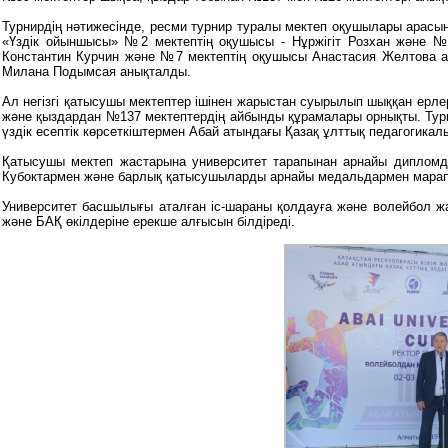
Турнирдің нәтижесінде, ресми турнир туралы мектеп оқушылары арасы
«Үздік ойыншысы» №2 мектептің оқушысы - Нұржігіт Розхан және №
Константин Курчин және №7 мектептің оқушысы Анастасия Желтова а
Милана Подымсая анықталды.
Ал негізгі қатысушы мектептер ішінен жарыстан суырылып шыққан ерл
және қыздардан №137 мектептердің айбынды құрамалары орнықты. Ту
үздік есептік көрсеткіштермен Абай атындағы Қазақ ұлттық педагогикал
Қатысушы мектеп жастарына университет тарапынан арнайы дипломд
Кубоктармен және барлық қатысушыларды арнайы медальдармен марап
Университет басшылығы аталған іс-шараны қолдауға және волейбол ж
және БАҚ өкілдеріне ерекше алғысын білдіреді.