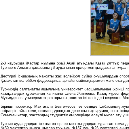
2-3 наурызда Жастар жылына орай Абай атындағы Қазақ ұлттық педа
Турнирге Алматы қаласының 8 ауданынан ерлер мен қыздарынан құралға
Дәстүрлі іс-шараның мақсаты жас волейбол сүйер оқушылардың спорт
Қазақстан волейбол федерациясы арнайы сыйлықтарымен және отандық 
Турнирдің салтанатты ашылуына университет басшылығынан бірінші п
қазақстандық құраманың капитаны Елена Житкеева, Қазақ күресі фед
Мухиддинов, университет ректорының жастар ісі жөніндегі кеңесшісі Ма
Бірінші проректор Мақтағали Бектемесов, өз сөзінде Елбасының жу
пікірлерін айта келе, өскелең ұрпақтың дене шынықтырумен, оның ішін
Сонымен қатар, жастардың студенттік өмірлерінде елеулі ықпал ету ү
Турнир аудандардан іріктелген ерлер мен қыздардан құралған коман
№59 мектептер шықса, қыздар тобынан №137 мен №26 мектептері анық