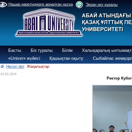
Нашар көретіндерге арналған нұсқа
Экран оқу құралы
Басты
Біз туралы
Білім
Халықаралық ынтымақт
«Univer» жүйесі
Қашықтан оқыту
Сыбайлас жемқорл
Негізгі бет
Жаңалықтар
05.03.2019
Ректор Кубо