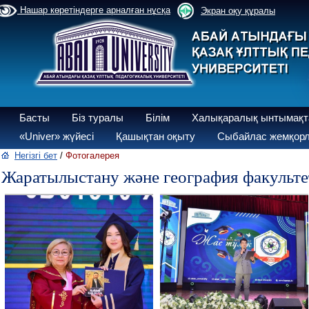
Нашар көретіндерге арналған нұсқа
Экран оқу құралы
Басты
Біз туралы
Білім
Халықаралық ынтымақт
«Univer» жүйесі
Қашықтан оқыту
Сыбайлас жемқорл
Негізгі бет
/
Фотогалерея
Жаратылыстану және география факультет