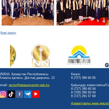
Кері оралу
050010, Қазақстан Республикасы
Кеңсе:
Алматы қаласы, Достық даңғылы, 13
8 (727) 390 60 05
email:
rector@abaiuniversity.edu.kz
Қабылдау комиссиясы/Cal
8 (727) 390 60 04
8 (700) 390 60 04
8 (727) 291 57 68
Азаматтарды жеке мәсел