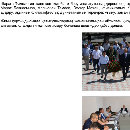
Шараға Филология және көптілді білім беру институтының директоры, 
Марат Бекбосынов, Алпысбай Тамаев, Гаухар Махаш, физик-ғалым 
аудару, ақынның философиялық дүниетанымын тереңірек ұғыну, заман т
Жиын қортындысында қатысушылардың жанашырлықпен айтылған қызу т
айтылып, оларды тиімді іске асыру бойынша шешімдер қабылданды.