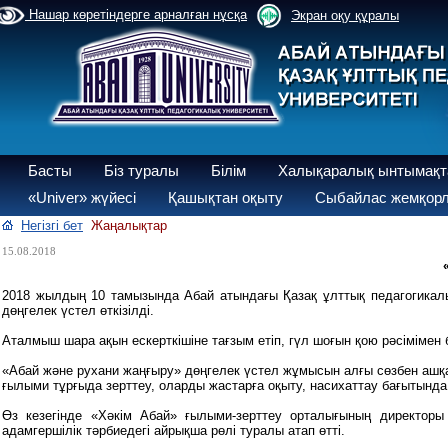
Нашар көретіндерге арналған нұсқа
Экран оқу құралы
Басты
Біз туралы
Білім
Халықаралық ынтымақт
«Univer» жүйесі
Қашықтан оқыту
Сыбайлас жемқорл
Негізгі бет
Жаңалықтар
15.08.2018
2018 жылдың 10 тамызында Абай атындағы Қазақ ұлттық педагогикал
дөңгелек үстел өткізілді.
Аталмыш шара ақын ескерткішіне тағзым етіп, гүл шоғын қою рәсімімен
«Абай және рухани жаңғыру» дөңгелек үстел жұмысын алғы сөзбен ашқа
ғылыми тұрғыда зерттеу, оларды жастарға оқыту, насихаттау бағытынд
Өз кезегінде «Хәкім Абай» ғылыми-зерттеу орталығының директо
адамгершілік тәрбиедегі айрықша рөлі туралы атап өтті.