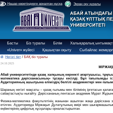
Нашар көретіндерге арналған нұсқа
Экран оқу құралы
Басты
Біз туралы
Білім
Халықаралық ынтымақт
«Univer» жүйесі
Қашықтан оқыту
Сыбайлас жемқорл
Негізгі бет
/
БАҚ біз туралы
24.10.2025
МІРЖАҚ
Абай университетінде қазақ халқының көрнекті ағартушысы, тұң
математика дәрісханасының» тұсауы кесілді. Бұл тағылымды іс
Аудиторияның ашылуына еліміздің белгілі академиктері мен ғалы
Шараның негізгі мақсаты – қазақ ғылымы мен білімінің іргетасын қала
сабақтастықты нығайту. Дәрісхананың лентасын академик Мұрат Жұрын
Физика-математика факультетінің жанынан ашылған жаңа дәрісхана 
етілген. Аудиторияда Міржақып Дулатұлының өмірі мен шығармашылығ
еңбектерінің цифрлық нұсқалары орналастырылған.