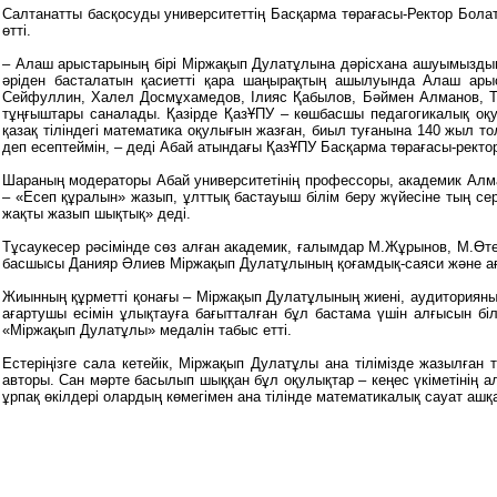
Салтанатты басқосуды университеттің Басқарма төрағасы-Ректор Бола
өтті.
– Алаш арыстарының бірі Міржақып Дулатұлына дәрісхана ашуымыздың 
әріден басталатын қасиетті қара шаңырақтың ашылуында Алаш ары
Сейфуллин, Халел Досмұхамедов, Ілияс Қабылов, Бәймен Алманов, Тем
тұңғыштары саналады. Қазірде ҚазҰПУ – көшбасшы педагогикалық оқу
қазақ тіліндегі математика оқулығын жазған, биыл туғанына 140 жыл т
деп есептеймін, – деді Абай атындағы ҚазҰПУ Басқарма төрағасы-ректо
Шараның модераторы Абай университетінің профессоры, академик Алм
– «Есеп құралын» жазып, ұлттық бастауыш білім беру жүйесіне тың се
жақты жазып шықтық» деді.
Тұсаукесер рәсімінде сөз алған академик, ғалымдар М.Жұрынов, М.Өт
басшысы Данияр Әлиев Міржақып Дулатұлының қоғамдық-саяси және а
Жиынның құрметті қонағы – Міржақып Дулатұлының жиені, аудиториян
ағартушы есімін ұлықтауға бағытталған бұл бастама үшін алғысын бі
«Міржақып Дулатұлы» медалін табыс етті.
Естеріңізге сала кетейік, Міржақып Дулатұлы ана тілімізде жазылғ
авторы. Сан мәрте басылып шыққан бұл оқулықтар – кеңес үкіметінің а
ұрпақ өкілдері олардың көмегімен ана тілінде математикалық сауат ашқ