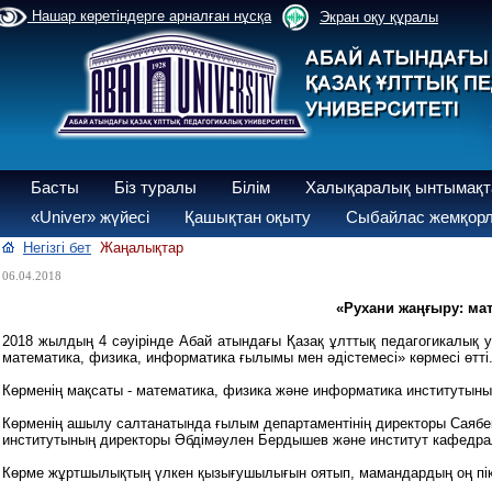
Нашар көретіндерге арналған нұсқа
Экран оқу құралы
Басты
Біз туралы
Білім
Халықаралық ынтымақт
«Univer» жүйесі
Қашықтан оқыту
Сыбайлас жемқорл
Негізгі бет
Жаңалықтар
06.04.2018
«Рухани жаңғыру: ма
2018 жылдың 4 сәуірінде Абай атындағы Қазақ ұлттық педагогикалық 
математика, физика, информатика ғылымы мен әдістемесі» көрмесі өтті
Көрменің мақсаты - математика, физика және информатика институтын
Көрменің ашылу салтанатында ғылым департаментінің директоры Саябе
институтының директоры Әбдімәулен Бердышев және институт кафедра
Көрме жұртшылықтың үлкен қызығушылығын оятып, мамандардың оң пік