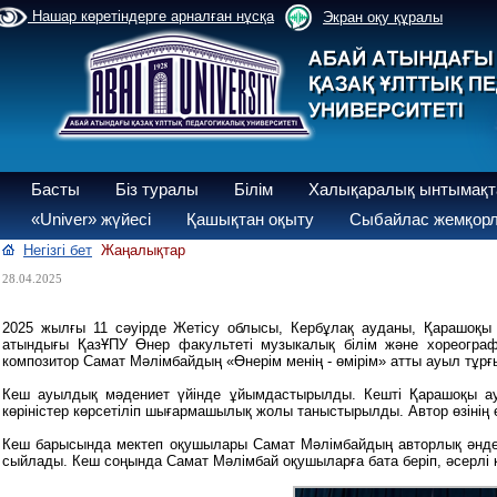
Нашар көретіндерге арналған нұсқа
Экран оқу құралы
Басты
Біз туралы
Білім
Халықаралық ынтымақт
«Univer» жүйесі
Қашықтан оқыту
Сыбайлас жемқорл
Негізгі бет
Жаңалықтар
28.04.2025
2025 жылғы 11 сәуірде Жетісу облысы, Кербұлақ ауданы, Қарашоқ
атындығы ҚазҰПУ Өнер факультеті музыкалық білім және хореограф
композитор Самат Мәлімбайдың «Өнерім менің - өмірім» атты ауыл тұрғ
Кеш ауылдық мәдениет үйінде ұйымдастырылды. Кешті Қарашоқы ау
көріністер көрсетіліп шығармашылық жолы таныстырылды. Автор өзіні
Кеш барысында мектеп оқушылары Самат Мәлімбайдың авторлық әндер
сыйлады. Кеш соңында Самат Мәлімбай оқушыларға бата беріп, әсерлі 