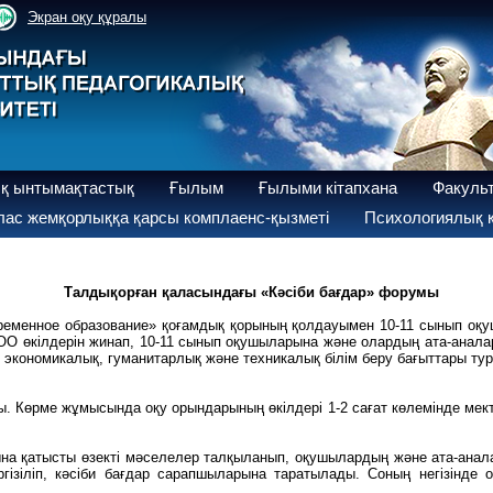
Экран оқу құралы
қ ынтымақтастық
Ғылым
Ғылыми кітапхана
Факуль
ас жемқорлыққа қарсы комплаенс-қызметі
Психологиялық қ
Талдықорған қаласындағы «Кәсіби бағдар» форумы
еменное образование» қоғамдық қорының қолдауымен 10-11 сынып оқуш
ОО өкілдерін жинап, 10-11 сынып оқушыларына және олардың ата-анала
экономикалық, гуманитарлық және техникалық білім беру бағыттары тур
. Көрме жұмысында оқу орындарының өкілдері 1-2 сағат көлемінде мек
на қатысты өзекті мәселелер талқыланып, оқушылардың және ата-анала
зіліп, кәсіби бағдар сарапшыларына таратылады. Соның негізінде 