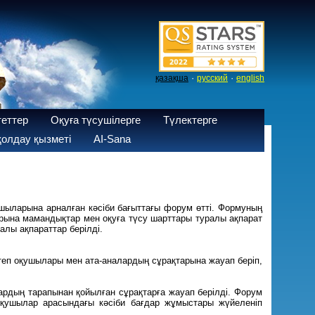
·
·
қазақша
русский
english
теттер
Оқуға түсушілерге
Түлектерге
олдау қызметі
AI-Sana
ыларына арналған кәсіби бағыттағы форум өтті. Формуның
рына мамандықтар мен оқуға түсу шарттары туралы ақпарат
алы ақпараттар берілді.
теп оқушылары мен ата-аналардың сұрақтарына жауап беріп,
рдың тарапынан қойылған сұрақтарға жауап берілді. Форум
оқушылар арасындағы кәсіби бағдар жұмыстары жүйеленіп