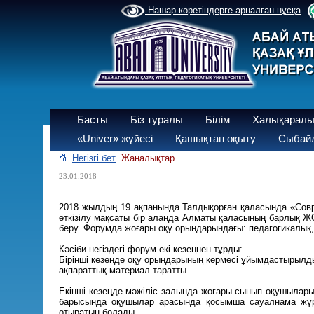
Нашар көретіндерге арналған нұсқа
Басты
Біз туралы
Білім
Халықаралы
«Univer» жүйесі
Қашықтан оқыту
Сыбайл
Негізгі бет
Жаңалықтар
23.01.2018
2018 жылдың 19 ақпанында Талдықорған қаласында «Совр
өткізілу мақсаты бір алаңда Алматы қаласының барлық Ж
беру. Форумда жоғары оқу орындарындағы: педагогикалық, 
Кәсіби негіздегі форум екі кезеңнен тұрды:
Бірінші кезеңде оқу орындарының көрмесі ұйымдастырылды
ақпараттық материал таратты.
Екінші кезеңде мәжіліс залында жоғары сынып оқушылары
барысында оқушылар арасында қосымша сауалнама жүргі
отыратын болады.