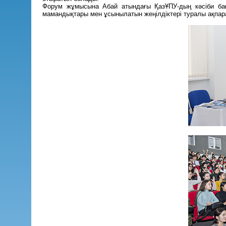
Форум жұмысына Абай атындағы ҚазҰПУ-дың кәсіби бағд
мамандықтары мен ұсынылатын жеңілдіктері туралы ақпара