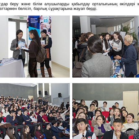
ар беру және білім алушыларды қабылдау орталығының өкілдері қат
ттармен бөлісіп, барлық сұрақтарына жауап берді.