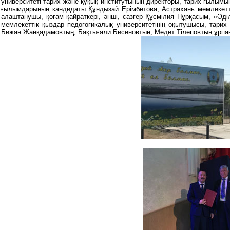
университеті тарих және құқық институтының директоры, тарих ғылымы
ғылымдарының кандидаты Құндызай Ерімбетова, Астрахань мемлекетті
алаштанушы, қоғам қайраткері, әнші, сазгер Құсмілия Нұрқасым, «Ә
мемлекеттік қыздар педогогикалық университетінің оқытушысы, тари
Бижан Жанқадамовтың, Бақтығали Бисеновтың, Медет Тілеповтың ұрпа