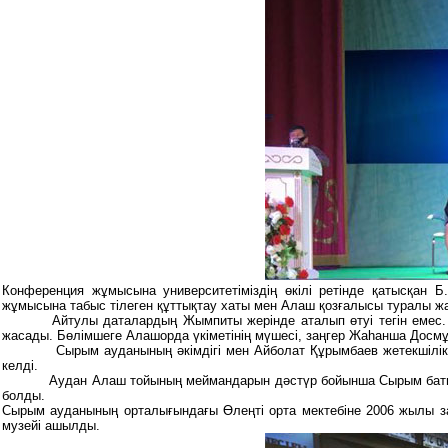
Конференция жұмысына университетіміздің өкілі ретінде қатысқан 
жұмысына табыс тілеген құттықтау хаты мен Алаш қозғалысы туралы жа
Айтулы даталардың Жымпиты жерінде аталып өтуі тегін емес. 191
жасады. Бөлімшеге Алашорда үкіметінің мүшесі, заңгер Жаһанша Досмұх
Сырым ауданының әкімдігі мен Айболат Құрымбаев жетекшілік ететі
келді.
Аудан Алаш тойының меймандарын дәстүр бойынша Сырым батырдың к
болды.
Сырым ауданының орталығындағы Өлеңті орта мектебіне 2006 жылы заң
музейі ашылды.