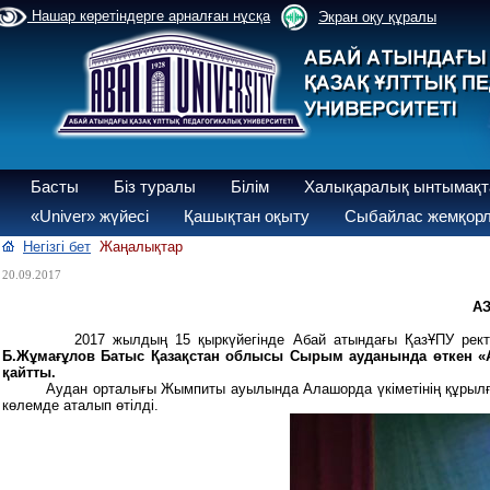
Нашар көретіндерге арналған нұсқа
Экран оқу құралы
Басты
Біз туралы
Білім
Халықаралық ынтымақт
«Univer» жүйесі
Қашықтан оқыту
Сыбайлас жемқорл
Негізгі бет
Жаңалықтар
20.09.2017
А
2017 жылдың 15 қыркүйегінде Абай атындағы ҚазҰПУ рек
Б.Жұмағұлов Батыс Қазақстан облысы Сырым ауданында өткен «А
қайтты.
Аудан орталығы Жымпиты ауылында Алашорда үкіметінің құрылғанын
көлемде аталып өтілді.