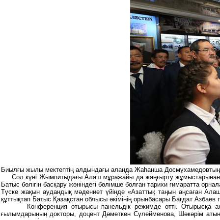
Биылғы жылы мектептің алдындағы алаңда Жаһанша Досмұхамедовтың 
Сол күні Жымпитыдағы Алаш мұражайы да жаңғырту жұмыстарынан к
Батыс бөлігін басқару жөніндегі бөлімше болған тарихи ғимаратта орнал
Түске жақын аудандық мәдениет үйінде «Азаттық таңын аңсаған Ала
құттықтап Батыс Қазақстан облысы әкімінің орынбасары Бағдат Азбаев 
Конференция отырысы панельдік режимде өтті. Отырысқа алашта
ғылымдарының докторы, доцент Дәметкен Сүлейменова, Шәкәрім атынд