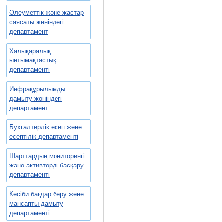
Әлеуметтік және жастар
саясаты жөніндегі
департамент
Халықаралық
ынтымақтастық
департаменті
Инфрақұрылымды
дамыту жөніндегі
департамент
Бухгалтерлік есеп және
есептілік департаменті
Шарттардың мониторингі
және активтерді басқару
департаменті
Кәсіби бағдар беру және
мансапты дамыту
департаменті