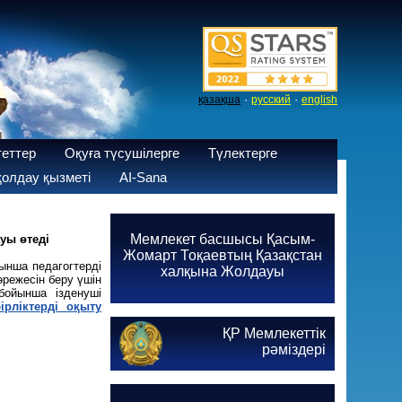
·
·
қазақша
русский
english
теттер
Оқуға түсушілерге
Түлектерге
олдау қызметі
AI-Sana
Мемлекет басшысы Қасым-
уы өтеді
Жомарт Тоқаевтың Қазақстан
ынша педагогтерді
халқына Жолдауы
әрежесін беру үшін
бойынша ізденуші
ірліктерді оқыту
ҚР Мемлекеттік
рәміздері