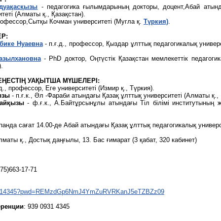
адуақасқызы
- педагогика ғылымдарының докторы, доцент,Абай атынд
теті (Алматы қ., Қазақстан).
рофессор,Сытқы Кочман университеті (Мугла қ.
Түркия)
.
Р:
бике Нуаевна
- п.ғ.д., профессор, Қыздар ұлттық педагогикалық универс
азылхановна
- PhD доктор, Оңтүстік Қазақстан мемлекеттік педагогик
.
ҢЕСТІҢ УАҚЫТША МҮШЕЛЕРІ:
д., профессор, Еге университеті (Измир қ., Түркия).
ызы
- п.ғ.к., Әл -Фараби атындағы Қазақ ұлттық университеті (Алматы қ., 
тайқызы
- ф.ғ.к., А.Байтұрсынұлы атындағы Тіл білімі институтының ж
анда сағат 14.00-де Абай атындағы Қазақ ұлттық педагогикалық универс
маты қ., Достық даңғылы, 13. Бас ғимарат (3 қабат, 320 кабинет)
775)663-17-71
909314345?pwd=REMzdGp6NmJ4YmZuRVRKanJ5eTZBZz09
еренции
: 939 0931 4345