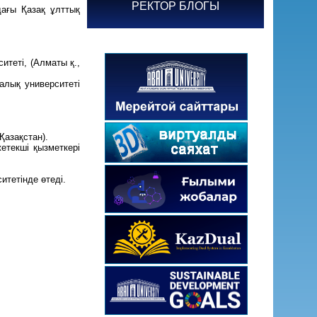
РЕКТОР БЛОГЫ
ағы Қазақ ұлттық
итеті, (Алматы қ.,
алық университеті
Қазақстан).
етекші қызметкері
итетінде өтеді.