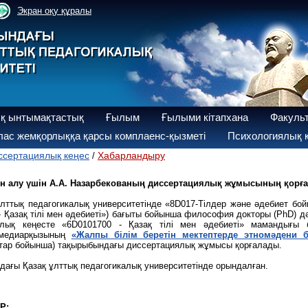
Экран оқу құралы
қ ынтымақтастық
Ғылым
Ғылыми кітапхана
Факуль
ас жемқорлыққа қарсы комплаенс-қызметі
Психологиялық қ
ссертациялық кеңес
Хабарландыру
/
ін алу үшін А.А. Назарбекованың диссертациялық жұмысының қорға
лттық педагогикалық университетінде «8D017-Тілдер және әдебиет бой
- Қазақ тілі мен әдебиеті») бағыты бойынша философия докторы (РhD) д
ялық кеңесте «6D0101700 - Қазақ тілі мен әдебиеті» мамандығы 
хмедиарқызының
«Жалпы білім беретін мектептерде этномәдени б
тар бойынша) тақырыбындағы диссертациялық жұмысы қорғалады.
дағы Қазақ ұлттық педагогикалық университетінде орындалған.
Р: