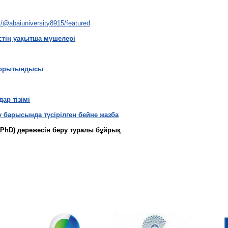
/@abaiuniversity8915/featured
стің уақытша мүшелері
қорытындысы
р тізімі
 барысында түсірілген бейне жазба
PhD) дәрежесін беру туралы бұйрық