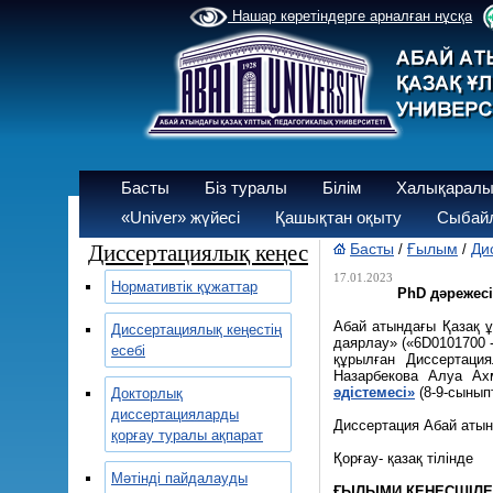
Нашар көретіндерге арналған нұсқа
Басты
Біз туралы
Білім
Халықаралы
«Univer» жүйесі
Қашықтан оқыту
Сыбайл
Диссертациялық кеңес
Басты
Ғылым
Ди
/
/
17.01.2023
Нормативтік құжаттар
РhD дәрежес
Абай атындағы Қазақ ұ
Диссертациялық кеңестің
даярлау» («6D0101700 
есебі
құрылған Диссертаци
Назарбекова Алуа А
әдістемесі»
(8-9-сынып
Докторлық
диссертацияларды
Диссертация Абай атын
қорғау туралы ақпарат
Қорғау- қазақ тілінде
Мәтінді пайдалауды
ҒЫЛЫМИ КЕҢЕСШІЛЕ