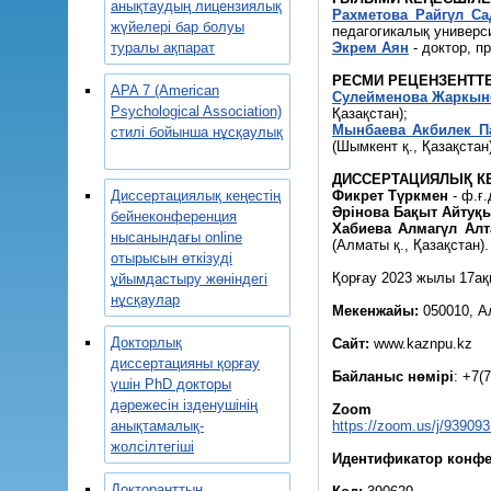
анықтаудың лицензиялық
Рахметова Райгүл С
жүйелері бар болуы
педагогикалық универси
туралы ақпарат
Экрем Аян
- доктор, п
РЕСМИ РЕЦЕНЗЕНТТЕ
APA 7 (American
Сулейменова Жаркын
Psychological Association)
Қазақстан);
Мынбаева Акбилек П
стилі бойынша нұсқаулық
(Шымкент қ., Қазақстан)
ДИССЕРТАЦИЯЛЫҚ КЕ
Диссертациялық кеңестің
Фикрет Түркмен
- ф.ғ.
Әрінова Бақыт Айтуқ
бейнеконференция
Хабиева Алмагүл Ал
нысанындағы online
(Алматы қ., Қазақстан).
отырысын өткізуді
Қорғау 2023 жылы 17ақп
ұйымдастыру жөніндегі
нұсқаулар
Мекенжайы:
050010, Ал
Докторлық
Сайт:
www.kaznpu.kz
диссертацияны қорғау
Байланыс нөмірі
: +7(
үшін PhD докторы
дәрежесін ізденушінің
Zoom
анықтамалық-
https://zoom.us/j/93
жолсілтегіші
Идентификатор конф
Докторанттың