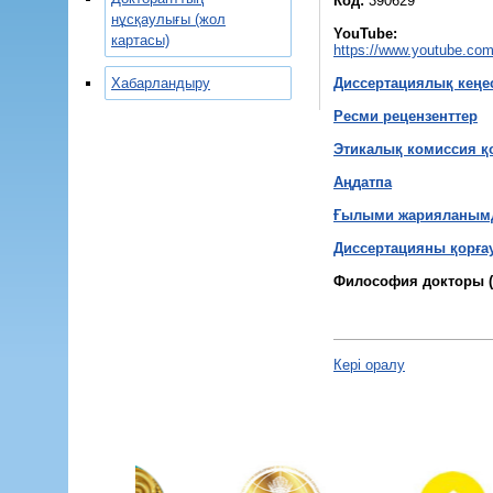
Код:
390629
нұсқаулығы (жол
YouTube:
картасы)
https://www.youtube.com
Хабарландыру
Диссертациялық кеңе
Ресми рецензенттер
Этикалық комиссия 
Аңдатпа
Ғылыми жарияланымда
Диссертацияны қорғау
Философия докторы (
Кері оралу