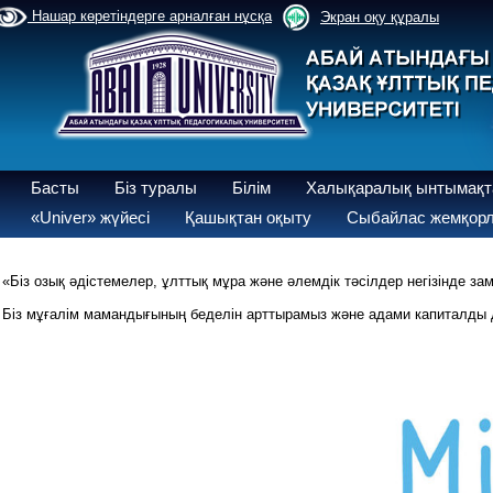
Нашар көретіндерге арналған нұсқа
Экран оқу құралы
Басты
Біз туралы
Білім
Халықаралық ынтымақт
«Univer» жүйесі
Қашықтан оқыту
Сыбайлас жемқорл
«Біз озық әдістемелер, ұлттық мұра және әлемдік тәсілдер негізінде за
Біз мұғалім мамандығының беделін арттырамыз және адами капиталды