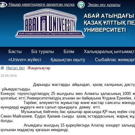
Нашар көретіндерге арналған нұсқа
Экран оқу құралы
Басты
Біз туралы
Білім
Халықаралық ынтымақт
«Univer» жүйесі
Қашықтан оқыту
Сыбайлас жемқорл
Негізгі бет
Жаңалықтар
20.09.2016
Дарынды жастарды айқындап, қазақ халқының дәстүрлі музык
ұйымдастырды.
Конкурс тәуелсіздігіміздің 25 жылдығы мен Алматы қаласының 1000 
қолғабыс етті.Университетіміздің атынан ән байқауына Ұлдана Еркебек
Тәрбие, әлеуметтік жұмыстар және жастар саясаты жөніндегі басқ
әуендерді өңдеуге әнге салып орындауға демеу етті.
Музыкалық бәйгенің бас қазылар арасында ҚР-ның еңбек сіңірген қ
Сәкен Майғазиев, Ердос Қанаев сынды қазақ эстардасының жарық жұл
болды.
Ағымдағы жылдың 15 қыркүйегінде Алатау концерт залында болға
қолынан мадақтау қағазын иемденді.