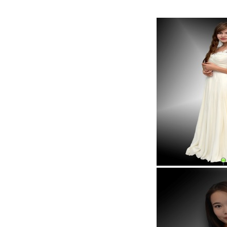
Тәрбие, әлеуметтік 