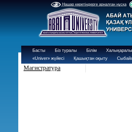
Нашар көретіндерге арналған нұсқа
Басты
Біз туралы
Білім
Халықаралы
«Univer» жүйесі
Қашықтан оқыту
Сыбайл
Магистратура