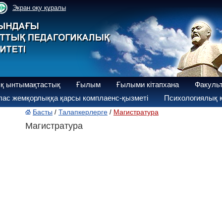
Экран оқу құралы
қ ынтымақтастық
Ғылым
Ғылыми кітапхана
Факуль
ас жемқорлыққа қарсы комплаенс-қызметі
Психологиялық қ
Басты
Талапкерлерге
Магистратура
/
/
Магистратура