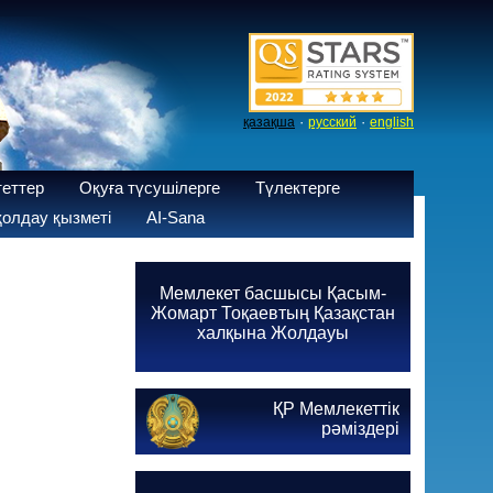
·
·
қазақша
русский
english
теттер
Оқуға түсушілерге
Түлектерге
олдау қызметі
AI-Sana
Мемлекет басшысы Қасым-
Жомарт Тоқаевтың Қазақстан
халқына Жолдауы
ҚР Мемлекеттік
рәміздері