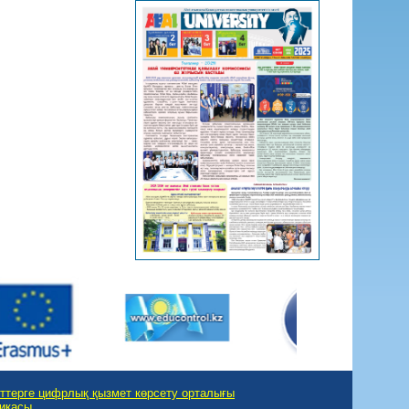
ттерге цифрлық қызмет көрсету орталығы
тикасы