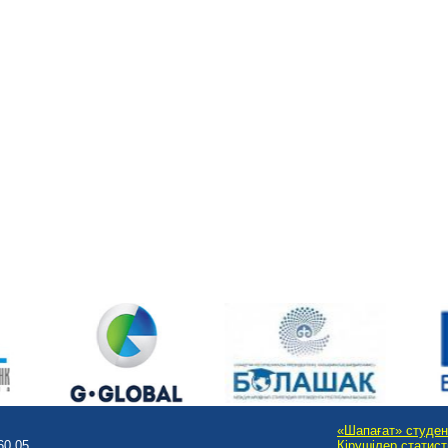
«Шапағат» студен
60 05
Кірушілер статис