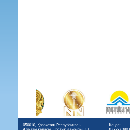
050010, Қазақстан Республикасы
Кеңсе:
Алматы қаласы, Достық даңғылы, 13
8 (727) 390 