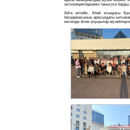
экспозицияларымен танысуға барды.
Айта кетейік, Абай атындағы Қа
басқармасының арасындағы ынтымақ
негізінде білім алушылар музейлерге