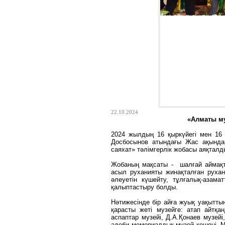
22.10.2024
«Алматы му
2024 жылдың 16 қыркүйегі мен 16
Досбосынов атындағы Жас ақында
саяхат» тәлімгерлік жобасы аяқталд
Жобаның мақсаты - шалғай аймақт
асыл руханияты жинақталған руха
әлеуетін күшейту, тұлғалық-азама
қалыптастыру болды.
Нәтижесінде бір айға жуық уақытты
қарасты жеті музейге: атап айтқ
аспаптар музейі, Д.А.Қонаев музей
әдеби мемориалдық музей кешені, 