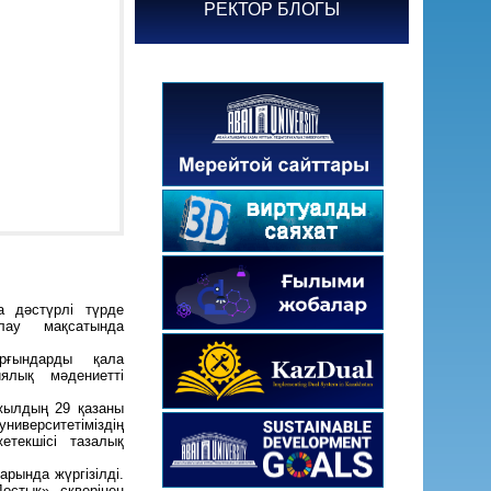
РЕКТОР БЛОГЫ
 дәстүрлі түрде
лау мақсатында
ұрғындарды қала
иялық мәдениетті
жылдың 29 қазаны
иверситетіміздің
етекшісі тазалық
арында жүргізілді.
остық» скверінен