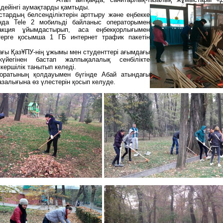
 дейінгі аумақтарды қамтыды.
тардың белсенділіктерін арттыру және еңбекке
нда Tele 2 мобильді байланыс операторымен
акция ұйымдастырып, аса еңбекқорлығымен
терге қосымша 1 ГБ интернет трафик пакетін
ғы ҚазҰПУ-нің ұжымы мен студенттері ағымдағы
йегінен бастап жалпықалалық сенбілікте
ершілік танытып келеді.
торатының қолдауымен бүгінде Абай атындағы
залығына өз үлестерін қосып келуде.