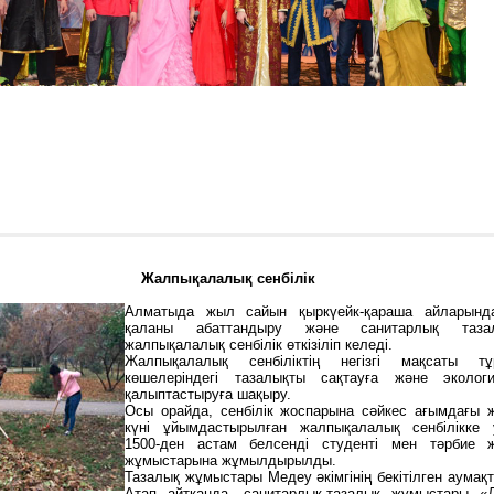
Жалпықалалық сенбілік
Алматыда жыл сайын қыркүейк-қараша айларында
қаланы абаттандыру және санитарлық таза
жалпықалалық сенбілік өткізіліп келеді.
Жалпықалалық сенбіліктің негізгі мақсаты т
көшелеріндегі тазалықты сақтауға және эколог
қалыптастыруға шақыру.
Осы орайда, сенбілік жоспарына сәйкес ағымдағы 
күні ұйымдастырылған жалпықалалық сенбілікке ун
1500-ден астам белсенді студенті мен тәрбие ж
жұмыстарына жұмылдырылды.
Тазалық жұмыстары Медеу әкімгінің бекітілген аумақт
Атап айтқанда, санитарлық-тазалық жұмыстары «Д