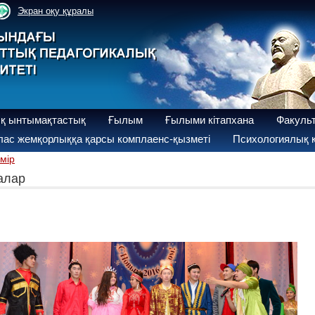
Экран оқу құралы
қ ынтымақтастық
Ғылым
Ғылыми кітапхана
Факуль
ас жемқорлыққа қарсы комплаенс-қызметі
Психологиялық қ
өмір
ралар