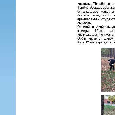
басталып Тіксай
өзеніне
Тәрбие басқармасы жас
ынталандыру мақсаты
бірлесе әлеуметтік 
ерекшеленген студент
сыйлады.
Осылайша, Абай атында
жылдың 10-шы қыркү
ұйымшылдық пен жауапк
Әрбір институт дирек
ҚазҰПУ жастары қала та