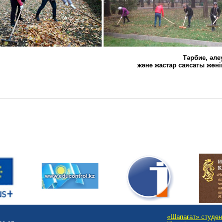
Тәрбие, әле
және жастар саясаты жөні
«Шапағат» студен