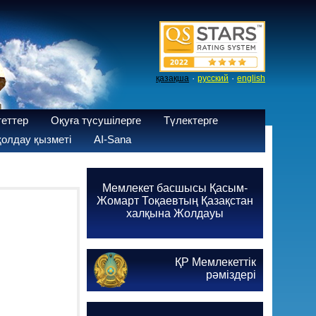
·
·
қазақша
русский
english
теттер
Оқуға түсушілерге
Түлектерге
олдау қызметі
AI-Sana
Мемлекет басшысы Қасым-
Жомарт Тоқаевтың Қазақстан
халқына Жолдауы
ҚР Мемлекеттік
рәміздері