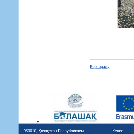
Кері оралу
050010, Қазақстан Республикасы
Кеңсе: