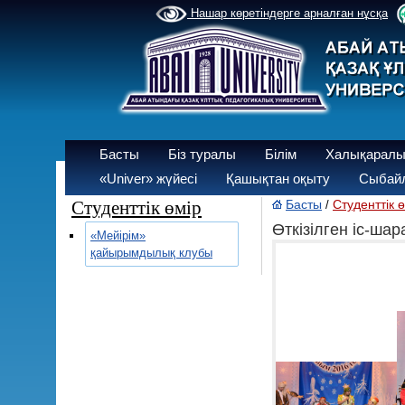
Нашар көретіндерге арналған нұсқа
Басты
Біз туралы
Білім
Халықаралы
«Univer» жүйесі
Қашықтан оқыту
Сыбайл
Студенттік өмір
Басты
Студенттік 
/
Өткізілген іс-ша
«Мейірім»
қайырымдылық клубы