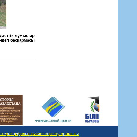
уметтік жұмыстар
ндегі басқармасы
ттерге цифрлық қызмет көрсету орталығы