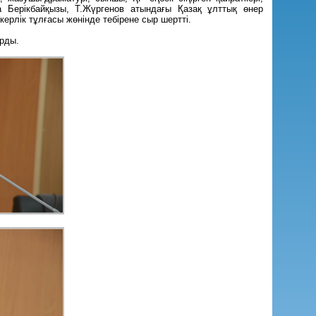
 Берікбайқызы, Т.Жүргенов атындағы Қазақ ұлттық өнер
рлік тұлғасы жөнінде тебірене сыр шертті.
ырды.