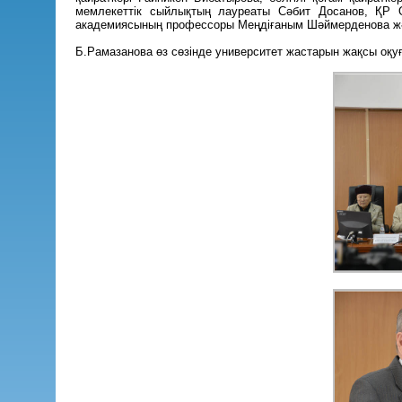
мемлекеттік сыйлықтың лауреаты Сәбит Досанов, ҚР О
академиясының профессоры Меңдіғаным Шәймерденова және 
Б.Рамазанова өз сөзінде университет жастарын жақсы оқу