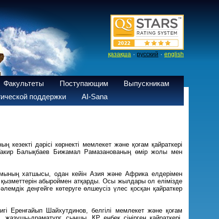
·
·
қазақша
русский
english
Факультеты
Поступающим
Выпускникам
ической поддержки
AI-Sana
ң кезекті дәрісі көрнекті мемлекет және қоғам қайраткері
 Такир Балықбаев Бижамал Рамазанованың өмір жолы мен
мының хатшысы, одан кейін Азия және Африка елдерімен
 қызметтерін абыроймен атқарды. Осы жылдары ол елімізде
лемдік деңгейге көтеруге өлшеусіз үлес қосқан қайраткер
мигі Еренғайып Шайхутдинов, белгілі мемлекет және қоғам
 жазушы-драматург, сыншы, ҚР еңбек сіңірген қайраткері,