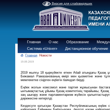
Версия для слабовидящих
Главная
О нас
Образование
Междун
Система «Univer»
Дистанционное обучение
Главная
Новости
19.09.2019
2019 жылғы 18 қыркүйекте өткен Абай атындағы Қазақ ұл
Бижамал Рамазанованың өмірі мен қызметіне және тұл
мемлекетке сіңірген еңбегін баяндап берді.
Еңбек жолын комсомол және партия жұмысынан бастаға
ынтымақтастық ұйымы Қазақ комитетінің төрайымы, Қаза
заң шығару және парламентаризм жүйесін қалыптастыруғ
дәрежесіне көтерілді.
Кездесуге қатысқан Қазақстан Республикасының еңбек с
қайраткері Ғайникен Бибатырова, белгілі қоғам қайратк