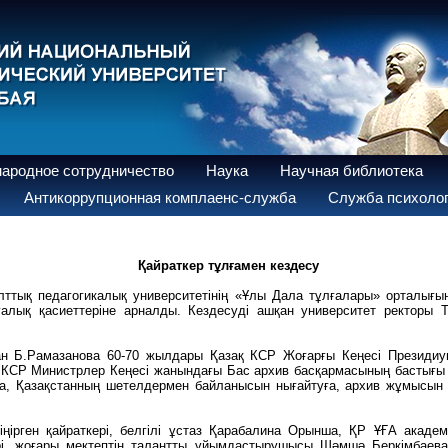
ародное сотрудничество
Наука
Научная библиотека
Антикоррупционная комплаенс-служба
Служба психолог
Қайраткер тұлғамен кездесу
ттық педагогикалық университетінің «Ұлы Дала тұлғалары» орталығыны
ғалық қасиеттеріне арналды. Кездесуді ашқан университет ректоры
н Б.Рамазанова 60-70 жылдары Қазақ КСР Жоғарғы Кеңесі Президиу
қ КСР Министрлер Кеңесі жанындағы Бас архив басқармасының бастығы
а, Қазақстанның шетелдермен байланысын нығайтуға, архив жұмысын ә
іңірген қайраткері, белгілі ұстаз Қарабалина Орынша, ҚР ҰҒА акаде
ері, жоғары мектептің талантты ұйымдастырушысы Шәмшә Беркімбаева,