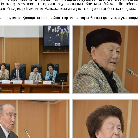
рталық мемлекеттік архиві оқу залының бастығы Айгүл Шалабаева
басқалар Бижамал Рамазанқызының елге сіңірген еңбегі және қайратке
ға, Тәуелсіз Қазақстанның қайраткер тұлғалары болып қалыптасуға шақ