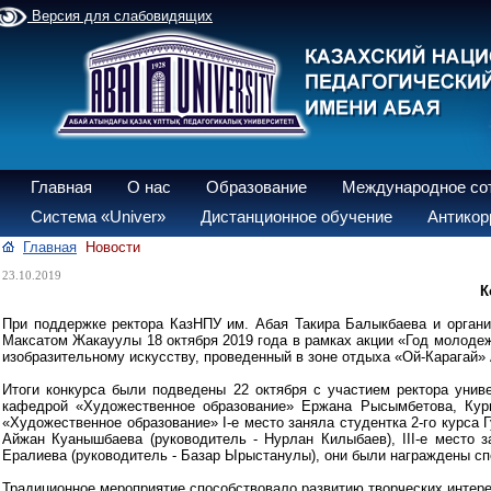
Версия для слабовидящих
Главная
О нас
Образование
Международное со
Система «Univer»
Дистанционное обучение
Антикор
Главная
Новости
23.10.2019
К
При поддержке ректора КазНПУ им. Абая Такира Балыкбаева и органи
Максатом Жакауулы 18 октября 2019 года в рамках акции «Год молодежи
изобразительному искусству, проведенный в зоне отдыха «Ой-Карагай» 
Итоги конкурса были подведены 22 октября с участием ректора унив
кафедрой «Художественное образование» Ержана Рысымбетова, Кур
«Художественное образование» I-е место заняла студентка 2-го курса 
Айжан Куанышбаева (руководитель - Нурлан Килыбаев), III-е место з
Ералиева (руководитель - Базар Ырыстанулы), они были награждены с
Традиционное мероприятие способствовало развитию творческих интере