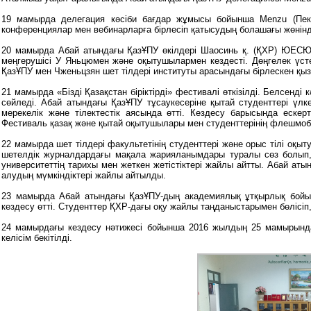
19 мамырда делегация кәсіби бағдар жұмысы бойынша Мenzu (Пеки
конференциялар мен вебинарларға бірлесіп қатысудың болашағы жөнін
20 мамырда Абай атындағы ҚазҰПУ өкілдері Шаосинь қ. (ҚХР) ЮЕСЮ 
меңгерушісі У Яньцюмен және оқытушылармен кездесті. Дөңгелек үс
ҚазҰПУ мен Чженьцзян шет тілдері институты арасындағы бірлескен қыз
21 мамырда «Бізді Қазақстан біріктірді» фестивалі өткізілді. Белсен
сөйледі. Абай атындағы ҚазҰПУ тұсаукесеріне қытай студенттері үл
мерекелік және тілектестік аясында өтті. Кездесу барысында ескер
Фестиваль қазақ және қытай оқытушылары мен студенттерінің флешмо
22 мамырда шет тілдері факультетінің студенттері және орыс тілі оқ
шетелдік журналдардағы мақала жарияланымдары туралы сөз болып, «
университеттің тарихы мен жеткен жетістіктері жайлы айтты. Абай а
алудың мүмкіндіктері жайлы айтылды.
23 мамырда Абай атындағы ҚазҰПУ-дың академиялық ұтқырлық бойын
кездесу өтті. Студенттер ҚХР-дағы оқу жайлы таңданыстарымен бөлісіп
24 мамырдағы кездесу нәтижесі бойынша 2016 жылдың 25 мамырында
келісім бекітілді.