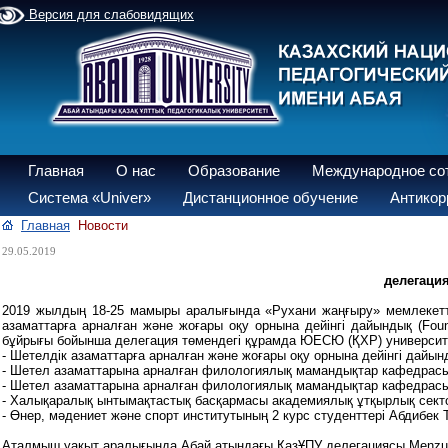
Версия для слабовидящих
Главная
О нас
Образование
Международное со
Система «Univer»
Дистанционное обучение
Антикор
Главная
Новости
29.05.2019
делегаци
2019 жылдың 18-25 мамыры аралығында «Рухани жаңғыру» мемлекетті
азаматтарға арналған және жоғары оқу орнына дейінгі дайындық (Fo
бұйрығы бойынша делегация төмендегі құрамда ЮЕСЮ (ҚХР) университет
- Шетелдік азаматтарға арналған және жоғары оқу орнына дейінгі дайынд
- Шетел азаматтарына арналған филологиялық мамандықтар кафедрасын
- Шетел азаматтарына арналған филологиялық мамандықтар кафедрасын
- Халықаралық ынтымақтастық басқармасы академиялық ұтқырлық секто
- Өнер, мәдениет және спорт институтының 2 курс студенттері Абдибе
Аталмыш уақыт аралығында Абай атындағы ҚазҰПУ делегациясы Мenzu (