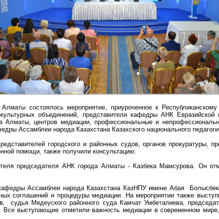
а Алматы состоялось мероприятие, приуроченное к Республиканском
нокультурных объединений, представители кафедры АНК Евразийской 
ода Алматы, центров медиации, профессиональные и непрофессиональ
федры Ассамблеи народа Казахстана Казахского национального педагоги
редставителей городского и районных судов, органов прокуратуры, п
онной помощи, также получили консультацию.
ителя председателя АНК города Алматы - Казбека Мамсурова. Он отм
кафедры Ассамблеи народа Казахстана КазНПУ имени Абая Болысбек 
ных соглашений и процедуры медиации. На мероприятии также выступи
, судья Медеуского районного суда Камчат Умбеталиева, председате
. Все выступающие отметили важность медиации в современном мире,