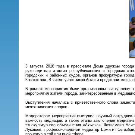
3 августа 2018 года в пресс-зале Дома дружбы город
руководители и актив республиканских и городских эт
городских и районных судов, органов прокуратуры гор
Казахстана. В числе участников были и представители ка
В рамках мероприятия были организованы выступления п
мероприятия жители города, заинтересованные в медиаци
Выступления начались с приветственного слова замест
межэтнических споров.
Модератором мероприятия выступил научный сотрудник 
важность медиации, а также этапы заключения медиатив
этнокультурного объединения «Ахыска» Шахисмаил Асиев
Лукашев, профессиональный медиатор Ержигит Сегизбай
процедур в той или иной сфере.