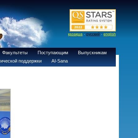
·
·
қазақша
русский
english
Факультеты
Поступающим
Выпускникам
ической поддержки
AI-Sana