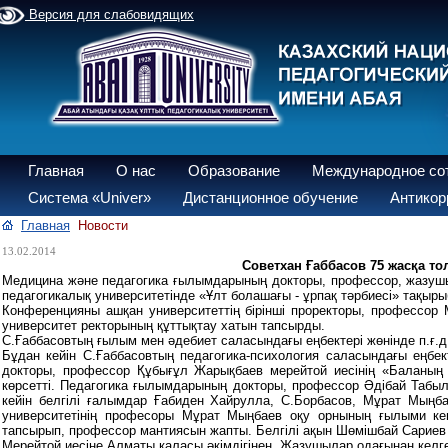
Версия для слабовидящих
Главная
О нас
Образование
Международное со
Система «Univer»
Дистанционное обучение
Антикор
Главная
Новости
13.02.2014
Советхан Ғаббасов 75 жасқа тол
Медицина және педагогика ғылымдарының докторы, профессор, жазушы,
педагогикалық университетінде «Ұлт болашағы - ұрпақ тәрбиесі» тақыр
Конференцияны ашқан университеттің бірінші проректоры, профессор 
университет ректорының құттықтау хатын тапсырды.
С.Ғаббасовтың ғылым мен әдебиет саласындағы еңбектері жөнінде п.ғ.д
Бұдан кейін С.Ғаббасовтың педагогика-психология саласындағы еңбе
докторы, профессор Құбығұл Жарықбаев мерейтой иесінің «Баланың 
көрсетті. Педагогика ғылымдарының докторы, профессор Әдібай Табыл
кейін белгілі ғалымдар Ғабиден Хайрулла, С.Борбасов, Мұрат Мыңб
университетінің професоры Мұрат Мыңбаев оқу орнының ғылыми кең
тапсырып, профессор мантиясын жапты. Белгілі ақын Шөмішбай Сариев 
Мерейтой иесіне Алматы қаласы әкімдігінен, Жазушылар одағынан келг