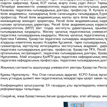
сіңірген қайраткері, Қазақ КСР халық ағарту ісінің үздігі Аягүл Тө
Петербург мемлекеттік университетінің педагогика институтының ди
Казакова, педагогика ғылымдарының докторы, профессор, Я. Купала ат
білім академиясы, халықаралық білім саласындағы ғалымдардың Еуроп
профессор, Ресей білім академиясының жалпы орта білім беру мүшес
инновациялар жөніндегі проректоры, Ресей білім академиясының кор
ғылыми орталығының директоры, Ресей білім академиясының корресп
университетінің (МПУ) Шет тілдер институты директорының орынб
ғылымдарының кандидаты, Мәскеу қалалық педагогикалық университе
педагогика ғылымдарының кандидаты, Мәскеу қалалық педагогикалық у
Кристина Ғабеева, Қазақстан педагогика ғылымдары академиясының пр
атқарушы комитетінің мүшесі Асқарбек Құсаинов, тарих ғылымдарыны
гуманитарлық зерттеулер интеграциясы институтының академигі, ди
педагогика ғылымдарының докторы, профессор, Қазақстан ПҒА, Ресей
орталығының экспрезиденті, педагогика ғылымдарының докторы, Қаз
Нұрғалиева, Абай атындағы ҚазҰПУ-дың педагогика кафедрасының мең
педагогика кафедрасының профессоры, педагогика ғылымдарының докт
Жиынның салтанатты ашылуында университет ректоры Қазақстан Респуб
Құмаш Нұрғалиұлы - Ұлы Отан соғысының ардагері, КСРО Халық мұғалім
оның ұстаздық қызметі мен педагогикалық көзқарастары қазіргі заман та
Конференцияға қатысушылар XX ғасырдың ұлы мұғалімдерінің новатор
реформаларды талқылады.
Сондай-ақ, жаңа Қазақстанның басым құндылықтары, атап айтқанда, ин