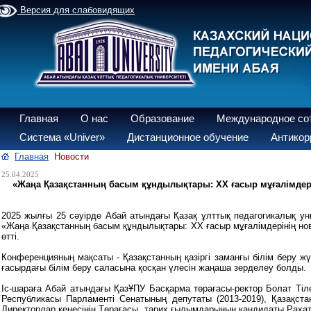
Версия для слабовидящих
Главная
О нас
Образование
Международное со
Система «Univer»
Дистанционное обучение
Антикор
Главная
Новости
25.04.2025
«Жаңа Қазақстанның басым құндылықтары: XX ғасыр мұғалімдер
2025 жылғы 25 сәуірде Абай атындағы Қазақ ұлттық педагогикалық 
«Жаңа Қазақстанның басым құндылықтары: XX ғасыр мұғалімдерінің но
өтті.
Конференцияның мақсаты - Қазақстанның қазіргі заманғы білім беру 
ғасырдағы білім беру саласына қосқан үлесін жаңаша зерделеу болды.
Іс-шараға Абай атындағы ҚазҰПУ Басқарма төрағасы-ректор Болат Ті
Республикасы Парламенті Сенатының депутаты (2013-2019), Қазақст
Директорлар кеңесінің Төрағасы, тарих ғылымдарының кандидаты Рахат 