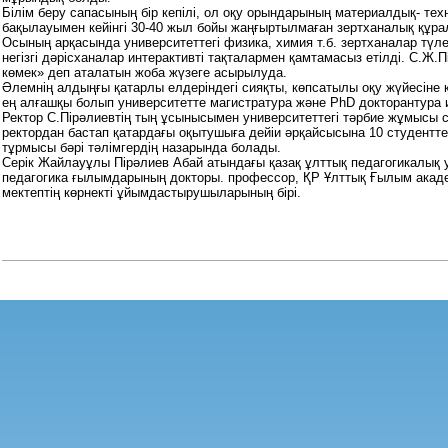
Білім беру сапасының бір кепілі, ол оқу орындарының материалдық- техн
бақылауымен кейінгі 30-40 жыл бойы жаңғыртылмаған зертханалық құра
Осының арқасында университеттегі физика, химия т.б. зертханалар тү
негізгі дәрісханалар интерактивті тақталармен қамтамасыз етілді. С.Ж
көмек» деп аталатын жоба жүзеге асырылуда.
Әлемнің алдыңғы қатарлы елдеріндегі сияқты, көпсатылы оқу жүйесіне 
ең алғашқы болып университетте магистратура және PhD докторантура 
Ректор С.Пірәлиевтің тың ұсынысымен университеттегі тәрбие жұмысы с
ректордан бастап қатардағы оқытушыға дейіи әрқайсысына 10 студенттен б
тұрмысы бәрі тәлімгердің назарында болады.
Серік Жайлауұлы Пірәлиев Абай атындағы қазақ ұлттық педагогикалық 
педагогика ғылымдарының докторы. профессор, ҚР Ұлттық Ғылым акаде
мектептің көрнекті ұйымдастырушыларының бірі.