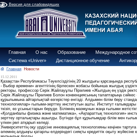
Версия для слабовидящих
Главная
О нас
Образование
Международное со
Система «Univer»
Дистанционное обучение
Антикор
Главная
Новости
15.12.2011
Қазақстан Республикасы Тәуелсіздігінің 20 жылдығы қарсаңында респу
- Выбор времени» агенттігінің бірлескен жобасы бойынша жылдық үздікт
ректоры, профессор Серік Жайлауұлы Пірәлиев «Жылдың ең үздік рект
Серік Жайлауұлы Пірәлиев Болон конвенциясының талаптарыңа сәйкес ө
құрылымына айтарлықтай өзгерістер енгізді. Алдымен білім беру станд
технологиялар» ғылыми-зерттеу институтын ашты. Институт ғалымдары
ткізіп, өз ұсыныстарын беруде. Білімнің мазмұнын жаңа ғылыми жетістік
«Қолданбалы физика және математика», «Ақпараттық технология» инст
зерттеу орталықтары ашылды. Бүгінде бұл құрылымдар білім мен ғылы
үлкен рөл атқарып келеді.
Университеттің оқу үрдісіне инновациялық технологияны кеңінен тартуға 
әлемнің алдыңғы қатарлы елдеріндегі сияқты кредиттік оқыту жүйесін
мұрындық болды.