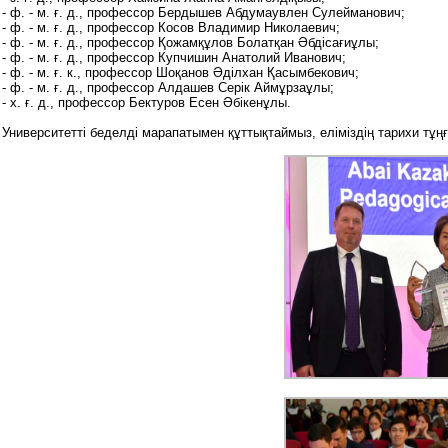
- ф. - м. ғ. д., профессор Бердышев Абдумаувлен Сулейманович;
- ф. - м. ғ. д., профессор Косов Владимир Николаевич;
- ф. - м. ғ. д., профессор Қожамқұлов Болатқан Әбдісағиұлы;
- ф. - м. ғ. д., профессор Купчишин Анатолий Иванович;
- ф. - м. ғ. к., профессор Шоқанов Әділхан Қасымбекович;
- ф. - м. ғ. д., профессор Алдашев Серік Аймұрзаұлы;
- х. ғ. д., профессор Бектуров Есен Әбікенұлы.
Университетті беделді марапатымен құттықтаймыз, еліміздің тарихи т