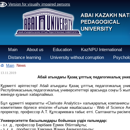
Version for visually impaired persons
Main
About us
Education
KazNPU International
Distance learning
University without corruption
Psycholo
Main
News
13.11.2019
Абай атындағы Қазақ ұлттық педагогикалық ун
Құрметті әріптестер! Абай атындағы Қазақ ұлттық педагогикалық ун
Республикасының педагогикалық университеттері арасында соңғы 5 жыл
жөнінде қуанып хабарлаймыз.
Бұл құрметті марапатты «Clarivate Analytics» халықаралық компания
комитетімен бірлесе өткізген «Ғылым көшбасшысы - Web of Science 
проректор, профессор А.Т. Құлсариеваға табыс етті. Салтанатты рәсім
Университетте басылымдары бойынша үздік ғалымдар:
- з.ғ. д., профессор Бөрібаев Ермек Әбілтайұлы;
- з. ғ. д., профессор Хамзина Жанна Амангелдіқызы;