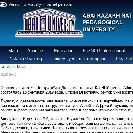
Version for visually impaired persons
Main
About us
Education
KazNPU International
Distance learning
University without corruption
Psycholo
Main
News
19.09.2019
Очередная лекция Центра «Ұлы Дала тұлғалары» КазНПУ имени Абая,
состоялась 18 сентября 2019 года. Открывая встречу, ректор универси
Трудовую деятельность она начала комсомольским и партийным рабо
Казахского комитета по сотрудничеству с Азией и Африкой, руководи
работа в формировании законодательства и парламентаризма в стране,
Заслуженный деятель РК, известный учитель Орынша Карабалина, ака
деятель Гайникен Бибатырова, видный общественный деятель, талантл
Сабит Досанов, начальник Центрального государственного архивного
Мендыганим Шаймерденова и другие участники мероприятия сказали мн