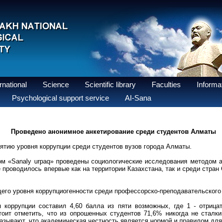
national
Science
Scientific library
Faculties
Informat
Psychological support service
AI-Sana
Проведено анонимное анкетирование среди студентов Алматы
ятию уровня коррупции среди студентов вузов города Алматы.
м «Sanaly urpaq» проведены социологические исследования методом 
 проводилось впервые как на территории Казахстана, так и среди стран
его уровня коррупциогенности среди профессорско-преподавательского
 коррупции составил 4,60 балла из пяти возможных, где 1 - отрицат
оит отметить, что из опрошенных студентов 71,6% никогда не сталки
казывают, что академическая честность является нормой и правилом для