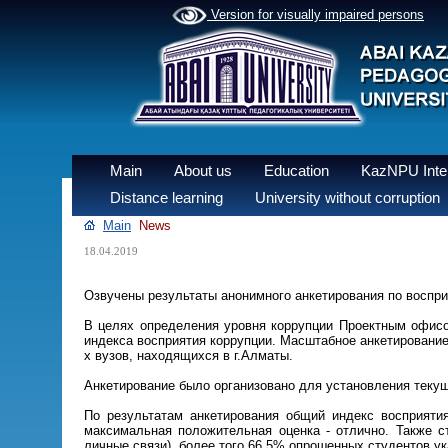
Version for visually impaired persons
Main
About us
Education
KazNPU Inter
Distance learning
University without corruption
Main
News
18.04.2019
Озвучены результаты анонимного анкетирования по воспри
В целях определения уровня коррупции Проектным офисо
индекса восприятия коррупции. Масштабное анкетирование
х вузов, находящихся в г.Алматы.
Анкетирование было организовано для установления текущ
По результатам анкетирования общий индекс восприятия
максимальная положительная оценка - отлично. Также ст
личные связи), более того 66,5% опрошенных студентов у