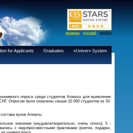
·
·
қазақша
русский
english
ion for Applicants
Graduates
«Univer» System
анонимного опроса среди студентов Алматы для выявления
 СНГ. Опросом были охвачены свыше 10 000 студентов из 33-
 состава вузов Алматы.
ельное значение (неудовлетворительно, очень плохо); 5 -
вались с недобросовестными практиками (взятки, подарки,
 их университета.