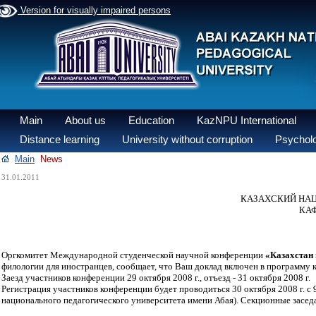
Version for visually impaired persons
Main
About us
Education
KazNPU International
Distance learning
University without corruption
Psycholo
Main
News
31.01.2011
КАЗАХСКИЙ НА
КА
Оргкомитет Международной студенческой научной конференции
«Казахстан
филологии для иностранцев, сообщает, что Ваш доклад включен в программу 
Заезд участников конференции 29 октября 2008 г., отъезд - 31 октября 2008 г.
Регистрация участников конференции будет проводиться 30 октября 2008 г. с 9.
национального педагогического университета имени Абая). Секционные заседан