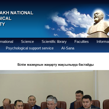
national
Science
Scientific library
Faculties
Informat
Psychological support service
AI-Sana
Білім мазмұнын жаңарту жақсылыққа бастайды