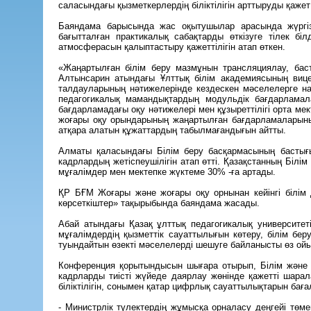
саласындағы қызметкерлердің біліктілігін арттыруды қаже
Баяндама барысында жас оқытушылар арасында жүргізі
бағытталған практикалық сабақтарды өткізуге тілек бі
атмосферасын қалыптастыру қажеттілігін атап өткен.
«Жаңартылған білім беру мазмұнын трансляциялау, баст
Алтынсарин атындағы Ұлттық білім академиясының виц
талдауларының нәтижелерінде кездескен мәселелерге наза
педагогикалық мамандықтардың модульдік бағдарламала
бағдарламадағы оқу нәтижелері мен құзыреттілігі орта м
жоғары оқу орындарының жаңартылған бағдарламаларыны
атқара алатын құжаттардың табылмағандығын айтты.
Алматы қаласындағы Білім беру басқармасының бастығы 
кадрлардың жетіспеушілігін атап өтті. Қазақстанның Біл
мұғалімдер мен мектепке жүктеме 30% -ға артады.
ҚР БҒМ Жоғары және жоғары оқу орнынан кейінгі білім д
көрсеткіштер» тақырыбында баяндама жасады.
Абай атындағы Қазақ ұлттық педагогикалық университеті
мұғалімдердің қызметтік сауаттылығын көтеру, білім бер
туындайтын өзекті мәселелерді шешуге байланысты өз ойым
Конференция қорытындысын шығара отырып, Білім және ғ
кадрларды тиісті жүйеде даярлау жөнінде қажетті шарал
біліктілігін, сонымен қатар цифрлық сауаттылықтарын бағ
- Министрлік түлектердің жұмысқа орналасу деңгейі тө