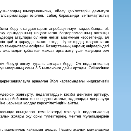
лушылардың шығармашылық, ойлау қабілеттерін дамытуға
і тапсырмаларды әзірлеп, сабақ барысында ынтымақтастық
 білім беру стандарттарын апробациялау» тақырыбында Ы.
 оқу орындарының жаңартылған бағдарламасының алғашқы
ердің атаулары білімнің негізгі мазмұнын көрсетпейді, ал
шін қайта қарауды қажет етеді. Түлектердің жаңартылған
р тақырыптары ескірген. Қазақстанның барлық өңірлеріндегі
ламалардан қойылған мақсаттарға жету үшін маңызды рөл
м беруді енгізу туралы ақпарат берді. Ол педагогикалық
оқушыларының саны 3,5 миллионға дейін артады. Сәйкесінше
одернизациялауға арналған Жол картасындағы индикативтік
ерісін жаңғырту, педагогтардың кәсіби деңгейін арттыру,
 бағыттар бойынша және педагогикалық кадрларды даярлауда
не барынша қолдау көрсетілетіндігін айтты.
асында анықталған кемшіліктерді жою үшін педагогикалық
алық жоғары оқу орны түлектерінің, мектеп мұғалімдерінің
ен лицензиялар қайтарып алады. Педагогикалық мамандыққа