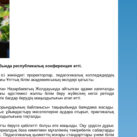
ыбында республикалық конференция өтті.
сі жөніндегі проректорлар, педагогикалық колледждердің
ғы Ұлттық білім академиясының өкілдері қатысты.
лтан Назарбаевтың Жолдауында айтылған адами капиталды
ғы әдістемесі жалпы білім беру жүйесінің негізі ретінде
ік бағдар берудің маңыздылығын атап өтті.
у орындарының байланысы» тақырыбында баяндама жасады.
ұрыс ұйымдастыру мәселелеріне аудара отырып, практикалық
ңыздылығына тоқталды.
ты беруге қабілетті болуы өте маңызды. Оқу үрдісін дұрыс
иалдық база көмегімен мұғалімнің тәжірибелік сабақтарды
к. Педагогикалық қызметтің жоғары стандарттары үнемі білім