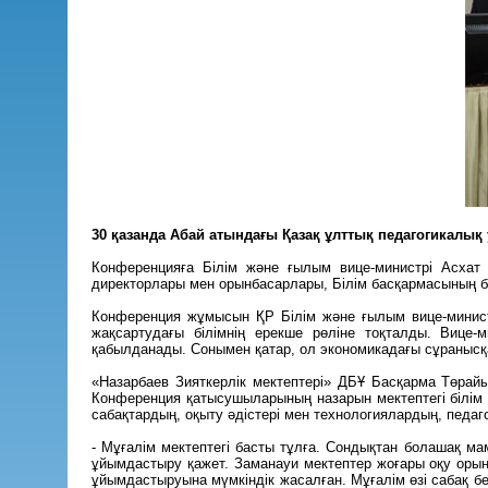
30 қазанда Абай атындағы Қазақ ұлттық педагогикалы
Конференцияға Білім және ғылым вице-министрі Асхат 
ди⁠ректорлары мен орынбасарлары, Білім басқармасының б
Конференция жұмысын ҚР Білім және ғылым вице-минист
жақсартудағы білімнің ерекше рөліне тоқталды. Вице-м
қабылданады. Сонымен қатар, ол экономикадағы сұранысқа 
«Назарбаев Зияткерлік мектептері» ДБҰ Басқарма Төр
Конференция қатысушыларының назарын мектептегі білім 
сабақтардың, оқыту әдістері мен технологиялардың, педа
- Мұғалім мектептегі басты тұлға. Сондықтан болашақ ма
ұйымдастыру қажет. Заманауи мектептер жоғары оқу орын
ұйымдастыруына мүмкіндік жасалған. Мұғалім өзі сабақ бер