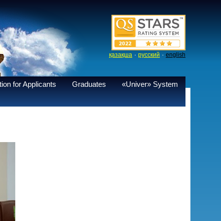
·
·
қазақша
русский
english
ion for Applicants
Graduates
«Univer» System