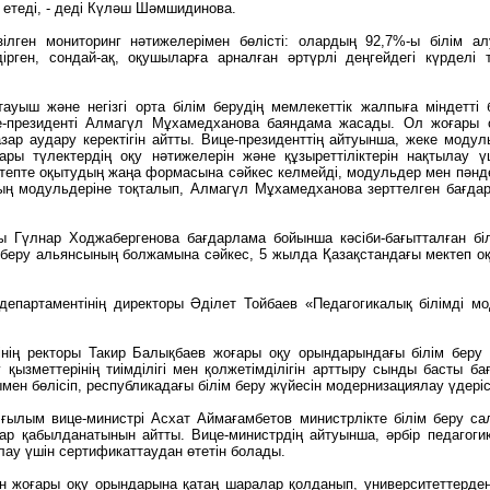
т етеді, - деді Күләш Шәмшидинова.
лген мониторинг нәтижелерімен бөлісті: олардың 92,7%-ы білім а
лдірген, сондай-ақ, оқушыларға арналған әртүрлі деңгейдегі күрдел
ауыш және негізгі орта білім берудің мемлекеттік жалпыға міндетті
е-президенті Алмагүл Мұхамедханова баяндама жасады. Ол жоғары
р аудару керектігін айтты. Вице-президенттің айтуынша, жеке модульд
ры түлектердің оқу нәтижелерін және құзыреттіліктерін нақтылау ү
ектепте оқытудың жаңа формасына сәйкес келмейді, модульдер мен пәнде
ң модульдеріне тоқталып, Алмагүл Мұхамедханова зерттелген бағдар
Гүлнар Ходжабергенова бағдарлама бойынша кәсіби-бағытталған білі
ім беру альянсының болжамына сәйкес, 5 жылда Қазақстандағы мектеп 
епартаментінің ди⁠ректоры Әділет Тойбаев «Педагогикалық білімді м
нің ректоры Такир Балықбаев жоғары оқу орындарындағы білім беру үд
у қызметтерінің тиімділігі мен қолжетімділігін арттыру сынды басты
ен бөлісіп, республикадағы білім беру жүйесін модернизациялау үдерісі
ылым вице-министрі Асхат Аймағамбетов министрлікте білім беру сал
ар қабылданатынын айтты. Вице-министрдің айтуынша, әрбір педагогик
алау үшін сертификаттаудан өтетін болады.
мен жоғары оқу орындарына қатаң шаралар қолданып, университеттерд