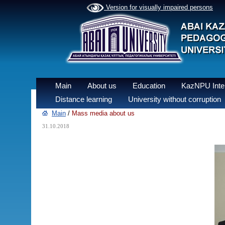
Version for visually impaired persons
Main
About us
Education
KazNPU Inter
Distance learning
University without corruption
Main
/
Mass media about us
31.10.2018