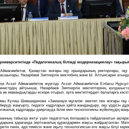
қ университетінде «Педагогикалық білімді модернизациялау» тақыр
Аймағамбетов, Қазақстан жоғары оқу орындарының ректорлары, оқу і
асшылары, Назарбаев Зияткерлік мектебінің және Ы. Алтынсарин атында
рі Асхат Аймағамбетов жүргізді. Асхат Аймағамбетов Елбасы Нұрсұ
инистрдің айтуынша, Назарбаев Зияткерлік мектептерінің қолданыста
ие мамандықтарды ескере отырып, орта мектептердегі балаларға кәсіпт
айымы Күләш Шәмшидинова «Заманауи мұғалім: мектеп пен жоғары оқ
беруді жаңғырту, педагог кадрларын қайта жандандыру, оқу үрдісін д
гогикалық кадрларды даярлауда білім мен технологияны жүйелеудің ма
манның табысқа жетуі үшін педагогтың болашақта пайдаланатын ақпарат
дарына қарағанда зертханалық құралдармен жақсы жабдықталған. Матер
етін пәнін, әдістемесін және оқыту технологиясын өте жақсы білуі кере