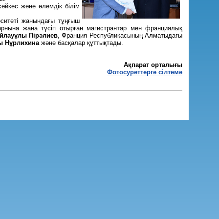
әйкес және әлемдік білім
рситеті жанындағы тұңғыш
орнына жаңа түсіп отырған магистрантар мен франциялық
йлауұлы Пірәлиев
, Франция Республикасының Алматыдағы
ы Нұрлихина
және басқалар құттықтады.
Ақпарат орталығы
Фотосуреттерге сілтеме