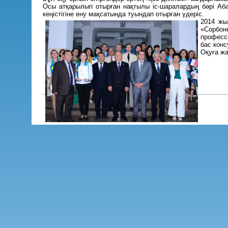
Осы атқарылып отырған нақтылы іс-шаралардың бәрі Аба
кеңістігіне ену мақсатында туындап отырған үдеріс.
2014 жы
«Сорбон
професс
бас кон
Оқуға ж