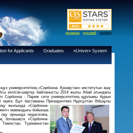
·
·
қазақша
русский
english
ion for Applicants
Graduates
«Univer» System
цуз университетінің «Сорбонна -Қазақстан» институтын ашу
Осы келісім-шартқа байланысты 2014 жылы Абай атындағы
лі Сорбонна - Париж сити университетінің құрлымы бұрын
лі оқиға. Бұл бастаманы Президентіміз Нұрсұлтан Әбішұлы
ы оқу жылында «Сорбонна-
жмент» мамандығы бойынша
 оқу орнында педагогика,
ақ болашақта «Сорбонна-
Тәжікстан, Түрікменстан
ы.