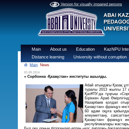
Version for visually impaired persons
Main
About us
Education
KazNPU Inter
Distance learning
University without corruption
Main
News
05.09.2014
« Сорбонна -Қазақстан» институты ашылды.
Абай атындағы Қазақ ұлт
туралы 2013 жылғы 17 
ҚазҰПУ-да тұңғыш «Сор
Біріккен Араб Әмірлігі
Назарбаев қолдап отыр
Қазақстан» француз ин
60 адам оқуға қабылда
әлеуметтану, саясатт
Қазақстан» француз ин
республикалары жастары
Бұл оқу орнын бітіргендер ертең «қос диплом» бағдарла