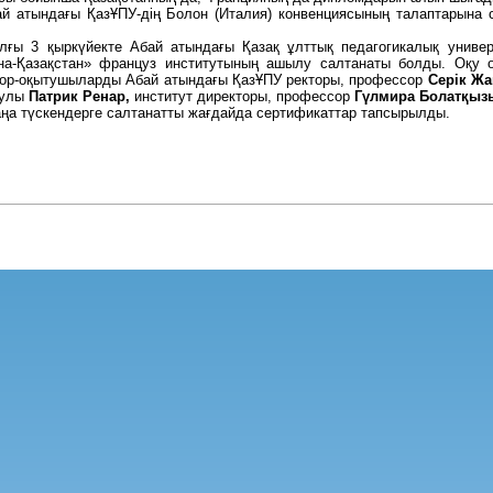
й атындағы ҚазҰПУ-дің Болон (Италия) конвенциясының талаптарына с
лғы 3 қыркүйекте Абай атындағы Қазақ ұлттық педагогикалық униве
на-Қазақстан» француз институтының ашылу салтанаты болды. Оқу 
ор-оқытушыларды Абай атындағы ҚазҰПУ ректоры, профессор
Серік Жа
сулы
Патрик Ренар,
институт директоры, профессор
Гүлмира Болатқыз
аңа түскендерге салтанатты жағдайда сертификаттар тапсырылды.