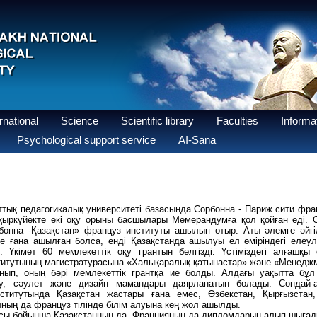
national
Science
Scientific library
Faculties
Informat
Psychological support service
AI-Sana
тық педагогикалық университеті базасында Сорбонна - Париж сити фран
қыркүйекте екі оқу орыны басшылары Мемерандумға қол қойған еді. 
бонна -Қазақстан» француз институты ашылып отыр. Аты әлемге әйгі
нде ғана ашылған болса, енді Қазақстанда ашылуы ел өміріндегі елеу
. Үкімет 60 мемлекеттік оқу грантын
бөлгізді. Үстіміздегі алғашқ
ститутының магистратурасына «Халықаралық қатынастар» және «Менед
нып, оның бәрі мемлекеттік грантқа ие болды. Алдағы уақытта бұл
ану, сәулет және дизайн мамандары даярланатын болады. Сондай-
ститутында Қазақстан жастары ғана емес, Өзбекстан, Қырғызстан, 
ның да француз тілінде білім алуына кең жол ашылды.
масы бойынша Қазақстанның да, Францияның да дипломдарын алып шығад