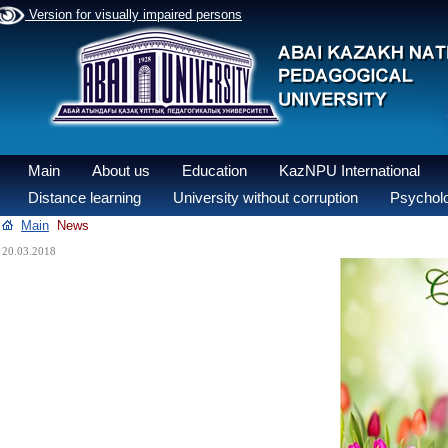
Version for visually impaired persons
Main
About us
Education
KazNPU International
Distance learning
University without corruption
Psycholo
Main
News
20.03.2018