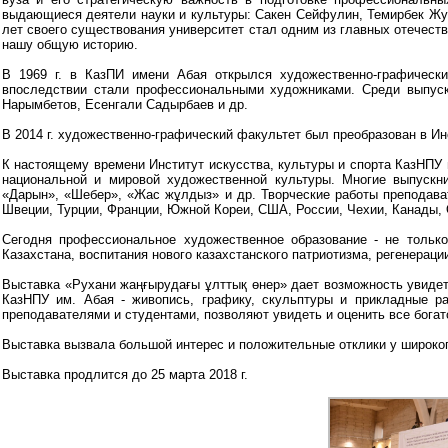
выдающиеся деятели науки и культуры: Сакен Сейфулин, Темирбек Жур
лет своего существования университет стал одним из главных отечеств
нашу общую историю.
В 1969 г. в КазПИ имени Абая открылся художественно-графический
впоследствии стали профессиональными художниками. Среди выпуск
Нарымбетов, Есенгали Садырбаев и др.
В 2014 г. художественно-графический факультет был преобразован в Ин
К настоящему времени Институт искусства, культуры и спорта КазНПУ 
национальной и мировой художественной культуры. Многие выпускни
«Дарын», «Шебер», «Жас жұлдыз» и др. Творческие работы преподавате
Швеции, Турции, Франции, Южной Кореи, США, России, Чехии, Канады, 
Сегодня профессиональное художественное образование - не только
Казахстана, воспитания нового казахстанского патриотизма, регенераци
Выставка «Рухани жаңғырудағы ұлттық өнер» дает возможность увидеть
КазНПУ им. Абая - живопись, графику, скульптуры и прикладные ра
преподавателями и студентами, позволяют увидеть и оценить все богатс
Выставка вызвала большой интерес и положительные отклики у широког
Выставка продлится до 25 марта 2018 г.