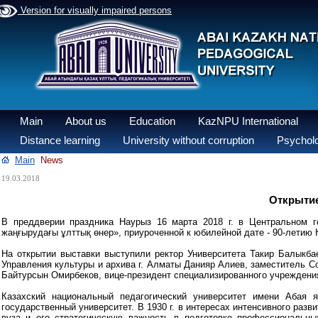
Version for visually impaired persons
Main
About us
Education
KazNPU International
Distance learning
University without corruption
Psycholo
Main
News
19.03.2018
Открытие
В преддверии праздника Наурыз 16 марта 2018 г. в Центральном г
жаңғырудағы ұлттық өнер», приуроченной к юбилейной дате - 90-летию
На открытии выставки выступили ректор Университета Такир Балыкба
Управления культуры и архива г. Алматы Данияр Алиев, заместитель С
Байтурсын Омирбеков, вице-президент специализированного учреждени
Казахский национальный педагогический университет имени Абая 
государственный университет. В 1930 г. в интересах интенсивного разв
вуза и его стратегическую важность в подготовке профессиональны