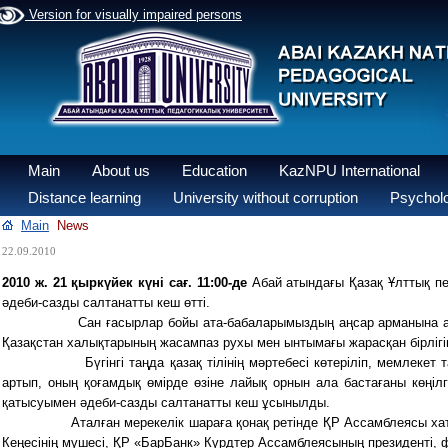
Version for visually impaired persons
Main
About us
Education
KazNPU International
Distance learning
University without corruption
Psycholo
Main
News
22.09.2010
2010 ж. 21 қыркүйек күні сағ. 11:00-де
Абай атындағы Қазақ Ұлттық пе
әдеби-сазды салтанатты кеш өтті.
Сан ғасырлар бойы ата-бабаларымыздың аңсар арманына ай
Қазақстан халықтарының жасампаз рухы мен ынтымағы жарасқан бірлігін
Бүгінгі таңда қазақ тілінің мәртебесі көтеріліп, мемлеке
артып, оның қоғамдық өмірде өзіне лайық орнын ала бастағаны көңі
қатысуымен әдеби-сазды салтанатты кеш ұсынылды.
Аталған мерекелік шараға қонақ ретінде ҚР Ассамблеясы ха
Кеңесінің мүшесі, ҚР «БарБанк» Күрдтер Ассамблеясының президенті, 