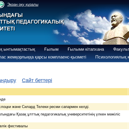
Экран оқу құралы
қ ынтымақтастық
Ғылым
Ғылыми кітапхана
Факуль
ас жемқорлыққа қарсы комплаенс-қызметі
Психологиялық қ
андыру
Сайт беттері
нде
слоцки және Силард Телеки ресми сапармен келді.
ындағы Қазақ ұлттық педагогикалық университетінің үлкен мәжіліс
мелік фестивалы