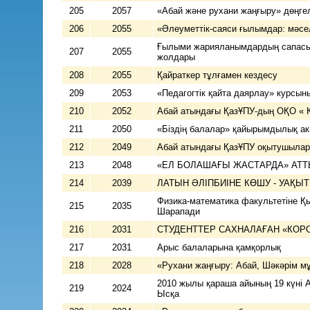
205
2057
«Абай және рухани жаңғыру» дөңгел
206
2055
«Әлеуметтік-саяси ғылымдар: мәсе
Ғылыми жарияланымдардың сапасы,
207
2055
жолдары
208
2055
Қайраткер тұлғамен кездесу
209
2053
«Педагогтік қайта даярлау» курсы
210
2052
Абай атындағы ҚазҰПУ-дың ОҚО 
211
2050
«Біздің балалар» қайырымдылық а
212
2049
Абай атындағы ҚазҰПУ оқытушылары
213
2048
«ЕЛ БОЛАШАҒЫ ЖАСТАРДА» АТТЫ С
214
2039
ЛАТЫН ӘЛІПБИІНЕ КӨШУ - 
Физика-математика факультетіне 
215
2035
Шарапади
216
2031
СТУДЕНТТЕР САХНАЛАҒАН «КОР
217
2031
Арыс балаларына қамқорлық
218
2028
«Рухани жаңғыру: Абай, Шәкә
2010 жылы қараша айының 19 күні 
219
2024
Ысқа