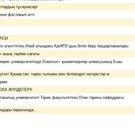
птардың тұсаукесері
дени фестивалі өтті
АКИАДАСЫ
із агенттігінің Абай атындағы ҚазҰПУ-дың білім беру бағдарламалары
» ашық тәрбие сағаты
мерис университетінде Erasmus+ қызметкерлер алмасуының 9-шы
гінгі Қазақстан: тарих ғылымы мен біліміндегі өзгерістер ж
өрме
ҚОЛА ЖҮЛДЕГЕРІ!
гикалық университеті Тарих факультетінің Отан тарихы кафедрасы
ындары барысында...