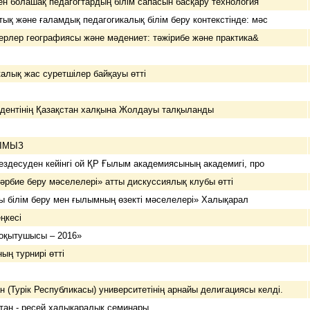
н болашақ педагогтардың білім сапасын басқару технология
тық және ғаламдық педагогикалық білім беру контекстінде: мәс
ерлер географиясы және мәдениет: тәжірибе және практика&
алық жас суретшілер байқауы өтті
дентінің Қазақстан халқына Жолдауы талқыланды
ПАРЫЗЫМЫЗ
здесуден кейінгі ой ҚР Ғылым академиясының академигі, про
әрбие беру мәселелері» атты дискуссиялық клубы өтті
ғы білім беру мен ғылымның өзекті мәселелері» Халықарал
жәрмеңкесі
 оқытушысы – 2016»
ың турнирі өтті
 (Турік Республикасы) университетінің арнайы делигациясы келді.
тан - ресей халықаралық семинары