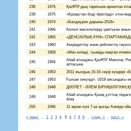
238
1976
ҚазҰПУ-дың тарихына арналған кіта
239
1975
«Қазақстан бізді біріктірді» этно-мә
240
1974
«Балдәурен дарыны-2018»
241
1966
Келелі мәселелерді қамтыған жиын
242
1965
«ДЕНСАУЛЫҚ КҮНІ» СПАРТ
243
1960
Аккредиттеу және рейтингтің тәуелс
244
1958
«Мен елімді, туымды мақтан етемін
Абай атындағы ҚазҰПУ Миколас Ро
245
1956
аптасына
246
1953
2011 жылдың 15-16 сәуір күндері «Бү
247
1953
Ғылым онкүндігі -2019 аясындағы к
248
1948
ДӘУЛЕТ - ӘЛЕМ БІРІНШІЛІГІНІҢ 
Абай атындағы Қазақ ұлттық педаго
249
1948
&laq
250
1946
11 ақпан күні 7-ші қысқы Азияда ой
< пред.
...
1
2
3
4
5
6
7
8
9
...
след. >
...
посл. »