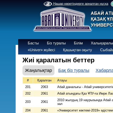
Нашар көретіндерге арналған нұсқа
Басты
Біз туралы
Білім
Халықаралы
«Univer» жүйесі
Қашықтан оқыту
Сыбайл
Жиі қаралатын беттер
Жаңалықтар
Бақ біз туралы
Хабарл
#
Қаралған
Атауы
201
2063
Абай даналығы - Абай университеті
202
2061
Абай атындағы Қаз ҰПУ-ға Имре Ла
2010 жылдың 19 наурызында Абай ат
203
2061
зал
204
2061
«Университет көктемі-2019» әдісте