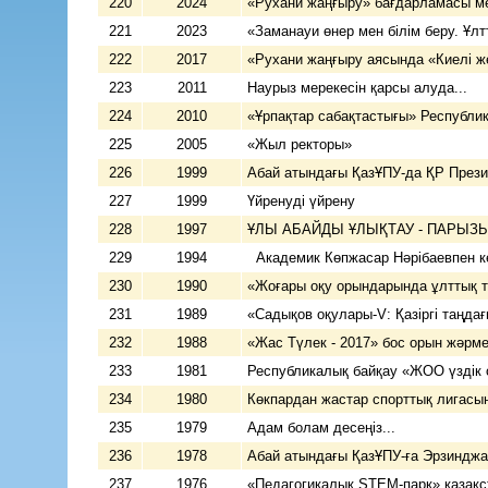
220
2024
«Рухани жаңғыру» бағдарламасы ме
221
2023
«Заманауи өнер мен білім беру. Ұлт
222
2017
«Рухани жаңғыру аясында «Киелі ж
223
2011
Наурыз мерекесін қарсы алуда...
224
2010
«Ұрпақтар сабақтастығы» Республик
225
2005
«Жыл ректоры»
226
1999
Абай атындағы ҚазҰПУ-да ҚР Прези
227
1999
Үйренуді үйрену
228
1997
ҰЛЫ АБАЙДЫ ҰЛЫҚТАУ - 
229
1994
Академик Көпжасар Нәрібаевпен ке
230
1990
«Жоғары оқу орындарында ұлттық т
231
1989
«Садықов оқулары-V: Қазіргі таңда
232
1988
«Жас Түлек - 2017» бос орын 
233
1981
Республикалық байқау «ЖОО үздік
234
1980
Көкпардан жастар спорттық лигасын
235
1979
Адам болам десеңіз...
236
1978
Абай атындағы ҚазҰПУ-ға Эрзинджан
237
1976
«Педагогикалық STEM-парк» қазақс