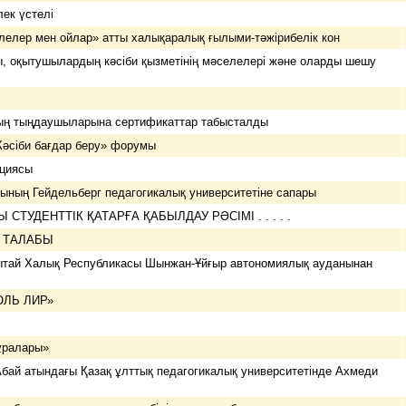
ек үстелі
лелер мен ойлар» атты халықаралық ғылыми-тәжірибелік кон
 оқытушылардың кәсіби қызметінің мәселелері және оларды шешу
ның тыңдаушыларына сертификаттар табысталды
« Кәсіби бағдар беру» форумы
кциясы
ның Гейдельберг педагогикалық университетіне сапары
ТУДЕНТТІК ҚАТАРҒА ҚАБЫЛДАУ РӘСІМІ . . . . .
УАҚЫТ ТАЛАБЫ
Қытай Халық Республикасы Шынжан-Ұйғыр автономиялық ауданынан
ОЛЬ ЛИР»
рім мұралары»
Абай атындағы Қазақ ұлттық педагогикалық университетінде Ахмеди