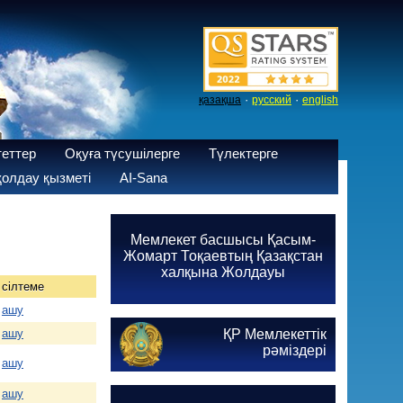
·
·
қазақша
русский
english
теттер
Оқуға түсушілерге
Түлектерге
олдау қызметі
AI-Sana
Мемлекет басшысы Қасым-
Жомарт Тоқаевтың Қазақстан
халқына Жолдауы
сілтеме
ашу
ашу
ҚР Мемлекеттік
рәміздері
ашу
ашу